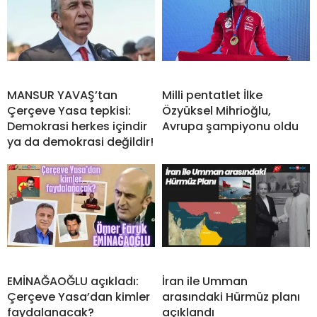
MANSUR YAVAŞ’tan
Milli pentatlet İlke
Çerçeve Yasa tepkisi:
Özyüksel Mihrioğlu,
Demokrasi herkes içindir
Avrupa şampiyonu oldu
ya da demokrasi değildir!
EMİNAĞAOĞLU açıkladı:
İran ile Umman
Çerçeve Yasa’dan kimler
arasındaki Hürmüz planı
faydalanacak?
açıklandı