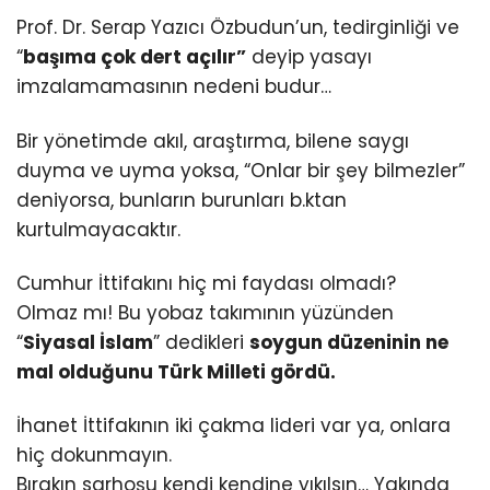
Prof. Dr. Serap Yazıcı Özbudun’un, tedirginliği ve
“
başıma çok dert açılır”
deyip yasayı
imzalamamasının nedeni budur…
Bir yönetimde akıl, araştırma, bilene saygı
duyma ve uyma yoksa, “Onlar bir şey bilmezler”
deniyorsa, bunların burunları b.ktan
kurtulmayacaktır.
Cumhur İttifakını hiç mi faydası olmadı?
Olmaz mı! Bu yobaz takımının yüzünden
“
Siyasal İslam
” dedikleri
soygun düzeninin ne
mal olduğunu Türk Milleti gördü.
İhanet İttifakının iki çakma lideri var ya, onlara
hiç dokunmayın.
Bırakın sarhoşu kendi kendine yıkılsın… Yakında