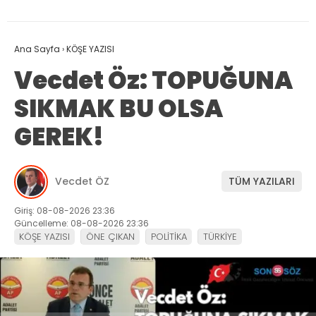
Ana Sayfa
›
KÖŞE YAZISI
Vecdet Öz: TOPUĞUNA
SIKMAK BU OLSA
GEREK!
Vecdet ÖZ
TÜM YAZILARI
Giriş: 08-08-2026 23:36
Güncelleme: 08-08-2026 23:36
KÖŞE YAZISI
ÖNE ÇIKAN
POLİTİKA
TÜRKİYE