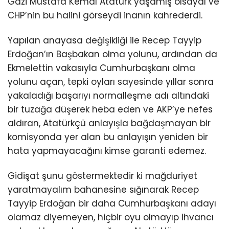
Gazi Mustafa Kemal Atatürk yaşamış olsaydı ve
CHP’nin bu halini görseydi inanın kahrederdi.
Yapılan anayasa değişikliği ile Recep Tayyip
Erdoğan’ın Başbakan olma yolunu, ardından da
Ekmelettin vakasıyla Cumhurbaşkanı olma
yolunu açan, tepki oyları sayesinde yıllar sonra
yakaladığı başarıyı normalleşme adı altındaki
bir tuzağa düşerek heba eden ve AKP’ye nefes
aldıran, Atatürkçü anlayışla bağdaşmayan bir
komisyonda yer alan bu anlayışın yeniden bir
hata yapmayacağını kimse garanti edemez.
Gidişat şunu göstermektedir ki mağduriyet
yaratmayalım bahanesine sığınarak Recep
Tayyip Erdoğan bir daha Cumhurbaşkanı adayı
olamaz diyemeyen, hiçbir oyu olmayıp ihvancı