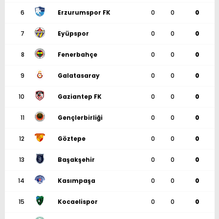
6
Erzurumspor FK
0
0
0
7
Eyüpspor
0
0
0
8
Fenerbahçe
0
0
0
9
Galatasaray
0
0
0
10
Gaziantep FK
0
0
0
11
Gençlerbirliği
0
0
0
12
Göztepe
0
0
0
13
Başakşehir
0
0
0
14
Kasımpaşa
0
0
0
15
Kocaelispor
0
0
0