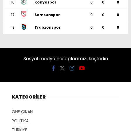
16
Konyaspor
0
0
0
17
Samsunspor
0
0
0
18
Trabzonspor
0
0
0
Sosyal medya hesaplarımızı keşfedin
KATEGORİLER
ÖNE ÇIKAN
POLİTİKA
TÜRKİYE