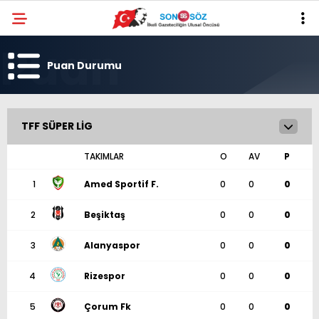
Puan Durumu
TFF SÜPER LIG
TAKIMLAR
O
AV
P
1
Amed Sportif F.
0
0
0
2
Beşiktaş
0
0
0
3
Alanyaspor
0
0
0
4
Rizespor
0
0
0
5
Çorum Fk
0
0
0