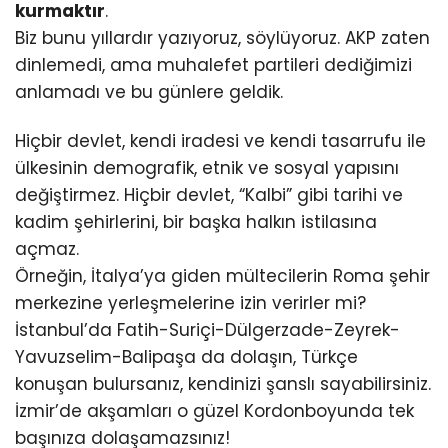
kurmaktır
.
Biz bunu yıllardır yazıyoruz, söylüyoruz. AKP zaten
dinlemedi, ama muhalefet partileri dediğimizi
anlamadı ve bu günlere geldik.
Hiçbir devlet, kendi iradesi ve kendi tasarrufu ile
ülkesinin demografik, etnik ve sosyal yapısını
değiştirmez. Hiçbir devlet, “Kalbi” gibi tarihi ve
kadim şehirlerini, bir başka halkın istilasına
açmaz.
Örneğin, İtalya’ya giden mültecilerin Roma şehir
merkezine yerleşmelerine izin verirler mi?
İstanbul’da Fatih-Suriçi-Dülgerzade-Zeyrek-
Yavuzselim-Balipaşa da dolaşın, Türkçe
konuşan bulursanız, kendinizi şanslı sayabilirsiniz.
İzmir’de akşamları o güzel Kordonboyunda tek
başınıza dolaşamazsınız!