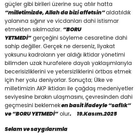
güçler gibi birileri üzerine suç atılır hatta
“milletimizde, Allah da bizi affetsin”
aldatıldık
yalanına sığınır ve vicdanları dahi istismar
etmekten sıkılmazlar.
“BORU
YETMEDİ”
gerçeğini söyleme cesaretine dahi
sahip değiller. Gerçek ne derseniz, liyakat
yoksunu kadroların yer aldığı iktidar yönetimi
bilimden uzak hurafelere dayalı yaklaşımlarıyla
becerisizliklerini ve yetersizliklerini örtbas etmek
için her yolu deniyorlar. Sonuçta; Ülke ve
milletimizin AKP iktidarı ile çağdaş medeniyetler
seviyesine bırakın ulaşmasını, çevresinden dahi
geçmesini beklemek
en basit ifadeyle “saflık”
ve “BORU YETMEDİ”
olur
.
19.Kasım.2025
Selam ve saygılarımla