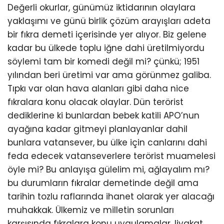
Değerli okurlar, günümüz iktidarının olaylara
yaklaşımı ve günü birlik çözüm arayışları adeta
bir fıkra demeti içerisinde yer alıyor. Biz gelene
kadar bu ülkede toplu iğne dahi üretilmiyordu
söylemi tam bir komedi değil mi? çünkü; 1951
yılından beri üretimi var ama görünmez galiba.
Tıpkı var olan hava alanları gibi daha nice
fıkralara konu olacak olaylar. Dün terörist
dediklerine ki bunlardan bebek katili APO’nun
ayağına kadar gitmeyi planlayanlar dahil
bunlara vatansever, bu ülke için canlarını dahi
feda edecek vatanseverlere terörist muamelesi
öyle mi? Bu anlayışa gülelim mi, ağlayalım mı?
bu durumların fıkralar demetinde değil ama
tarihin tozlu raflarında ihanet olarak yer alacağı
muhakkak. Ülkemiz ve milletin sorunları
karşısında fıkralara konu uygulamalar, liyakat