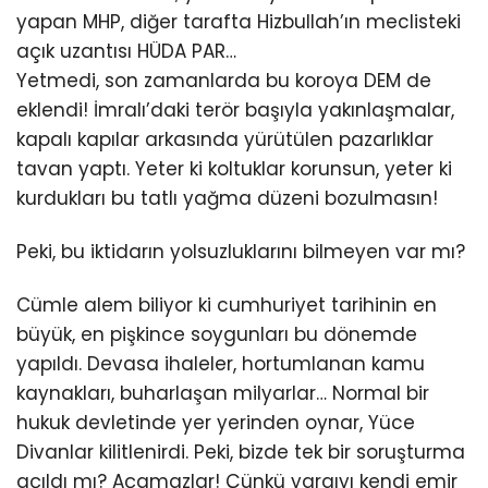
yapan MHP, diğer tarafta Hizbullah’ın meclisteki
açık uzantısı HÜDA PAR…
Yetmedi, son zamanlarda bu koroya DEM de
eklendi! İmralı’daki terör başıyla yakınlaşmalar,
kapalı kapılar arkasında yürütülen pazarlıklar
tavan yaptı. Yeter ki koltuklar korunsun, yeter ki
kurdukları bu tatlı yağma düzeni bozulmasın!
Peki, bu iktidarın yolsuzluklarını bilmeyen var mı?
Cümle alem biliyor ki cumhuriyet tarihinin en
büyük, en pişkince soygunları bu dönemde
yapıldı. Devasa ihaleler, hortumlanan kamu
kaynakları, buharlaşan milyarlar… Normal bir
hukuk devletinde yer yerinden oynar, Yüce
Divanlar kilitlenirdi. Peki, bizde tek bir soruşturma
açıldı mı? Açamazlar! Çünkü yargıyı kendi emir