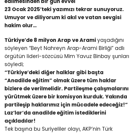
edilmesinden bir gün evvel
23 Ocak 2025’teki yazımızı tekrar sunuyoruz.
Umuyor ve diliyorum ki akıl ve vatan sevgisi
hakim olur…
Türkiye’de 8 milyon Arap ve Arami
yaşadığını
söyleyen “Beyt Nahreyn Arap-Arami Birliği” adlı
örgütün lideri-sözcüsü Mim Yavuz Binbay şunları
söyledi;
“Türkiye’deki diğer halklar gibi başta
“Anadilde eğitim” olmak üzere tüm haklar
bizlere de verilmelidir. Partileşme çalışmalarını
yürütmek üzere bir komisyon kurduk. Yakında
partileşip haklarımız için mücadele edeceğiz!”
Laz’lar’da anadilde eğitim istediklerini
açıkladılar!
Tek başına bu Suriyeliler olayı, AKP’nin Türk