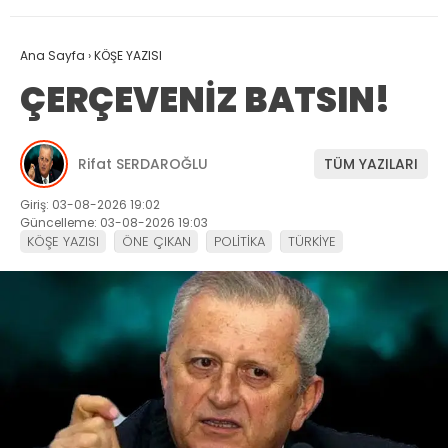
Ana Sayfa
›
KÖŞE YAZISI
ÇERÇEVENİZ BATSIN!
Rifat SERDAROĞLU
TÜM YAZILARI
Giriş: 03-08-2026 19:02
Güncelleme: 03-08-2026 19:03
KÖŞE YAZISI
ÖNE ÇIKAN
POLİTİKA
TÜRKİYE