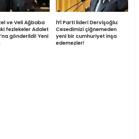
el ve Veli Ağbaba
İYİ Parti lideri Dervişoğlu:
ki fezlekeler Adalet
Cesedimizi çiğnemeden
’na gönderildi! Yeni
yeni bir cumhuriyet inşa
n
edemezler!