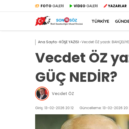
FOTO
GALERİ
VİDEO
GALERİ
YAZARLAR
TÜRKİYE
GÜND
Ana Sayfa
›
KÖŞE YAZISI
›
Vecdet ÖZ yazdı: BAHÇELİY
Vecdet ÖZ ya
GÜÇ NEDİR?
Vecdet ÖZ
Giriş: 13-02-2026 20:12
Güncelleme: 13-02-2026 20: