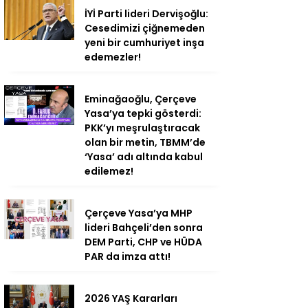
İYİ Parti lideri Dervişoğlu:
Cesedimizi çiğnemeden
yeni bir cumhuriyet inşa
edemezler!
Eminağaoğlu, Çerçeve
Yasa’ya tepki gösterdi:
PKK’yı meşrulaştıracak
olan bir metin, TBMM’de
‘Yasa’ adı altında kabul
edilemez!
Çerçeve Yasa’ya MHP
lideri Bahçeli’den sonra
DEM Parti, CHP ve HÜDA
PAR da imza attı!
2026 YAŞ Kararları