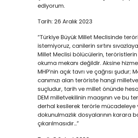
ediyorum.
Tarih: 26 Aralık 2023
“Türkiye Büyük Millet Meclisinde terö
istemiyoruz, canilerin sırtını sıvazla
Millet Meclisi bölücülerin, terörist
okuma mekanı değildir. Aksine hizme
MHP’nin açık tavrı ve çağrısı şudur; 
canımızı alan teröriste hangi millet
suçludur, tarih ve millet önünde hes
DEM milletvekilinin maaşının ve bu t
derhal kesilerek terörle mücadeleye ve
dokunulmazlık dosyalarının karara 
çıkarılmasıdır…”