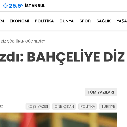
25.5
°
İSTANBUL
EM
EKONOMİ
POLİTİKA
DÜNYA
SPOR
SAĞLIK
YAŞ
E DİZ ÇÖKTÜREN GÜÇ NEDİR?
zdı: BAHÇELİYE D
TÜM YAZILARI
12
KÖŞE YAZISI
ÖNE ÇIKAN
POLİTİKA
TÜRKİYE