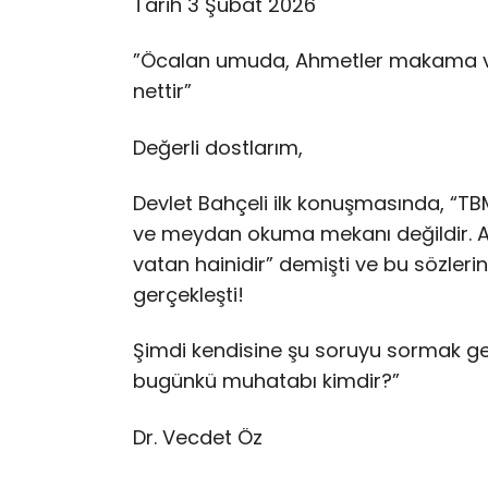
Tarih 3 Şubat 2026
”Öcalan umuda, Ahmetler makama ve
nettir”
Değerli dostlarım,
Devlet Bahçeli ilk konuşmasında, “TB
ve meydan okuma mekanı değildir. A
vatan hainidir” demişti ve bu sözleri
gerçekleşti!
Şimdi kendisine şu soruyu sormak gerek
bugünkü muhatabı kimdir?”
Dr. Vecdet Öz