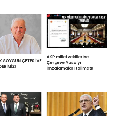
AKP milletvekillerine
LİK SOYGUN ÇETESİ VE
Çerçeve Yasa’yı
DERİMİZ!
imzalamaları talimatı!