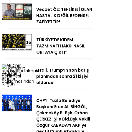
Vecdet Öz: TEHLİKELİ OLAN
HASTALIK DEĞİL BEDENSEL
ZAFİYETTİR!..
TÜRKİYE’DE KIDEM
TAZMİNATI HAKKI NASIL
ORTAYA ÇIKTI?
İsrail, Trump’ın son barış
planından sonra 21 kişiyi
öldürdü!
CHP’li Tuzla Belediye
Başkanı Eren Ali BİNGÖL,
Çekmeköy Bl.Bşk. Orhan
ÇERKEZ, Şile Bld.Bşk.Vekili
Özgür KABADAYI AKP’ye
geçti! Cumhurbaşkanı