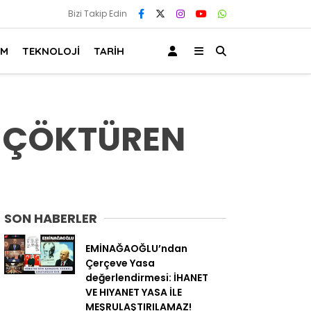
Bizi Takip Edin
AM
TEKNOLOJİ
TARİH
İZ ÇÖKTÜREN
SON HABERLER
EMİNAĞAOĞLU’ndan
Çerçeve Yasa
değerlendirmesi: İHANET
VE HIYANET YASA İLE
MEŞRULAŞTIRILAMAZ!