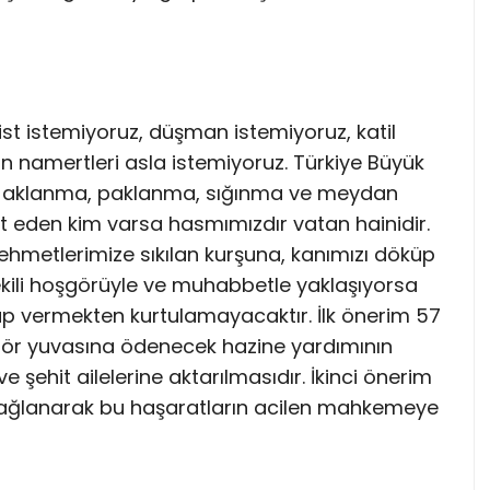
rist istemiyoruz, düşman istemiyoruz, katil
yan namertleri asla istemiyoruz. Türkiye Büyük
lerin aklanma, paklanma, sığınma ve meydan
t eden kim varsa hasmımızdır vatan hainidir.
Mehmetlerimize sıkılan kurşuna, kanımızı döküp
vekili hoşgörüyle ve muhabbetle yaklaşıyorsa
ap vermekten kurtulamayacaktır. İlk önerim 57
erör yuvasına ödenecek hazine yardımının
 şehit ailelerine aktarılmasıdır. İkinci önerim
bağlanarak bu haşaratların acilen mahkemeye