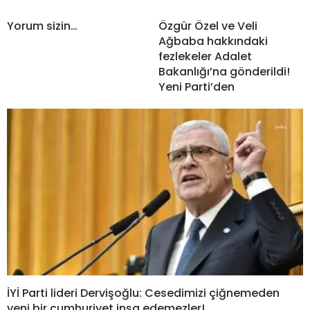
Yorum sizin…
Özgür Özel ve Veli
Ağbaba hakkındaki
fezlekeler Adalet
Bakanlığı’na gönderildi!
Yeni Parti’den
İYİ Parti lideri Dervişoğlu: Cesedimizi çiğnemeden
yeni bir cumhuriyet inşa edemezler!