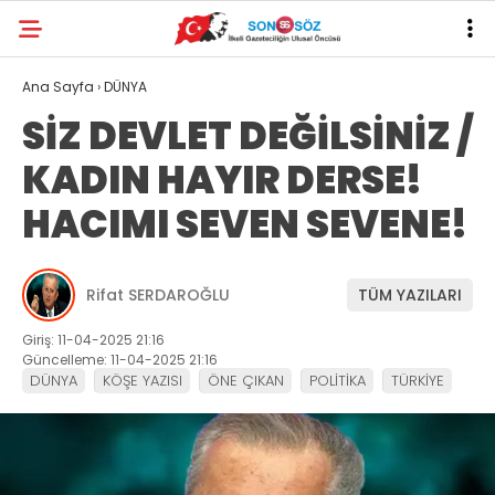
Ana Sayfa
›
DÜNYA
SİZ DEVLET DEĞİLSİNİZ /
KADIN HAYIR DERSE!
HACIMI SEVEN SEVENE!
Rifat SERDAROĞLU
TÜM YAZILARI
Giriş: 11-04-2025 21:16
Güncelleme: 11-04-2025 21:16
DÜNYA
KÖŞE YAZISI
ÖNE ÇIKAN
POLİTİKA
TÜRKİYE