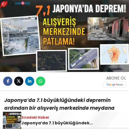
ABONE OL
Japonya’da 7.1 büyüklüğündeki depremin
ardından bir alışveriş merkezinde meydana
gelen patlamada çok sayıda kişi hayatını
Sıradaki Haber
Japonya’da 7.1 büyüklüğündeki deprem! Alışveriş merkezindeki patlamada çok sayıda kişi hayatını kaybetti!
kaybetti.