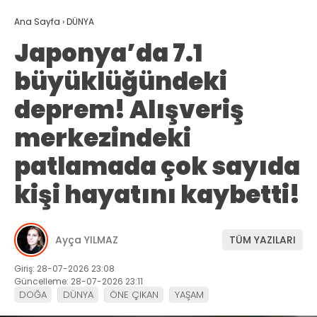
Ana Sayfa
›
DÜNYA
Japonya’da 7.1
büyüklüğündeki
deprem! Alışveriş
merkezindeki
patlamada çok sayıda
kişi hayatını kaybetti!
Ayça YILMAZ
TÜM YAZILARI
Giriş: 28-07-2026 23:08
Güncelleme: 28-07-2026 23:11
DOĞA
DÜNYA
ÖNE ÇIKAN
YAŞAM