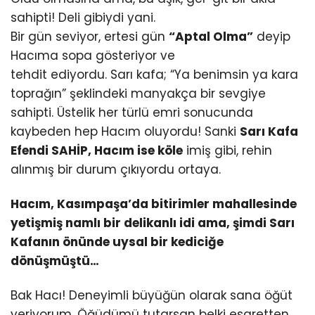
sahipti! Deli gibiydi yani.
Bir gün seviyor, ertesi gün
“Aptal Olma”
deyip
Hacıma sopa gösteriyor ve
tehdit ediyordu. Sarı kafa; “Ya benimsin ya kara
toprağın” şeklindeki manyakça bir sevgiye
sahipti. Üstelik her türlü emri sonucunda
kaybeden hep Hacım oluyordu! Sanki
Sarı Kafa
Efendi SAHİP, Hacım ise köle
imiş gibi, rehin
alınmış bir durum çıkıyordu ortaya.
Hacım, Kasımpaşa’da bitirimler mahallesinde
yetişmiş namlı bir delikanlı idi ama, şimdi Sarı
Kafanın önünde uysal bir kediciğe
dönüşmüştü…
Bak Hacı! Deneyimli büyüğün olarak sana öğüt
veriyorum. Öğüdümü tutarsan belki esaretten