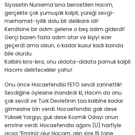
Siyasetin Nursema’sına benzetilen Hacım,
gerçekte çok yumuşak kalpli, yüreği sevgi-
merhamet-iyilik dolu bir delikanlı idi!
Kendisine bir adım gelene o beş adım giderdi!
Gerçi bazen fazla adım atar ve kişiyi ezer
geçerdi ama olsun, o kadar kusur kadı kızında
bile olurdu.
Kalbini kıra-kıra, onu aldata-aldata pamuk kalpli
Hacımı delirtecekler yahu!
Onu önce Hocaefendisi FETÖ sevdi zannettik!
Sevdiğine öylesine inandırdı ki, Hacım da onu
çok sevdi ve Türk Devletinin taa kalbine kadar
girmesine izin verdi. Hocaefendisi gak dese
Yüksek Yargıyı, guk dese Kozmik Odayı onun
emrine verdi. Hocaefendisi ağzını (Ü) harfiyle
açsa “Emriniz olur Hocam, alın size 15 tane