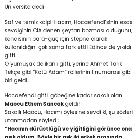
Üniversite dedi!
Saf ve temiz kalpli Hacım, Hocaefendi’sinin esas
sevdiğinin CIA denen şeytan bozması olduğunu,
kendisinin para-güç için stepne olarak
kullanıldığını çok sonra fark etti! Edince de yıkıldı
gitti.
O yumuşak delikanlı gitti, yerine Ahmet Tarık
Tekçe gibi “Kötü Adam” rollerinin 1 numarası gibi
biri geldi…
Hocaefendi gitti, göbeğine kadar sakalı olan
Maocu Ethem Sancak
geldi!
Sakallı Maocu, Hacımı öylesine sevdi ki, şu sözleri
utanmadan söyledi;
“Hacının dürüstlüğü ve yiğitliğini görünce ona
aşık oldum. Böyle bir aşk iki erkek arasında