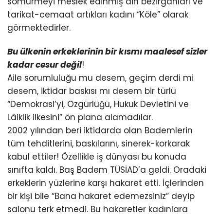
sömürmeyi meslek edinmiş din bezirganları ve
tarikat-cemaat artıkları kadını “Köle” olarak
görmektedirler.
Bu ülkenin erkeklerinin bir kısmı maalesef sizler
kadar cesur değil
!
Aile sorumluluğu mu desem, geçim derdi mi
desem, iktidar baskısı mı desem bir türlü
“Demokrasi’yi, Özgürlüğü, Hukuk Devletini ve
Lâiklik ilkesini” ön plana alamadılar.
2002 yılından beri iktidarda olan Bademlerin
tüm tehditlerini, baskılarını, sinerek-korkarak
kabul ettiler! Özellikle iş dünyası bu konuda
sınıfta kaldı. Baş Badem TÜSİAD’a geldi. Oradaki
erkeklerin yüzlerine karşı hakaret etti. İçlerinden
bir kişi bile “Bana hakaret edemezsiniz” deyip
salonu terk etmedi. Bu hakaretler kadınlara