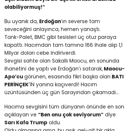
olabiliyormuş!”
Bu uyanık da,
Erdoğan
’ın severse tam
seveceğini anlayınca, hemen yanaştı.
Tank-Palet, BMC gibi tesisleri üç otuz paraya
kapattı. Hacımdan tam tamına 166 ihale alıp 1,1
Milyar doları cebe indiriverdi.
Sevgisi sahte olan Sakallı Maocu, en sonunda
ihanetini de yaptı ve Erdoğan’ı satarak,
Maocu-
Apo’cu
görünen, esasında fikri başka olan
BATI
PERİNÇEK
’İN yanına kaçıverdi! Hacım
üzüntüsünden üç gün Sarayından çıkamadı…
Hacıma sevgisini tüm dünyanın önünde en son
açıklayan ve
“Ben onu çok seviyorum”
diye
Sarı Kafa Trump
oldu.
Oldu olmasına ama, bu aşık, gel-git bir akla