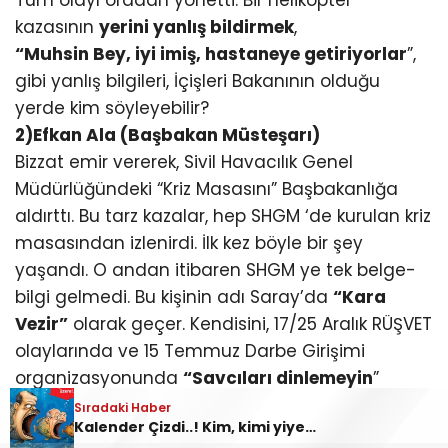
Tüm olayı oradan yönetti. Bir helikopter
kazasının
yerini yanlış bildirmek
,
“Muhsin Bey, iyi imiş, hastaneye getiriyorlar
”,
gibi yanlış bilgileri, İçişleri Bakanının olduğu
yerde kim söyleyebilir?
2)Efkan Ala (Başbakan Müsteşarı)
Bizzat emir vererek, Sivil Havacılık Genel
Müdürlüğündeki “Kriz Masasını” Başbakanlığa
aldırttı. Bu tarz kazalar, hep SHGM ‘de kurulan kriz
masasından izlenirdi. İlk kez böyle bir şey
yaşandı. O andan itibaren SHGM ye tek belge-
bilgi gelmedi. Bu kişinin adı Saray’da
“Kara
Vezir”
olarak geçer. Kendisini, 17/25 Aralık RÜŞVET
olaylarında ve 15 Temmuz Darbe Girişimi
organizasyonunda
“Savcıları dinlemeyin
”
emrini verirken izlemiştik.
Sıradaki Haber
Kalender Çizdi..! Kim, kimi yiyecek?..
3)Mehmet Habip Soluk ((Dönemin Ulaştırma