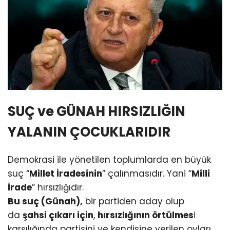
SUÇ ve GÜNAH HIRSIZLIĞIN
YALANIN ÇOCUKLARIDIR
Demokrasi ile yönetilen toplumlarda en büyük
suç “
Millet İradesinin
” çalınmasıdır. Yani “
Milli
İrade
” hırsızlığıdır.
Bu suç (Günah),
bir partiden aday olup
da
şahsi çıkarı için
,
hırsızlığının örtülmes
i
karşılığında partisini ve kendisine verilen oyları