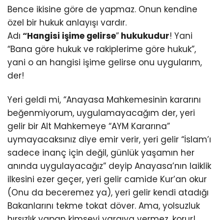
Bence ikisine göre de yapmaz. Onun kendine
özel bir hukuk anlayışı vardır.
Adı
“Hangisi işime gelirse
”
hukukudur
! Yani
“Bana göre hukuk ve rakiplerime göre hukuk”,
yani o an hangisi işime gelirse onu uygularım,
der!
Yeri geldi mi, “Anayasa Mahkemesinin kararını
beğenmiyorum, uygulamayacağım der, yeri
gelir bir Alt Mahkemeye “AYM Kararına”
uymayacaksınız diye emir verir, yeri gelir “İslam’ı
sadece inanç için değil, günlük yaşamın her
anında uygulayacağız” deyip Anayasa’nın laiklik
ilkesini ezer geçer, yeri gelir camide Kur’an okur
(Onu da beceremez ya), yeri gelir kendi atadığı
Bakanlarını tekme tokat döver. Ama, yolsuzluk
hırsızlık yapan kimseyi yargıya vermez, korur!