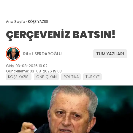
Ana Sayfa
›
KÖŞE YAZISI
ÇERÇEVENİZ BATSIN!
Rifat SERDAROĞLU
TÜM YAZILARI
Giriş: 03-08-2026 19:02
Güncelleme: 03-08-2026 19:03
KÖŞE YAZISI
ÖNE ÇIKAN
POLİTİKA
TÜRKİYE