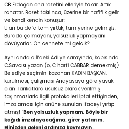
CB Erdoğan ona rozetini elleriyle takar. Artık
rahattır. Rozet takılınca, üzerine bir hafiflik gelir
ve kendi kendin konuşur;
Ulan bu defa tam yırttık, tam yerine gelmişiz.
Burada çalmayanı, yolsuzluk yapmayanı
dövüyorlar. Oh cennete mi geldik?
Aynı anda o İl’deki Adliye sarayında, kapısında
C.Savcısı yazan (o, C harfi CABBAR demekmiş)
Belediye seçimini kazanan KADIN BAŞKAN,
kurulması, çalışması Anayasaya göre yasak
olan Tarikatlara usulsüz olarak verilmiş
taşınmazlarla ilgili protokolleri iptal ettiğinden,
imzalaması için önüne sunulan ifadeyi yırtıp
atmış! “
Ben yolsuzluk yapmam. Böyle bir
kağıdı imzalayacağıma, girer yatarım.
Elinizden geleni ardınıza koymayın
…