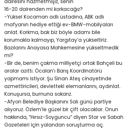
dairesini hazmetmişiz, senin
16-20 dairenden mi korkacağız?
-Yüksel Kocaman adlı üstadına, ABK adlı
mafyanın hediye ettiği ev-BMW-mobilyaları
anlat. Korkma, bak biz böyle adamı bile
korumakla kalmayıp, Yargıtay’a yükseltiriz.
Bazılarını Anayasa Mahkemesine yükseltmedik
mi?
-Bir de, benim çakma milliyetçi ortak Bahçeli bu
aralar azıttı. Öcalan’ı Barış Koordinatörü
yapmamı istiyor. Şu Sinan Ateş cinayetinde
azmettiricileri, devletteki elemanlarını, aydınlat.
Konuşursa, burnuna sokarız.
-Afyon Belediye Başkanını Salı günü partiye
alıyoruz. Özlem’le güzel bir çift olacaklar. Onun
hakkında, “Hırsız-Soyguncu” diyen Star ve Sabah
Gazeteleri için yalandan soruşturma aç.