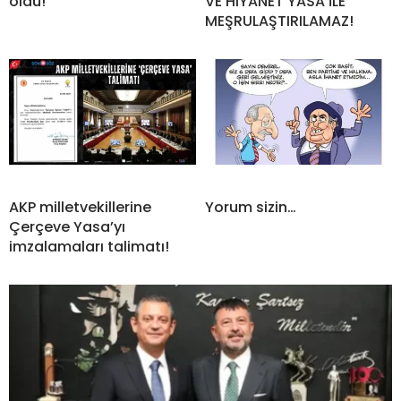
öldü!
VE HIYANET YASA İLE
MEŞRULAŞTIRILAMAZ!
AKP milletvekillerine
Yorum sizin…
Çerçeve Yasa’yı
imzalamaları talimatı!