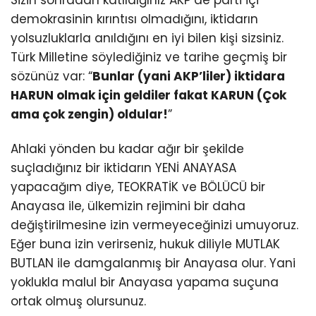
Sizin sonradan katıldığınız AKP’de parti içi
demokrasinin kırıntısı olmadığını, iktidarın
yolsuzluklarla anıldığını en iyi bilen kişi sizsiniz.
Türk Milletine söylediğiniz ve tarihe geçmiş bir
sözünüz var: “
Bunlar (yani AKP’liler) iktidara
HARUN olmak için geldiler fakat KARUN (Çok
ama çok zengin) oldular!
”
Ahlaki yönden bu kadar ağır bir şekilde
suçladığınız bir iktidarın YENİ ANAYASA
yapacağım diye, TEOKRATİK ve BÖLÜCÜ bir
Anayasa ile, ülkemizin rejimini bir daha
değiştirilmesine izin vermeyeceğinizi umuyoruz.
Eğer buna izin verirseniz, hukuk diliyle MUTLAK
BUTLAN ile damgalanmış bir Anayasa olur. Yani
yoklukla malul bir Anayasa yapama suçuna
ortak olmuş olursunuz.