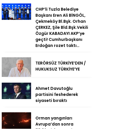
CHP’li Tuzla Belediye
Başkanı Eren Ali BİNGÖL,
Çekmeköy Bl.Bşk. Orhan
ÇERKEZ, Şile Bld.Bşk.Vekili
Özgür KABADAYI AKP’ye
geçti! Cumhurbaşkanı
Erdoğan rozet taktı…
TERÖRSÜZ TÜRKİYE’DEN /
HUKUKSUZ TÜRKİYE’YE
Ahmet Davutoğlu
partisini feshederek
siyaseti bıraktı
Orman yangınları
Avrupa’dan sonra