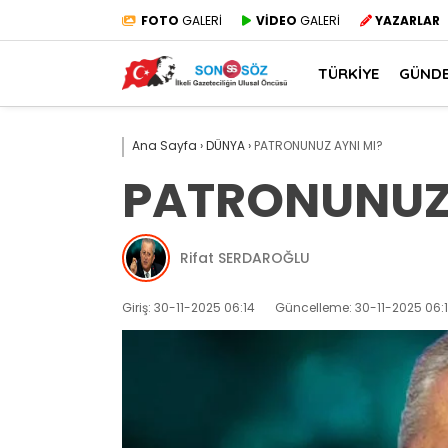
FOTO
GALERİ
VİDEO
GALERİ
YAZARLAR
TÜRKİYE
GÜND
Ana Sayfa
›
DÜNYA
›
PATRONUNUZ AYNI MI?
PATRONUNUZ 
Rifat SERDAROĞLU
Giriş: 30-11-2025 06:14
Güncelleme: 30-11-2025 06: