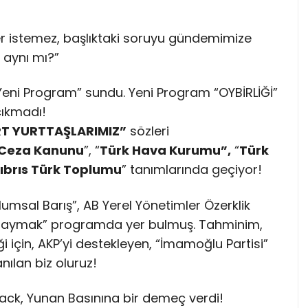
ster istemez, başlıktaki soruyu gündemimize
ı aynı mı?”
“Yeni Program” sundu. Yeni Program “OYBİRLİĞİ”
 çıkmadı!
T YURTTAŞLARIMIZ”
sözleri
 Ceza Kanunu
”, “
Türk Hava Kurumu”,
“
Türk
ıbrıs Türk Toplumu
” tanımlarında geçiyor!
lumsal Barış”, AB Yerel Yönetimler Özerklik
ok Saymak” programda yer bulmuş. Tahminim,
i için, AKP’yi destekleyen, “İmamoğlu Partisi”
nılan biz oluruz!
ack, Yunan Basınına bir demeç verdi!