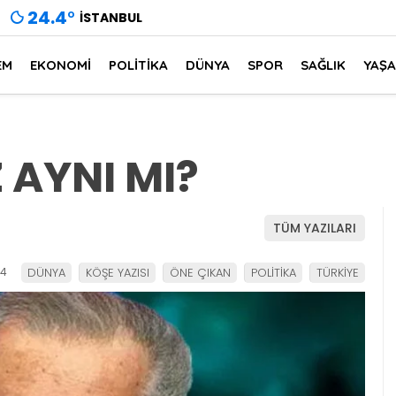
24.4
°
İSTANBUL
EM
EKONOMİ
POLİTİKA
DÜNYA
SPOR
SAĞLIK
YAŞ
AYNI MI?
TÜM YAZILARI
14
DÜNYA
KÖŞE YAZISI
ÖNE ÇIKAN
POLİTİKA
TÜRKİYE