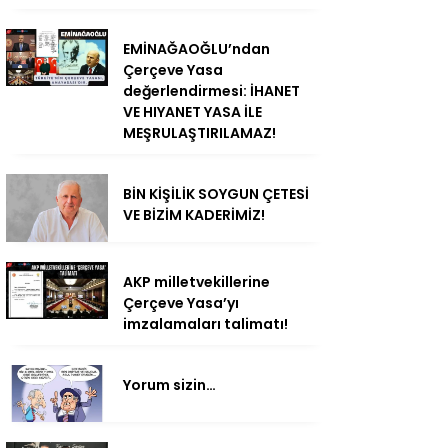
EMİNAĞAOĞLU’ndan
Çerçeve Yasa
değerlendirmesi: İHANET
VE HIYANET YASA İLE
MEŞRULAŞTIRILAMAZ!
BİN KİŞİLİK SOYGUN ÇETESİ
VE BİZİM KADERİMİZ!
AKP milletvekillerine
Çerçeve Yasa’yı
imzalamaları talimatı!
Yorum sizin…