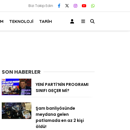
Bizi Takip Edin
AM
TEKNOLOJİ
TARİH
SON HABERLER
YENİ PARTİ’NİN PROGRAMI
SINIFI GEÇER Mİ?
Şam banliyösünde
meydana gelen
patlamada en az 2 kişi
öldü!