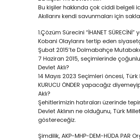
Bu kişiler hakkında çok ciddi belgeli 
Akıllarını kendi savunmaları için sakla
1.Çözüm Sürecini “İHANET SÜRECİNİ” ya
Kobani Olaylarını tertip eden siyasetçi
Şubat 2015’te Dolmabahçe Mutabakatı
7 Haziran 2015, seçimlerinde çoğunlu
Devlet Aklı?
14 Mayıs 2023 Seçimleri öncesi, Türk 
KURUCU ÖNDER yapacağız diyemeyip, Tü
Aklı?
Şehitlerimizin hatıraları üzerinde tepi
Devlet Aklının ne olduğunu, Türk Mi
göstereceğiz.
Şimdilik, AKP-MHP-DEM-HÜDA PAR Or