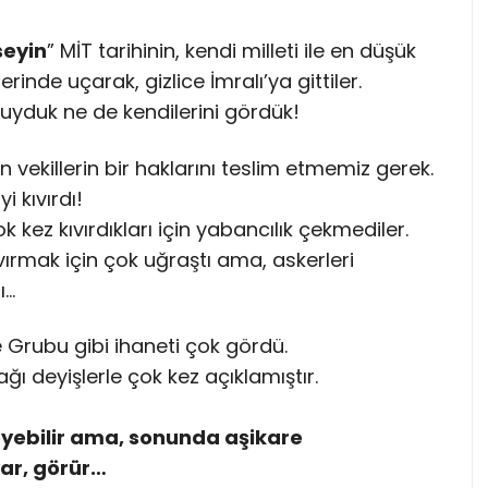
seyin
” MİT tarihinin, kendi milleti ile en düşük
nde uçarak, gizlice İmralı’ya gittiler.
duyduk ne de kendilerini gördük!
vekillerin bir haklarını teslim etmemiz gerek.
i kıvırdı!
kez kıvırdıkları için yabancılık çekmediler.
kıvırmak için çok uğraştı ama, askerleri
ı…
e Grubu gibi ihaneti çok gördü.
ağı deyişlerle çok kez açıklamıştır.
eyebilir ama, sonunda aşikare
ar, görür…