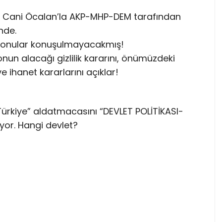
tili Cani Öcalan’la AKP-MHP-DEM tarafından
inde.
 bu konular konuşulmayacakmış!
un alacağı gizlilik kararını, önümüzdeki
 ihanet kararlarını açıklar!
rkiye” aldatmacasını “DEVLET POLİTİKASI-
yor. Hangi devlet?