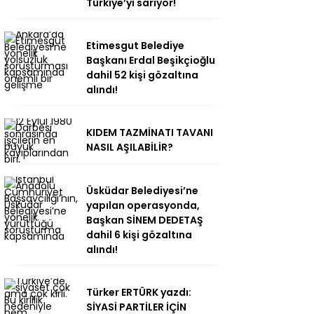
Türkiye’yi sarıyor!
Etimesgut Belediye
Başkanı Erdal Beşikçioğlu
dahil 52 kişi gözaltına
alındı!
KIDEM TAZMİNATI TAVANI
NASIL AŞILABİLİR?
Üsküdar Belediyesi’ne
yapılan operasyonda,
Başkan SİNEM DEDETAŞ
dahil 6 kişi gözaltına
alındı!
Türker ERTÜRK yazdı:
SİYASİ PARTİLER İÇİN