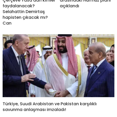
Çerçeve Yasa’dan kimler
arasındaki Hürmüz planı
faydalanacak?
açıklandı
Selahattin Demirtaş
hapisten çıkacak mı?
Can
Türkiye, Suudi Arabistan ve Pakistan karşılıklı
savunma anlaşması imzaladı!