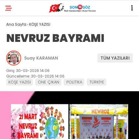
Ana Sayfa
›
KÖŞE YAZISI
NEVRUZ BAYRAMI
Suay KARAMAN
TÜM YAZILARI
Giriş: 30-03-2026 14:06
Güncelleme: 30-03-2026 14:06
KÖŞE YAZISI
ÖNE ÇIKAN
POLİTİKA
TÜRKİYE