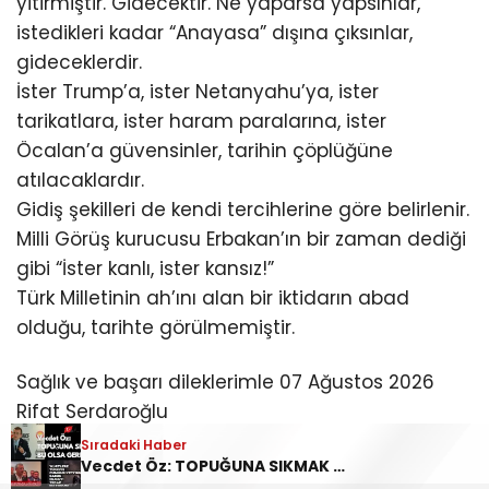
yitirmiştir. Gidecektir. Ne yaparsa yapsınlar,
istedikleri kadar “Anayasa” dışına çıksınlar,
gideceklerdir.
İster Trump’a, ister Netanyahu’ya, ister
tarikatlara, ister haram paralarına, ister
Öcalan’a güvensinler, tarihin çöplüğüne
atılacaklardır.
Gidiş şekilleri de kendi tercihlerine göre belirlenir.
Milli Görüş kurucusu Erbakan’ın bir zaman dediği
gibi “İster kanlı, ister kansız!”
Türk Milletinin ah’ını alan bir iktidarın abad
olduğu, tarihte görülmemiştir.
Sağlık ve başarı dileklerimle 07 Ağustos 2026
Rifat Serdaroğlu
DOĞRU Parti Genel Başkanı
Sıradaki Haber
Vecdet Öz: TOPUĞUNA SIKMAK BU OLSA GEREK!