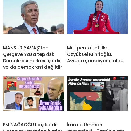
MANSUR YAVAŞ’tan
Milli pentatlet İlke
Çerçeve Yasa tepkisi:
Özyüksel Mihrioğlu,
Demokrasi herkes içindir
Avrupa şampiyonu oldu
ya da demokrasi değildir!
EMİNAĞAOĞLU açıkladı:
İran ile Umman