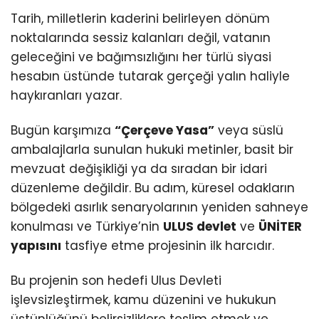
Tarih, milletlerin kaderini belirleyen dönüm
noktalarında sessiz kalanları değil, vatanın
geleceğini ve bağımsızlığını her türlü siyasi
hesabın üstünde tutarak gerçeği yalın haliyle
haykıranları yazar.
Bugün karşımıza
“Çerçeve Yasa”
veya süslü
ambalajlarla sunulan hukuki metinler, basit bir
mevzuat değişikliği ya da sıradan bir idari
düzenleme değildir. Bu adım, küresel odakların
bölgedeki asırlık senaryolarının yeniden sahneye
konulması ve Türkiye’nin
ULUS devlet
ve
ÜNİTER
yapısını
tasfiye etme projesinin ilk harcıdır.
Bu projenin son hedefi Ulus Devleti
işlevsizleştirmek, kamu düzenini ve hukukun
üstünlüğünü belirsizliklere teslim etmek ve