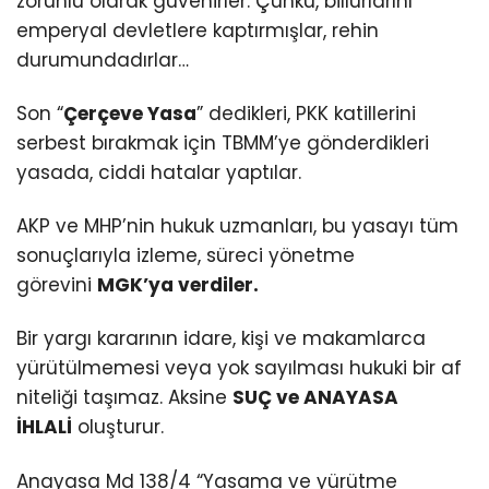
zorunlu olarak güvenirler. Çünkü, billurlarını
emperyal devletlere kaptırmışlar, rehin
durumundadırlar…
Son “
Çerçeve Yasa
” dedikleri, PKK katillerini
serbest bırakmak için TBMM’ye gönderdikleri
yasada, ciddi hatalar yaptılar.
AKP ve MHP’nin hukuk uzmanları, bu yasayı tüm
sonuçlarıyla izleme, süreci yönetme
görevini
MGK’ya verdiler.
Bir yargı kararının idare, kişi ve makamlarca
yürütülmemesi veya yok sayılması hukuki bir af
niteliği taşımaz. Aksine
SUÇ ve ANAYASA
İHLALİ
oluşturur.
Anayasa Md 138/4 “Yasama ve yürütme