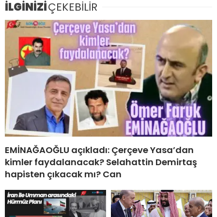
İLGİNİZİ
ÇEKEBİLİR
EMİNAĞAOĞLU açıkladı: Çerçeve Yasa’dan
kimler faydalanacak? Selahattin Demirtaş
hapisten çıkacak mı? Can