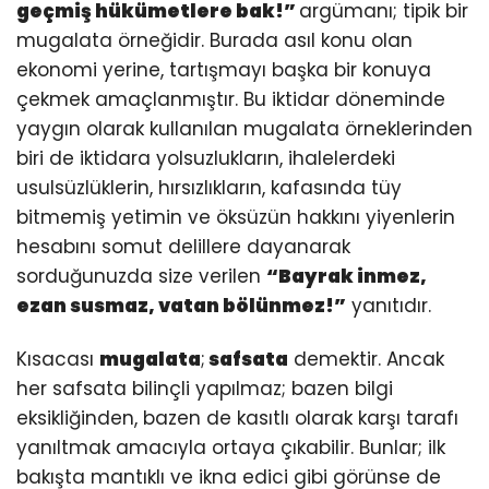
geçmiş hükümetlere bak!”
argümanı; tipik bir
mugalata örneğidir. Burada asıl konu olan
ekonomi yerine, tartışmayı başka bir konuya
çekmek amaçlanmıştır. Bu iktidar döneminde
yaygın olarak kullanılan mugalata örneklerinden
biri de iktidara yolsuzlukların, ihalelerdeki
usulsüzlüklerin, hırsızlıkların, kafasında tüy
bitmemiş yetimin ve öksüzün hakkını yiyenlerin
hesabını somut delillere dayanarak
sorduğunuzda size verilen
“Bayrak inmez,
ezan susmaz, vatan bölünmez!”
yanıtıdır.
Kısacası
mugalata
;
safsata
demektir. Ancak
her safsata bilinçli yapılmaz; bazen bilgi
eksikliğinden, bazen de kasıtlı olarak karşı tarafı
yanıltmak amacıyla ortaya çıkabilir. Bunlar; ilk
bakışta mantıklı ve ikna edici gibi görünse de