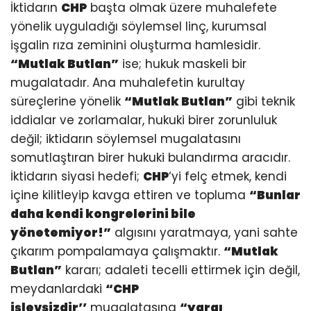
İktidarın
CHP
başta olmak üzere muhalefete
yönelik uyguladığı söylemsel linç, kurumsal
işgalin rıza zeminini oluşturma hamlesidir.
“Mutlak Butlan”
ise; hukuk maskeli bir
mugalatadır. Ana muhalefetin kurultay
süreçlerine yönelik
“Mutlak Butlan”
gibi teknik
iddialar ve zorlamalar, hukuki birer zorunluluk
değil; iktidarın söylemsel mugalatasını
somutlaştıran birer hukuki bulandırma aracıdır.
İktidarın siyasi hedefi;
CHP
‘yi felç etmek, kendi
içine kilitleyip kavga ettiren ve topluma
“Bunlar
daha kendi kongrelerini bile
yönetemiyor!”
algısını yaratmaya, yani sahte
çıkarım pompalamaya çalışmaktır.
“Mutlak
Butlan”
kararı; adaleti tecelli ettirmek için değil,
meydanlardaki
“CHP
işlevsizdir’’
mugalatasına
“yargı