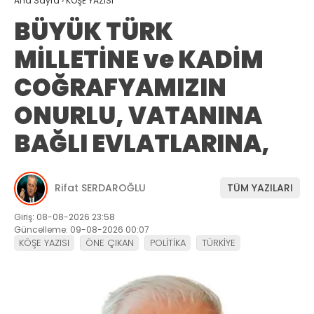
Ana Sayfa
›
KÖŞE YAZISI
BÜYÜK TÜRK
MİLLETİNE ve KADİM
COĞRAFYAMIZIN
ONURLU, VATANINA
BAĞLI EVLATLARINA,
Rifat SERDAROĞLU
TÜM YAZILARI
Giriş: 08-08-2026 23:58
Güncelleme: 09-08-2026 00:07
KÖŞE YAZISI
ÖNE ÇIKAN
POLİTİKA
TÜRKİYE