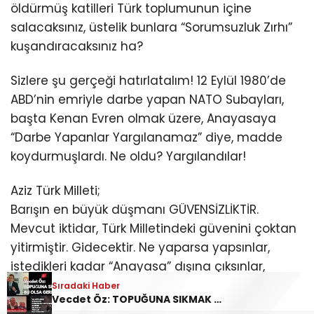
öldürmüş katilleri Türk toplumunun içine
salacaksınız, üstelik bunlara “Sorumsuzluk Zırhı”
kuşandıracaksınız ha?
Sizlere şu gerçeği hatırlatalım! 12 Eylül 1980’de
ABD’nin emriyle darbe yapan NATO Subayları,
başta Kenan Evren olmak üzere, Anayasaya
“Darbe Yapanlar Yargılanamaz” diye, madde
koydurmuşlardı. Ne oldu? Yargılandılar!
Aziz Türk Milleti;
Barışın en büyük düşmanı GÜVENSİZLİKTİR.
Mevcut iktidar, Türk Milletindeki güvenini çoktan
yitirmiştir. Gidecektir. Ne yaparsa yapsınlar,
istedikleri kadar “Anayasa” dışına çıksınlar,
gideceklerdir.
Sıradaki Haber
Vecdet Öz: TOPUĞUNA SIKMAK BU OLSA GEREK!
İster Trump’a, ister Netanyahu’ya, ister