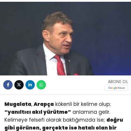
ABONE OL
Mugalata
,
Arapça
kökenli bir kelime olup;
“yanıltıcı akıl yürütme”
anlamına gelir.
Kelimeye felsefi olarak baktığımızda ise;
doğru
gibi görünen, gerçekte ise hatalı olan bir