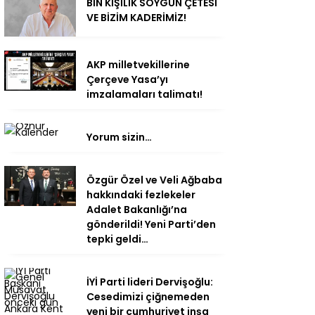
BİN KİŞİLİK SOYGUN ÇETESİ
VE BİZİM KADERİMİZ!
AKP milletvekillerine
Çerçeve Yasa’yı
imzalamaları talimatı!
Yorum sizin…
Özgür Özel ve Veli Ağbaba
hakkındaki fezlekeler
Adalet Bakanlığı’na
gönderildi! Yeni Parti’den
tepki geldi…
İYİ Parti lideri Dervişoğlu:
Cesedimizi çiğnemeden
yeni bir cumhuriyet inşa