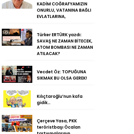
KADİM COĞRAFYAMIZIN
ONURLU, VATANINA BAĞLI
EVLATLARINA,
Türker ERTÜRK yazdı:
SAVAŞ NE ZAMAN BİTECEK,
ATOM BOMBASI NE ZAMAN
ATILACAK?
Vecdet Öz: TOPUĞUNA
SIKMAK BU OLSA GEREK!
Kılıçtaroğlu’nun kafa
gidik…
Çerçeve Yasa, PKK
teröristbaşı Öcalan
tartışmalarının