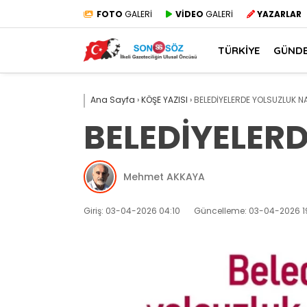
FOTO
GALERİ
VİDEO
GALERİ
YAZARLAR
TÜRKİYE
GÜND
Ana Sayfa
›
KÖŞE YAZISI
›
BELEDİYELERDE YOLSUZLUK NA
BELEDİYELERD
Mehmet AKKAYA
Giriş: 03-04-2026 04:10
Güncelleme: 03-04-2026 19