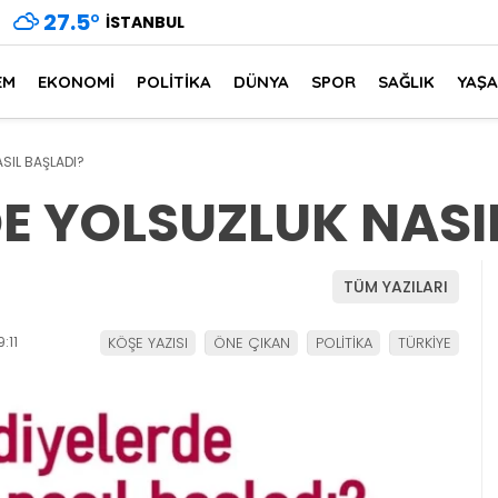
27.5
°
İSTANBUL
EM
EKONOMİ
POLİTİKA
DÜNYA
SPOR
SAĞLIK
YAŞ
SIL BAŞLADI?
E YOLSUZLUK NASI
TÜM YAZILARI
:11
KÖŞE YAZISI
ÖNE ÇIKAN
POLİTİKA
TÜRKİYE