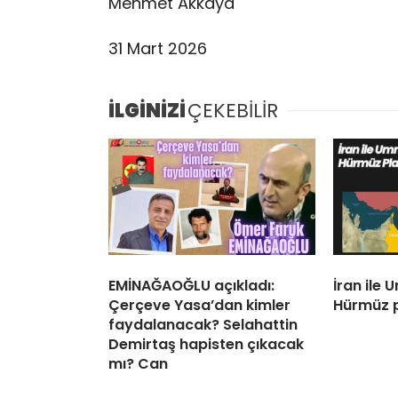
Mehmet Akkaya
31 Mart 2026
İLGİNİZİ
ÇEKEBİLİR
EMİNAĞAOĞLU açıkladı:
İran ile
Çerçeve Yasa’dan kimler
Hürmüz p
faydalanacak? Selahattin
Demirtaş hapisten çıkacak
mı? Can