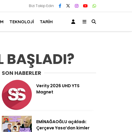
Bizi Takip Edin
AM
TEKNOLOJİ
TARİH
L BAŞLADI?
SON HABERLER
Verity 2026 UHD YTS
Magnet
EMİNAĞAOĞLU açıkladı:
Çerçeve Yasa’dan kimler