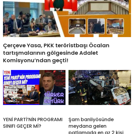
Çerçeve Yasa, PKK teröristbaşı Öcalan
tartışmalarının gölgesinde Adalet
Komisyonu’ndan geçti!
YENİ PARTİ’NİN PROGRAMI
Şam banliyösünde
SINIFI GEÇER Mİ?
meydana gelen
patlamada en az 2 kişi