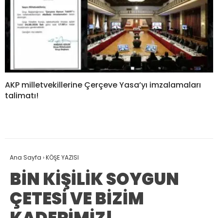
AKP milletvekillerine Çerçeve Yasa’yı imzalamaları
talimatı!
Ana Sayfa
›
KÖŞE YAZISI
BİN KİŞİLİK SOYGUN
ÇETESİ VE BİZİM
KADERİMİZ!