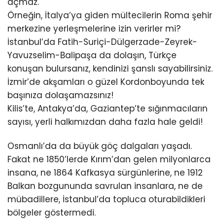
açmaz.
Örneğin, İtalya’ya giden mültecilerin Roma şehir
merkezine yerleşmelerine izin verirler mi?
İstanbul’da Fatih-Suriçi-Dülgerzade-Zeyrek-
Yavuzselim-Balipaşa da dolaşın, Türkçe
konuşan bulursanız, kendinizi şanslı sayabilirsiniz.
İzmir’de akşamları o güzel Kordonboyunda tek
başınıza dolaşamazsınız!
Kilis’te, Antakya’da, Gaziantep’te sığınmacıların
sayısı, yerli halkımızdan daha fazla hale geldi!
Osmanlı’da da büyük göç dalgaları yaşadı.
Fakat ne 1850’lerde Kırım’dan gelen milyonlarca
insana, ne 1864 Kafkasya sürgünlerine, ne 1912
Balkan bozgununda savrulan insanlara, ne de
mübadillere, İstanbul’da topluca oturabildikleri
bölgeler göstermedi.