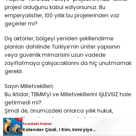
projesi olduğunu kabul ediyorsunuz. Bu
emperyalistler, 100 yıllık bu projelerinden vaz
geçerler mi?
Dış aktörler, bölgeyi yeniden şekillendirme
planları dahilinde Türkiye’nin üniter yapısının
veya güvenlik mimarisini uzun vadede
zayıflatmaya çalışacaklarını da hiç unutmamak
gerekir.
Sayın Milletvekilleri;
Bu iktidar, TBMM’yi ve Milletvekillerini İŞLEVSİZ hale
getirmedi mi?
Şimdi de, önümüzdeki onlarca yıllık hukuk,
güvenlik ve siyaset parametrelerini
Sıradaki Haber
şekillendirmek için sizlerin oyunu alarak, suç
Kalender Çizdi..! Kim, kimi yiyecek?..
ortağı durumuna düşürmek istiyor!