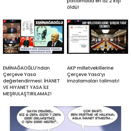
patlamada en az 2 kişi
öldü!
EMİNAĞAOĞLU’ndan
AKP milletvekillerine
Çerçeve Yasa
Çerçeve Yasa’yı
değerlendirmesi: İHANET
imzalamaları talimatı!
VE HIYANET YASA İLE
MEŞRULAŞTIRILAMAZ!