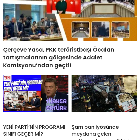
Çerçeve Yasa, PKK teröristbaşı Öcalan
tartışmalarının gölgesinde Adalet
Komisyonu’ndan geçti!
YENİ PARTİ’NİN PROGRAMI
Şam banliyösünde
SINIFI GEÇER Mİ?
meydana gelen