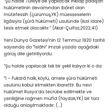
“Şu halde Türkiye’de yapılacak inkılâp padişah
hükûmetinin devamından ibâret olan
mütefessih (çürümüş,YK) müesseselerin
ilgâsıyla (şûrâ hükûmeti) usulünde (kızıl idare)
tesis etmek olacaktır.” (Akal-Çulfaz,2022;41)
Yeni Dünya Gazetesi’nin 12 Temmuz 1920 tarihli
sayısında da “Islâhi” imzalı yazıda aşağıdaki
görüş dile getiriliyordu:
“Şu halde yapılacak tek bir şekil kalıyor ki o da:
“1 – Fukarâ halk, köylü, amele şûra hükûmeti
usulünü kabul etmekten ibarettir. Bu nevi
hükûmet Rusya’da tecrübe edilmekte ve
yeniliğine rağmen müfîd (faydalı,YK) bir tarz
olduğu anlaşılmaktadır. (…)