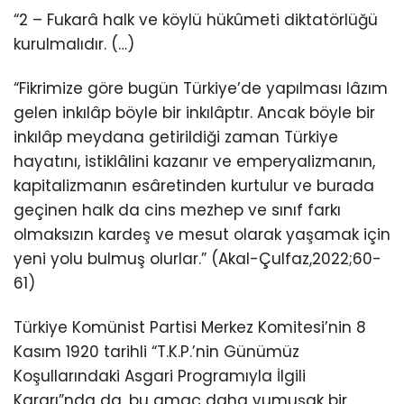
“2 – Fukarâ halk ve köylü hükûmeti diktatörlüğü
kurulmalıdır. (…)
“Fikrimize göre bugün Türkiye’de yapılması lâzım
gelen inkılâp böyle bir inkılâptır. Ancak böyle bir
inkılâp meydana getirildiği zaman Türkiye
hayatını, istiklâlini kazanır ve emperyalizmanın,
kapitalizmanın esâretinden kurtulur ve burada
geçinen halk da cins mezhep ve sınıf farkı
olmaksızın kardeş ve mesut olarak yaşamak için
yeni yolu bulmuş olurlar.” (Akal-Çulfaz,2022;60-
61)
Türkiye Komünist Partisi Merkez Komitesi’nin 8
Kasım 1920 tarihli “T.K.P.’nin Günümüz
Koşullarındaki Asgari Programıyla İlgili
Kararı”nda da, bu amaç daha yumuşak bir