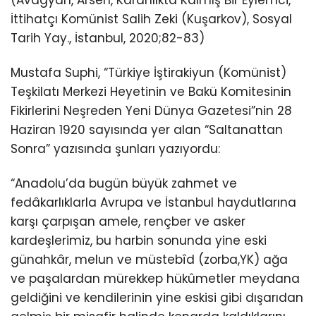
(Avagyan, Arsen, Karanlıkta Kalmış Bir Eylemci,
İttihatçı Komünist Salih Zeki (Kuşarkov), Sosyal
Tarih Yay., İstanbul, 2020;82-83)
Mustafa Suphi, “Türkiye İştirakiyun (Komünist)
Teşkilatı Merkezi Heyetinin ve Bakü Komitesinin
Fikirlerini Neşreden Yeni Dünya Gazetesi”nin 28
Haziran 1920 sayısında yer alan “Saltanattan
Sonra” yazısında şunları yazıyordu:
“Anadolu’da bugün büyük zahmet ve
fedâkarlıklarla Avrupa ve İstanbul haydutlarına
karşı çarpışan amele, rençber ve asker
kardeşlerimiz, bu harbin sonunda yine eski
günahkâr, melun ve müstebîd (zorba,YK) ağa
ve paşalardan mürekkep hükûmetler meydana
geldiğini ve kendilerinin yine eskisi gibi dışarıdan