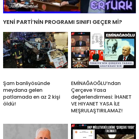
YENİ PARTİ’NİN PROGRAMI SINIFI GEÇER Mİ?
Şam banliyösünde
EMİNAĞAOĞLU’ndan
meydana gelen
Çerçeve Yasa
patlamada en az 2 kişi
değerlendirmesi: İHANET
öldü!
VE HIYANET YASA İLE
MEŞRULAŞTIRILAMAZ!