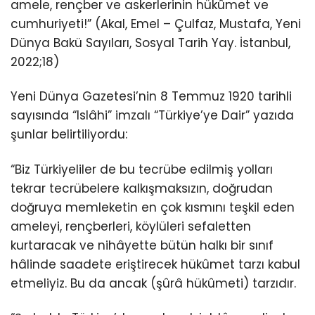
amele, rençber ve askerlerinin hükûmet ve
cumhuriyeti!” (Akal, Emel – Çulfaz, Mustafa, Yeni
Dünya Bakü Sayıları, Sosyal Tarih Yay. İstanbul,
2022;18)
Yeni Dünya Gazetesi’nin 8 Temmuz 1920 tarihli
sayısında “Islâhi” imzalı “Türkiye’ye Dair” yazıda
şunlar belirtiliyordu:
“Biz Türkiyeliler de bu tecrübe edilmiş yolları
tekrar tecrübelere kalkışmaksızın, doğrudan
doğruya memleketin en çok kısmını teşkil eden
ameleyi, rençberleri, köylüleri sefaletten
kurtaracak ve nihâyette bütün halkı bir sınıf
hâlinde saadete eriştirecek hükûmet tarzı kabul
etmeliyiz. Bu da ancak (şûrâ hükûmeti) tarzıdır.