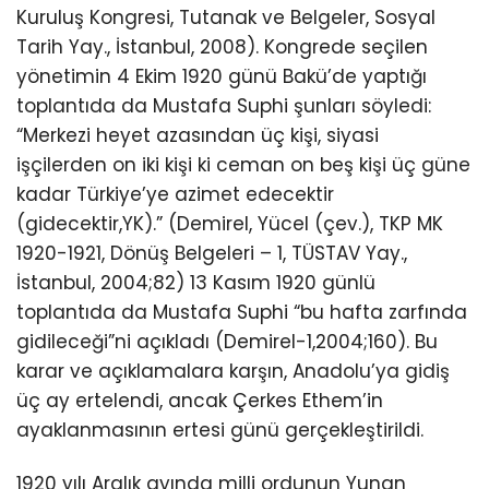
Kuruluş Kongresi, Tutanak ve Belgeler, Sosyal
Tarih Yay., İstanbul, 2008). Kongrede seçilen
yönetimin 4 Ekim 1920 günü Bakü’de yaptığı
toplantıda da Mustafa Suphi şunları söyledi:
“Merkezi heyet azasından üç kişi, siyasi
işçilerden on iki kişi ki ceman on beş kişi üç güne
kadar Türkiye’ye azimet edecektir
(gidecektir,YK).” (Demirel, Yücel (çev.), TKP MK
1920-1921, Dönüş Belgeleri – 1, TÜSTAV Yay.,
İstanbul, 2004;82) 13 Kasım 1920 günlü
toplantıda da Mustafa Suphi “bu hafta zarfında
gidileceği”ni açıkladı (Demirel-1,2004;160). Bu
karar ve açıklamalara karşın, Anadolu’ya gidiş
üç ay ertelendi, ancak Çerkes Ethem’in
ayaklanmasının ertesi günü gerçekleştirildi.
1920 yılı Aralık ayında milli ordunun Yunan