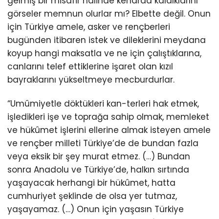
gelmiş bir misafir halinde kenarda kaldıklarını
görseler memnun olurlar mı? Elbette değil. Onun
için Türkiye amele, asker ve rençberleri
bugünden itibaren istek ve dileklerini meydana
koyup hangi maksatla ve ne için çalıştıklarına,
canlarını telef ettiklerine işaret olan kızıl
bayraklarını yükseltmeye mecburdurlar.
“Umûmiyetle döktükleri kan-terleri hak etmek,
işledikleri işe ve toprağa sahip olmak, memleket
ve hükûmet işlerini ellerine almak isteyen amele
ve rençber milleti Türkiye’de de bundan fazla
veya eksik bir şey murat etmez. (…) Bundan
sonra Anadolu ve Türkiye’de, halkın sırtında
yaşayacak herhangi bir hükûmet, hatta
cumhuriyet şeklinde de olsa yer tutmaz,
yaşayamaz. (…) Onun için yaşasın Türkiye