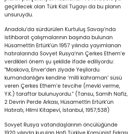
geçirilecek olan Türk Kızıl Tugayı da bu planın
unsuruydu.
Anadolu’da sürdürülen Kurtuluş Savaşı’nda
istihbarat çalışmalarının başında bulunan
Hüsamettin Ertürk’ün 1957 yılında yayımlanan
hatıralarında Sovyet Rusya’nın Çerkes Ethem’e
verdikleri önem şu şekilde ifade ediliyordu:
“Moskova, Enver’den ziyade Yeşilordu
kumandanlığını kendine ‘milli kahraman’ süsü
veren Çerkes Ethem’e tevcihe (mevki verme,
Y.K.) taraftar bulunuyordu.” (Tansu, Samih Nafiz,
2 Devrin Perde Arkası, Hüsamettin Ertürk’ün
Hatıratı, Hilmi Kitapevi, İstanbul, 1957;538)
Sovyet Rusya vatandaşlarının öncülüğünde
1920 yılında kurulan Hafi Türkiye Komünist Fırkası,