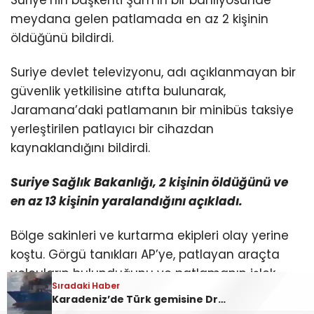
meydana gelen patlamada en az 2 kişinin
öldüğünü bildirdi.
Suriye devlet televizyonu, adı açıklanmayan bir
güvenlik yetkilisine atıfta bulunarak,
Jaramana’daki patlamanın bir minibüs taksiye
yerleştirilen patlayıcı bir cihazdan
kaynaklandığını bildirdi.
Suriye Sağlık Bakanlığı, 2 kişinin öldüğünü ve
en az 13 kişinin yaralandığını açıkladı.
Bölge sakinleri ve kurtarma ekipleri olay yerine
koştu. Görgü tanıkları AP’ye, patlayan araçta
yolcuların bulunduğunu ve patlamanın işlek
Sıradaki Haber
ticaret caddesini sarstığını söyledi.
Karadeniz’de Türk gemisine Dron saldırısı!