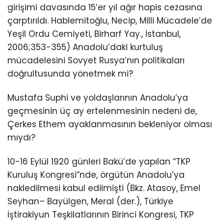
girişimi davasında 15’er yıl ağır hapis cezasına
çarptırıldı. Hablemitoğlu, Necip, Milli Mücadele’de
Yeşil Ordu Cemiyeti, Birharf Yay., İstanbul,
2006;353-355) Anadolu’daki kurtuluş
mücadelesini Sovyet Rusya’nın politikaları
doğrultusunda yönetmek mi?
Mustafa Suphi ve yoldaşlarının Anadolu’ya
geçmesinin üç ay ertelenmesinin nedeni de,
Çerkes Ethem ayaklanmasının bekleniyor olması
mıydı?
10-16 Eylül 1920 günleri Bakü’de yapılan “TKP
Kuruluş Kongresi”nde, örgütün Anadolu’ya
nakledilmesi kabul edilmişti (Bkz. Atasoy, Emel
Seyhan– Bayülgen, Meral (der.), Türkiye
İştirakiyun Teşkilatlarının Birinci Kongresi, TKP