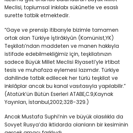
Meclisi, toplumsal inkılabı sükûnetle ve esaslı
surette tatbik etmektedir.
“Gaye ve prensip itibarıyle bizimle tamamen
ortak olan Türkiye İştirâkiyûn (Komünist,YK)
Teşkilatı’ndan maddeten ve manen hakkıyla
istifade edebilmekliğimiz için, teşkilatınızın
sadece Büyük Millet Meclisi Riyaseti’yle irtibat
tesis ve muhafaza eylemesi lazımdır. Türkiye
dahilinde tatbik edilecek her türlü teşkilat ve
inkılâplar ancak bu kanal vasıtasıyla yapılabilir.”
(Atatürk’ün Bütün Eserleri ATABE,C.9,Kaynak
Yayınları, İstanbul,2002;328-329.)
Ancak Mustafa Suphi’nin ve büyük olasılıkla da
Sovyet Rusya’da iktidarda olanların bir kesiminin
gerçek amacı farklıydı.