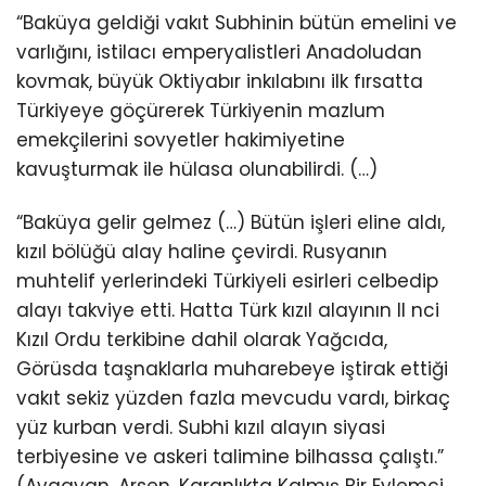
“Baküya geldiği vakıt Subhinin bütün emelini ve
varlığını, istilacı emperyalistleri Anadoludan
kovmak, büyük Oktiyabır inkılabını ilk fırsatta
Türkiyeye göçürerek Türkiyenin mazlum
emekçilerini sovyetler hakimiyetine
kavuşturmak ile hülasa olunabilirdi. (…)
“Baküya gelir gelmez (…) Bütün işleri eline aldı,
kızıl bölüğü alay haline çevirdi. Rusyanın
muhtelif yerlerindeki Türkiyeli esirleri celbedip
alayı takviye etti. Hatta Türk kızıl alayının II nci
Kızıl Ordu terkibine dahil olarak Yağcıda,
Görüsda taşnaklarla muharebeye iştirak ettiği
vakıt sekiz yüzden fazla mevcudu vardı, birkaç
yüz kurban verdi. Subhi kızıl alayın siyasi
terbiyesine ve askeri talimine bilhassa çalıştı.”