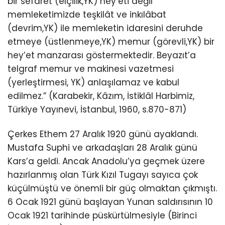
bir sefaret (elçilik,YK) hey’eti değil
memleketimizde teşkilât ve inkılâbat
(devrim,YK) ile memleketin idaresini deruhde
etmeye (üstlenmeye,YK) memur (görevli,YK) bir
hey’et manzarası göstermektedir. Beyazıt’a
telgraf memur ve makinesi vazetmesi
(yerleştirmesi, YK) anlaşılamaz ve kabul
edilmez.” (Karabekir, Kâzım, İstiklâl Harbimiz,
Türkiye Yayınevi, İstanbul, 1960, s.870-871)
Çerkes Ethem 27 Aralık 1920 günü ayaklandı.
Mustafa Suphi ve arkadaşları 28 Aralık günü
Kars’a geldi. Ancak Anadolu’ya geçmek üzere
hazırlanmış olan Türk Kızıl Tugayı sayıca çok
küçülmüştü ve önemli bir güç olmaktan çıkmıştı.
6 Ocak 1921 günü başlayan Yunan saldırısının 10
Ocak 1921 tarihinde püskürtülmesiyle (Birinci