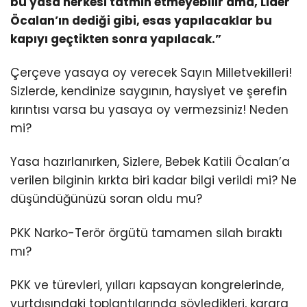
bu yasa herkesi tatmin etmeyebilir ama, Lider
Öcalan’ın dediği gibi, esas yapılacaklar bu
kapıyı geçtikten sonra yapılacak.”
Çerçeve yasaya oy verecek Sayın Milletvekilleri!
Sizlerde, kendinize saygının, haysiyet ve şerefin
kırıntısı varsa bu yasaya oy vermezsiniz! Neden
mi?
Yasa hazırlanırken, Sizlere, Bebek Katili Öcalan’a
verilen bilginin kırkta biri kadar bilgi verildi mi? Ne
düşündüğünüzü soran oldu mu?
PKK Narko-Terör örgütü tamamen silah bıraktı
mı?
PKK ve türevleri, yılları kapsayan kongrelerinde,
yurtdışındaki toplantılarında söyledikleri, karara