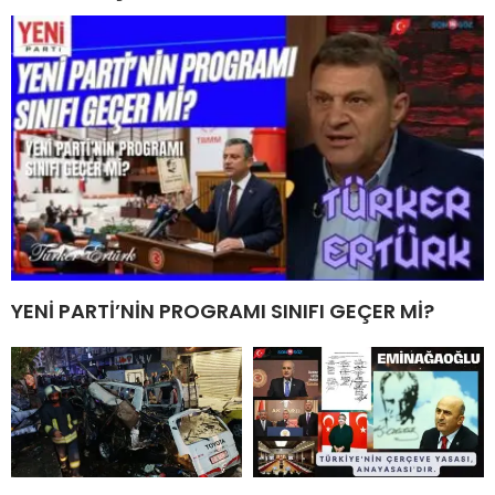
YENİ PARTİ’NİN PROGRAMI SINIFI GEÇER Mİ?