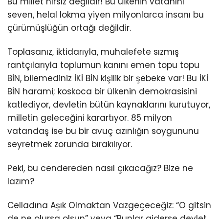
Bu millet hırsız değildir! Bu ülkenin vatanını
seven, helal lokma yiyen milyonlarca insanı bu
çürümüşlüğün ortağı değildir.
Toplasanız, iktidarıyla, muhalefete sızmış
rantçılarıyla toplumun kanını emen topu topu
BİN, bilemediniz İKİ BİN kişilik bir şebeke var! Bu İKİ
BİN harami; koskoca bir ülkenin demokrasisini
katlediyor, devletin bütün kaynaklarını kurutuyor,
milletin geleceğini karartıyor. 85 milyon
vatandaş ise bu bir avuç azınlığın soygununu
seyretmek zorunda bırakılıyor.
Peki, bu cendereden nasıl çıkacağız? Bize ne
lazım?
Celladına Aşık Olmaktan Vazgeçeceğiz: “O gitsin
de ne olursa olsun” veya “Bunlar giderse devlet