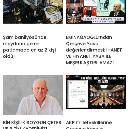
Şam banliyösünde
EMİNAĞAOĞLU’ndan
meydana gelen
Çerçeve Yasa
patlamada en az 2 kişi
değerlendirmesi: İHANET
öldü!
VE HIYANET YASA İLE
MEŞRULAŞTIRILAMAZ!
BİN KİŞİLİK SOYGUN ÇETESİ
AKP milletvekillerine
VE BİZİM KADERİMİZ!
Çerçeve Yasa’yı