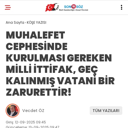
Ana Sayfa
›
KÖŞE YAZISI
MUHALEFET
CEPHESİNDE
KURULMASI GEREKEN
MİLLİ İTTİFAK, GEÇ
KALINMIŞ VATANİ BİR
ZARURETTİR!
Vecdet ÖZ
TÜM YAZILARI
Giriş: 12-09-2025 09:45
Güncelleme: 13-09-2025 09:47