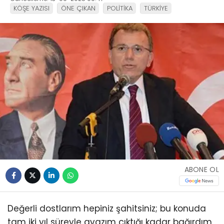
KÖŞE YAZISI
ÖNE ÇIKAN
POLİTİKA
TÜRKİYE
ABONE OL
Değerli dostlarım hepiniz şahitsiniz; bu konuda
tam iki yıl süreyle avazım çıktığı kadar bağırdım