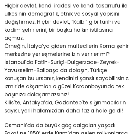
Hiçbir devlet, kendi iradesi ve kendi tasarrufu ile
ülkesinin demografik, etnik ve sosyal yapısını
değiştirmez. Hiçbir devlet, “Kalbi” gibi tarihi ve
kadim şehirlerini, bir başka halkın istilasına
açmaz.
Örneğin, İtalya’ya giden mültecilerin Roma şehir
merkezine yerleşmelerine izin verirler mi?
İstanbul’da Fatih-Suriçi-Dülgerzade-Zeyrek-
Yavuzselim-Balipaşa da dolaşın, Türkçe
konuşan bulursanız, kendinizi şanslı sayabilirsiniz.
İzmir’de akşamları o güzel Kordonboyunda tek
başınıza dolaşamazsınız!
Kilis’te, Antakya’da, Gaziantep’te sığınmacıların
sayısı, yerli halkımızdan daha fazla hale geldi!
Osmanlı’da da büyük göç dalgaları yaşadı.
Fakat ne 1850’lerde Kırım’dan gelen milyonlarca