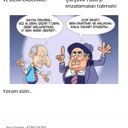
imzalamaları talimatı!
Yorum sizin…
Ana Sayfa
›
KÖŞE YAZISI