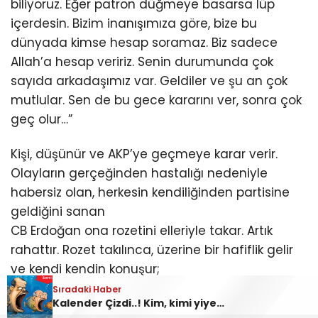
biliyoruz. Eğer patron düğmeye basarsa lüp
içerdesin. Bizim inanışımıza göre, bize bu
dünyada kimse hesap soramaz. Biz sadece
Allah’a hesap veririz. Senin durumunda çok
sayıda arkadaşımız var. Geldiler ve şu an çok
mutlular. Sen de bu gece kararını ver, sonra çok
geç olur…”
Kişi, düşünür ve AKP’ye geçmeye karar verir.
Olayların gerçeğinden hastalığı nedeniyle
habersiz olan, herkesin kendiliğinden partisine
geldiğini sanan
CB Erdoğan ona rozetini elleriyle takar. Artık
rahattır. Rozet takılınca, üzerine bir hafiflik gelir
ve kendi kendin konuşur;
Ulan bu defa tam yırttık, tam yerine gelmişiz.
Sıradaki Haber
Kalender Çizdi..! Kim, kimi yiyecek?..
Burada çalmayanı, yolsuzluk yapmayanı