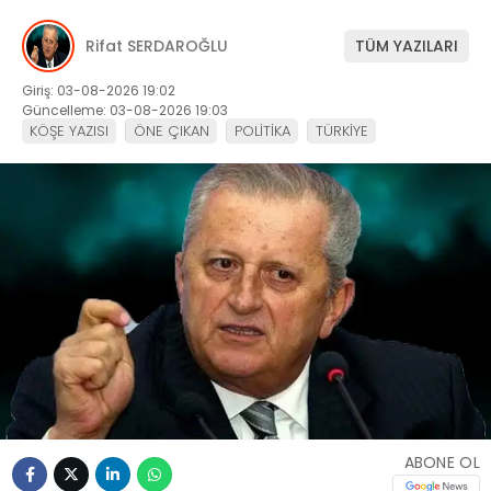
Rifat SERDAROĞLU
TÜM YAZILARI
Giriş: 03-08-2026 19:02
Güncelleme: 03-08-2026 19:03
KÖŞE YAZISI
ÖNE ÇIKAN
POLİTİKA
TÜRKİYE
ABONE OL