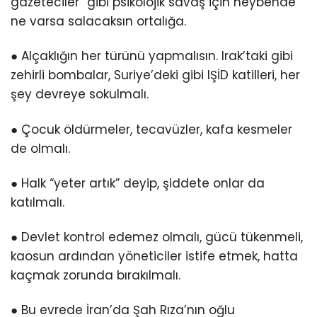
gazeteciler” gibi psikolojik savaş için heybende
ne varsa salacaksın ortalığa.
● Alçaklığın her türünü yapmalısın. Irak’taki gibi
zehirli bombalar, Suriye’deki gibi IŞİD katilleri, her
şey devreye sokulmalı.
● Çocuk öldürmeler, tecavüzler, kafa kesmeler
de olmalı.
● Halk “yeter artık” deyip, şiddete onlar da
katılmalı.
● Devlet kontrol edemez olmalı, gücü tükenmeli,
kaosun ardından yöneticiler istife etmek, hatta
kaçmak zorunda bırakılmalı.
● Bu evrede İran’da Şah Rıza’nın oğlu