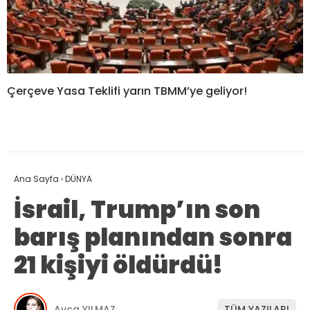
Çerçeve Yasa Teklifi yarın TBMM’ye geliyor!
Ana Sayfa
›
DÜNYA
İsrail, Trump’ın son
barış planından sonra
21 kişiyi öldürdü!
Ayça YILMAZ
TÜM YAZILARI