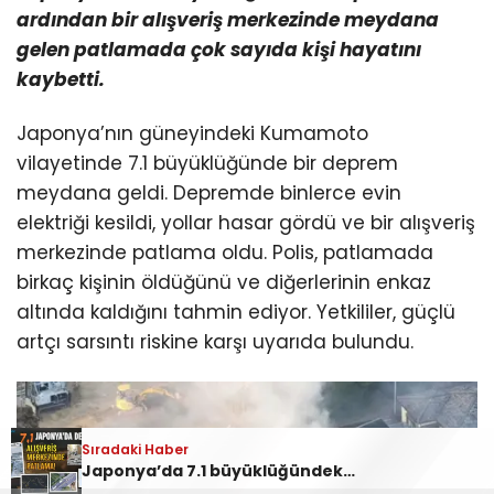
ardından bir alışveriş merkezinde meydana
gelen patlamada çok sayıda kişi hayatını
kaybetti.
Japonya’nın güneyindeki Kumamoto
vilayetinde 7.1 büyüklüğünde bir deprem
meydana geldi. Depremde binlerce evin
elektriği kesildi, yollar hasar gördü ve bir alışveriş
merkezinde patlama oldu. Polis, patlamada
birkaç kişinin öldüğünü ve diğerlerinin enkaz
altında kaldığını tahmin ediyor. Yetkililer, güçlü
artçı sarsıntı riskine karşı uyarıda bulundu.
Sıradaki Haber
Japonya’da 7.1 büyüklüğündeki deprem! Alışveriş merkezindeki patlamada çok sayıda kişi hayatını kaybetti!