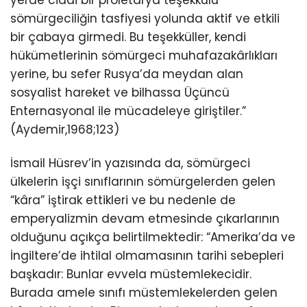
yerde ciddi bir proletarya teşekkülü
sömürgeciliğin tasfiyesi yolunda aktif ve etkili
bir çabaya girmedi. Bu teşekküller, kendi
hükümetlerinin sömürgeci muhafazakârlıkları
yerine, bu sefer Rusya’da meydan alan
sosyalist hareket ve bilhassa Üçüncü
Enternasyonal ile mücadeleye giriştiler.”
(Aydemir,1968;123)
İsmail Hüsrev’in yazısında da, sömürgeci
ülkelerin işçi sınıflarının sömürgelerden gelen
“kâra” iştirak ettikleri ve bu nedenle de
emperyalizmin devam etmesinde çıkarlarının
olduğunu açıkça belirtilmektedir: “Amerika’da ve
İngiltere’de ihtilal olmamasının tarihi sebepleri
başkadır: Bunlar evvela müstemlekecidir.
Burada amele sınıfı müstemlekelerden gelen