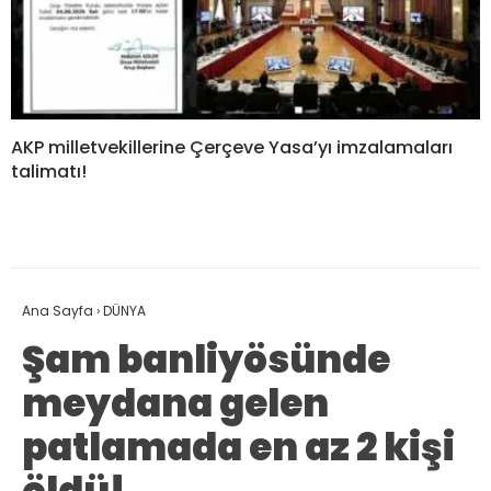
AKP milletvekillerine Çerçeve Yasa’yı imzalamaları
talimatı!
Ana Sayfa
›
DÜNYA
Şam banliyösünde
meydana gelen
patlamada en az 2 kişi