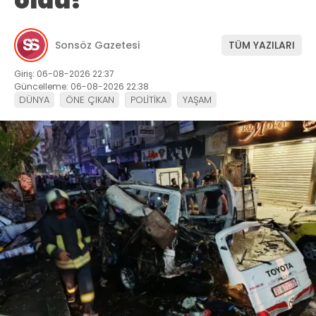
öldü!
Sonsöz Gazetesi
TÜM YAZILARI
Giriş: 06-08-2026 22:37
Güncelleme: 06-08-2026 22:38
DÜNYA
ÖNE ÇIKAN
POLİTİKA
YAŞAM