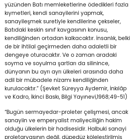
yüzünden Batı memleketlerine ödedikleri fazla
kıymetleri, kendi sanayilerini yapmak,
sanayileşmek suretiyle kendilerine çekseler,
Batıdaki keskin sınıf kavgasının konusu,
kendiliğinden ortadan kalkacaktır. İnsanlık, belki
de bir ihtilal geçirmeden daha adaletli bir
dengeye oturacaktır. Ve o zaman aradaki
soyma ve soyulma şartları da silinince,
dünyanın bu ayrı ayrı ülkeleri arasında daha
adil bir mübadele nizamı kendiliğinden
kurulacaktır.” (Şevket Süreyya Aydemir, İnkılâp
ve Kadro, İkinci Baskı, Bilgi Yayınevi,1968;49-51)
“Bugün sermayedar-proleter çelişmesi, ancak
sanayiin ve emperyalist maliyeciliğin hakim
olduğu ülkelerin bir hadisesidir. Halbuki sanayi
proletaryasının değil, düpedüz köleleştirilmiş