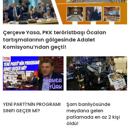
Çerçeve Yasa, PKK teröristbaşı Öcalan
tartışmalarının gölgesinde Adalet
Komisyonu’ndan geçti!
YENİ PARTİ’NİN PROGRAMI
Şam banliyösünde
SINIFI GEÇER Mİ?
meydana gelen
patlamada en az 2 kişi
öldü!