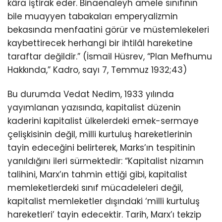
kâra iştirak eder. Binaenaleyh amele sınıfının
bile muayyen tabakaları emperyalizmin
bekasında menfaatini görür ve müstemlekeleri
kaybettirecek herhangi bir ihtilâl hareketine
taraftar değildir.” (İsmail Hüsrev, “Plan Mefhumu
Hakkında,” Kadro, sayı 7, Temmuz 1932;43)
Bu durumda Vedat Nedim, 1933 yılında
yayımlanan yazısında, kapitalist düzenin
kaderini kapitalist ülkelerdeki emek-sermaye
çelişkisinin değil, milli kurtuluş hareketlerinin
tayin edeceğini belirterek, Marks’ın tespitinin
yanıldığını ileri sürmektedir: “Kapitalist nizamın
talihini, Marx’ın tahmin ettiği gibi, kapitalist
memleketlerdeki sınıf mücadeleleri değil,
kapitalist memleketler dışındaki ‘milli kurtuluş
hareketleri’ tayin edecektir. Tarih, Marx’ı tekzip