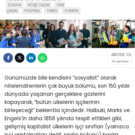
DÜNYA
KÖŞE YAZISI
ÖNE
ÇIKAN
POLİTİKA
TARİH
TÜRKİYE
ABONE OL
Günümüzde bile kendisini “sosyalist” olarak
nitelendirenlerin çok büyük bölümü, son 150 yıldır
dünyada yaşanan gerçeklere gözlerini
kapayarak, “bütün ülkelerin işçilerinin
birleşeceği” beklentisi içindedir. Halbuki, Marks ve
Engels’in daha 1858 yılında tespit ettikleri gibi,
gelişmiş kapitalist ülkelerin işçi sınıfları (yalnızca
işçi aristokratları değil, sınıfın bütünü) başka