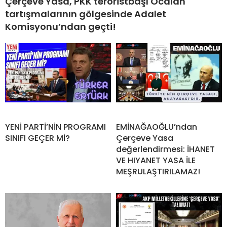
Çerçeve Yasa, PKK teröristbaşı Öcalan
tartışmalarının gölgesinde Adalet
Komisyonu’ndan geçti!
YENİ PARTİ’NİN PROGRAMI
EMİNAĞAOĞLU’ndan
SINIFI GEÇER Mİ?
Çerçeve Yasa
değerlendirmesi: İHANET
VE HIYANET YASA İLE
MEŞRULAŞTIRILAMAZ!