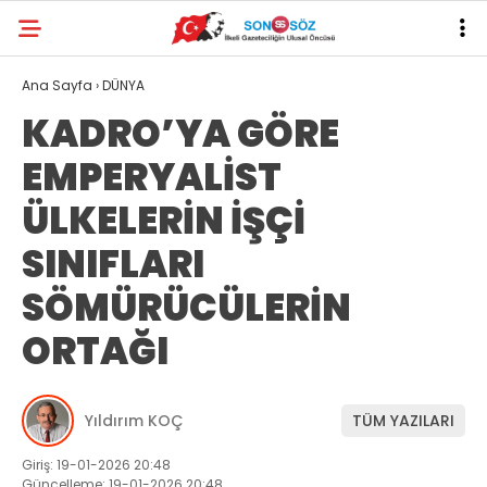
Ana Sayfa
›
DÜNYA
KADRO’YA GÖRE
EMPERYALİST
ÜLKELERİN İŞÇİ
SINIFLARI
SÖMÜRÜCÜLERİN
ORTAĞI
Yıldırım KOÇ
TÜM YAZILARI
Giriş: 19-01-2026 20:48
Güncelleme: 19-01-2026 20:48