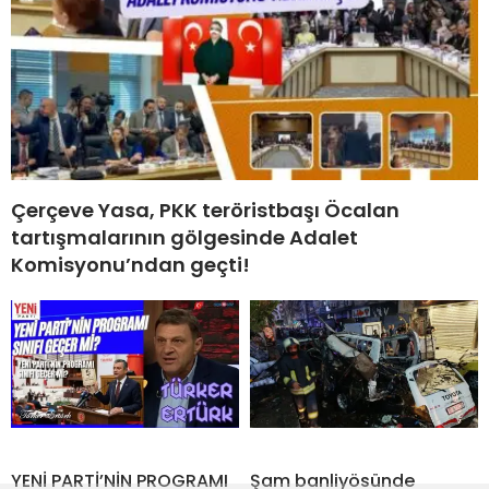
Çerçeve Yasa, PKK teröristbaşı Öcalan
tartışmalarının gölgesinde Adalet
Komisyonu’ndan geçti!
YENİ PARTİ’NİN PROGRAMI
Şam banliyösünde