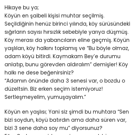
Hikaye bu ya;
Köyün en şaibeli kişisi muhtar seçilmiş.
Seçildiğinin henüz birinci yılında, köy sürüsündeki
sığırların sayısı hırsızlık sebebiyle yarıya düşmüş.
Köy merası da yabancıların eline geçmiş. Köyün
yaşlıları, köy halkını toplamış ve “Bu böyle olmaz,
adam köyü bitirdi. Kaymakam Bey’e durumu
anlatıp, bunu görevden aldıralım” demişler! Köy
halkı ne dese beğenirsiniz?
“Adamın önünde daha 3 senesi var, o bozdu o
düzeltsin. Biz erken seçim istemiyoruz!
Sertleşmeyelim, yumuşayalım.”
Köyün en yaşlısı; Yani siz şimdi bu muhtara “Sen
bizi soydun, köyü batırdın ama daha süren var,
bizi 3 sene daha soy mu” diyorsunuz?