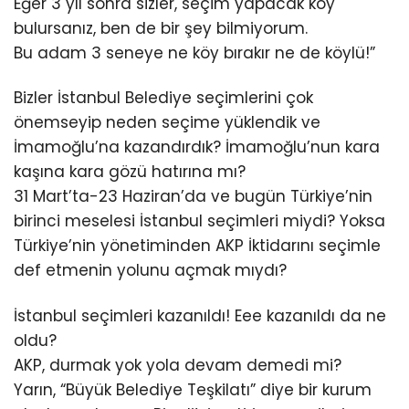
Eğer 3 yıl sonra sizler, seçim yapacak köy
bulursanız, ben de bir şey bilmiyorum.
Bu adam 3 seneye ne köy bırakır ne de köylü!”
Bizler İstanbul Belediye seçimlerini çok
önemseyip neden seçime yüklendik ve
İmamoğlu’na kazandırdık? İmamoğlu’nun kara
kaşına kara gözü hatırına mı?
31 Mart’ta-23 Haziran’da ve bugün Türkiye’nin
birinci meselesi İstanbul seçimleri miydi? Yoksa
Türkiye’nin yönetiminden AKP İktidarını seçimle
def etmenin yolunu açmak mıydı?
İstanbul seçimleri kazanıldı! Eee kazanıldı da ne
oldu?
AKP, durmak yok yola devam demedi mi?
Yarın, “Büyük Belediye Teşkilatı” diye bir kurum