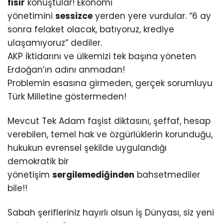
fısır
konuştular! Ekonomi
yönetimini
sessizce
yerden yere vurdular. “6 ay
sonra felaket olacak, batıyoruz, krediye
ulaşamıyoruz” dediler.
AKP İktidarını ve ülkemizi tek başına yöneten
Erdoğan’ın adını anmadan!
Problemin esasına girmeden, gerçek sorumluyu
Türk Milletine göstermeden!
Mevcut Tek Adam faşist diktasını, şeffaf, hesap
verebilen, temel hak ve özgürlüklerin korunduğu,
hukukun evrensel şekilde uygulandığı
demokratik bir
yönetişim
sergilemediğinden
bahsetmediler
bile!!
Sabah şerifleriniz hayırlı olsun İş Dünyası, siz yeni