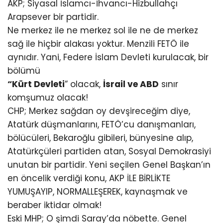
AKP; Siyasal İslamcı-İhvancı-Hizbullahçı
Arapsever bir partidir.
Ne merkez ile ne merkez sol ile ne de merkez
sağ ile hiçbir alakası yoktur. Menzili FETÖ ile
aynıdır. Yani, Federe İslam Devleti kurulacak, bir
bölümü
“Kürt Devleti
” olacak,
İsrail ve ABD
sınır
komşumuz olacak!
CHP; Merkez sağdan oy devşireceğim diye,
Atatürk düşmanlarını, FETÖ’cu danışmanları,
bölücüleri, Bekaroğlu gibileri, bünyesine alıp,
Atatürkçüleri partiden atan, Sosyal Demokrasiyi
unutan bir partidir. Yeni seçilen Genel Başkan’ın
en öncelik verdiği konu, AKP İLE BİRLİKTE
YUMUŞAYIP, NORMALLEŞEREK, kaynaşmak ve
beraber iktidar olmak!
Eski MHP; O şimdi Saray’da nöbette. Genel