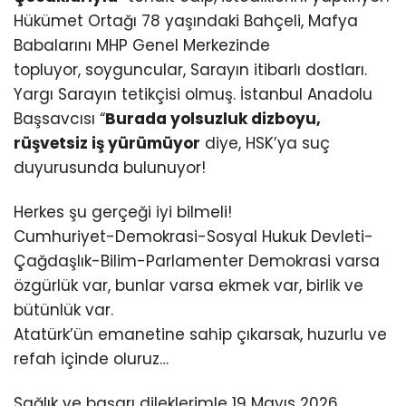
Hükümet Ortağı 78 yaşındaki Bahçeli, Mafya
Babalarını MHP Genel Merkezinde
topluyor, soyguncular, Sarayın itibarlı dostları.
Yargı Sarayın tetikçisi olmuş. İstanbul Anadolu
Başsavcısı “
Burada yolsuzluk dizboyu,
rüşvetsiz iş yürümüyor
diye, HSK’ya suç
duyurusunda bulunuyor!
Herkes şu gerçeği iyi bilmeli!
Cumhuriyet-Demokrasi-Sosyal Hukuk Devleti-
Çağdaşlık-Bilim-Parlamenter Demokrasi varsa
özgürlük var, bunlar varsa ekmek var, birlik ve
bütünlük var.
Atatürk’ün emanetine sahip çıkarsak, huzurlu ve
refah içinde oluruz…
Sağlık ve başarı dileklerimle 19 Mayıs 2026