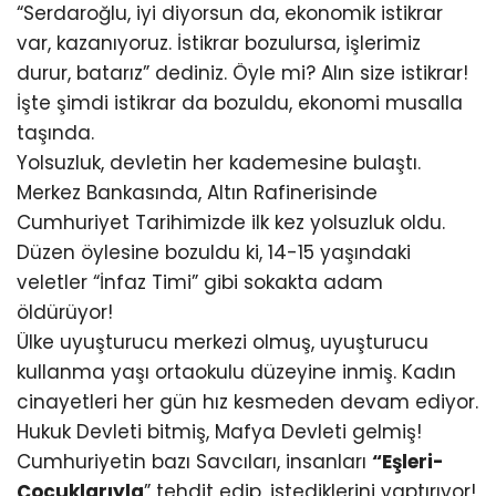
“Serdaroğlu, iyi diyorsun da, ekonomik istikrar
var, kazanıyoruz. İstikrar bozulursa, işlerimiz
durur, batarız” dediniz. Öyle mi? Alın size istikrar!
İşte şimdi istikrar da bozuldu, ekonomi musalla
taşında.
Yolsuzluk, devletin her kademesine bulaştı.
Merkez Bankasında, Altın Rafinerisinde
Cumhuriyet Tarihimizde ilk kez yolsuzluk oldu.
Düzen öylesine bozuldu ki, 14-15 yaşındaki
veletler “İnfaz Timi” gibi sokakta adam
öldürüyor!
Ülke uyuşturucu merkezi olmuş, uyuşturucu
kullanma yaşı ortaokulu düzeyine inmiş. Kadın
cinayetleri her gün hız kesmeden devam ediyor.
Hukuk Devleti bitmiş, Mafya Devleti gelmiş!
Cumhuriyetin bazı Savcıları, insanları
“Eşleri-
Çocuklarıyla
” tehdit edip, istediklerini yaptırıyor!