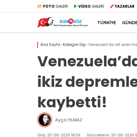
FOTO
GALERİ
VİDEO
GALERİ
YAZARLAR
TÜRKİYE
GÜND
Ana Sayfa
›
Kategori Dışı
›
Venezuela’da art arda mey
Venezuela’da
ikiz depremle
kaybetti!
Ayça YILMAZ
Giriş: 25-06-2026 18:59
Güncelleme: 25-06-2026 1