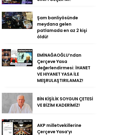
Şam banliyösünde
meydana gelen
patlamada en az 2 kişi
öldü!
EMİNAĞAOĞLU’ndan
Çerçeve Yasa
değerlendirmesi: İHANET
VE HIYANET YASA İLE
MEŞRULAŞTIRILAMAZ!
BİN KİŞİLİK SOYGUN ÇETESİ
VE BİZİM KADERİMİZ!
AKP milletvekillerine
Çerçeve Yasa’yı