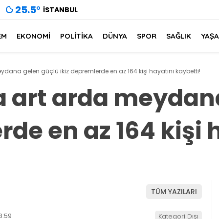
25.5
°
İSTANBUL
EM
EKONOMİ
POLİTİKA
DÜNYA
SPOR
SAĞLIK
YAŞ
dana gelen güçlü ikiz depremlerde en az 164 kişi hayatını kaybetti!
 art arda meydan
rde en az 164 kişi 
TÜM YAZILARI
8:59
Kategori Dışı