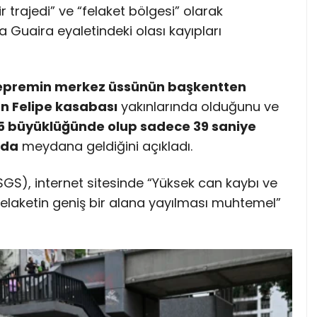
ir trajedi” ve “felaket bölgesi” olarak
a Guaira eyaletindeki olası kayıpları
depremin merkez üssünün başkentten
an Felipe kasabası
yakınlarında olduğunu ve
,5 büyüklüğünde olup sadece 39 saniye
nda
meydana geldiğini açıkladı.
GS), internet sitesinde “Yüksek can kaybı ve
 felaketin geniş bir alana yayılması muhtemel”