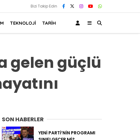
Bizi Takip Edin
AM
TEKNOLOJİ
TARİH
a gelen güçlü
hayatını
SON HABERLER
YENİ PARTİ’NİN PROGRAMI
SINIFI GEÇER Mİ?