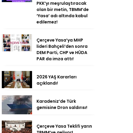
PKK’yı meşrulaştıracak
olan bir metin, TBMM’de
‘Yasa’ adı altında kabul
edilemez!
Çerçeve Yasa’ya MHP
lideri Bahçeli’den sonra
DEM Parti, CHP ve HÜDA
PAR da imza attı!
2026 YAŞ Kararları
açıklandı!
Karadeniz’de Türk
gemisine Dron saldırısı!
Çerçeve Yasa Teklifi yarın
TBMM’ye geliyor!