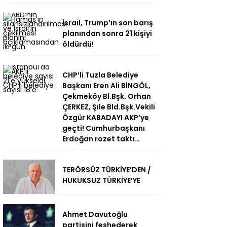
İsrail, Trump’ın son barış
planından sonra 21 kişiyi
öldürdü!
CHP’li Tuzla Belediye
Başkanı Eren Ali BİNGÖL,
Çekmeköy Bl.Bşk. Orhan
ÇERKEZ, Şile Bld.Bşk.Vekili
Özgür KABADAYI AKP’ye
geçti! Cumhurbaşkanı
Erdoğan rozet taktı…
TERÖRSÜZ TÜRKİYE’DEN /
HUKUKSUZ TÜRKİYE’YE
Ahmet Davutoğlu
partisini feshederek