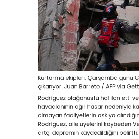
Kurtarma ekipleri, Çarşamba günü Ca
çıkarıyor.
Juan Barreto / AFP via Get
Rodríguez olağanüstü hal ilan etti v
havaalanının ağır hasar nedeniyle kap
olmayan faaliyetlerin askıya alındığın
Rodríguez, aile üyelerini kaybeden Vene
artçı depremin kaydedildiğini belirtt