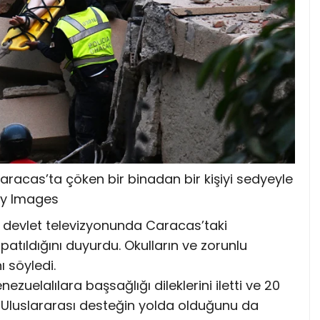
racas’ta çöken bir binadan bir kişiyi sedyeyle
ty Images
e devlet televizyonunda Caracas’taki
atıldığını duyurdu. Okulların ve zorunlu
ı söyledi.
zuelalılara başsağlığı dileklerini iletti ve 20
i. Uluslararası desteğin yolda olduğunu da