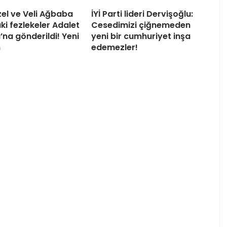
el ve Veli Ağbaba
İYİ Parti lideri Dervişoğlu:
ki fezlekeler Adalet
Cesedimizi çiğnemeden
’na gönderildi! Yeni
yeni bir cumhuriyet inşa
n
edemezler!