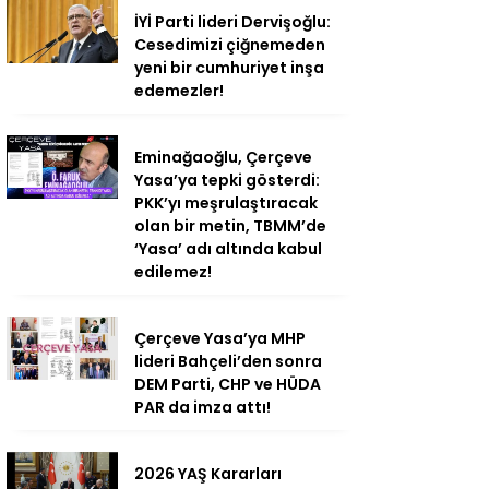
İYİ Parti lideri Dervişoğlu:
Cesedimizi çiğnemeden
yeni bir cumhuriyet inşa
edemezler!
Eminağaoğlu, Çerçeve
Yasa’ya tepki gösterdi:
PKK’yı meşrulaştıracak
olan bir metin, TBMM’de
‘Yasa’ adı altında kabul
edilemez!
Çerçeve Yasa’ya MHP
lideri Bahçeli’den sonra
DEM Parti, CHP ve HÜDA
PAR da imza attı!
2026 YAŞ Kararları