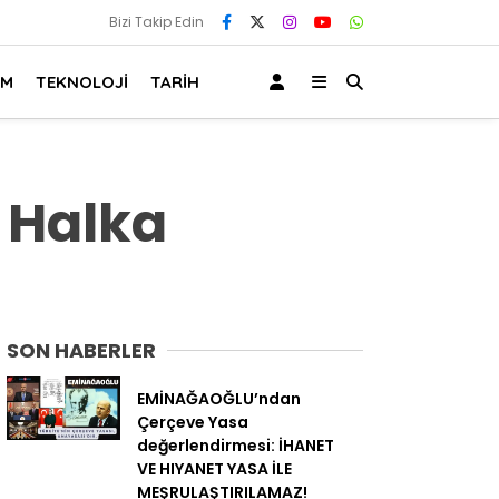
Bizi Takip Edin
AM
TEKNOLOJİ
TARİH
, Halka
SON HABERLER
EMİNAĞAOĞLU’ndan
Çerçeve Yasa
değerlendirmesi: İHANET
VE HIYANET YASA İLE
MEŞRULAŞTIRILAMAZ!