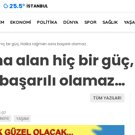
25.5
°
İSTANBUL
EM
EKONOMİ
POLİTİKA
DÜNYA
SPOR
SAĞLIK
YAŞ
 hiç bir güç, Halka rağmen asla başarılı olamaz…
na alan hiç bir güç
başarılı olamaz…
TÜM YAZILARI
:07
RKİYE
YAŞAM