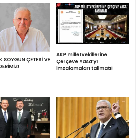
AKP milletvekillerine
LİK SOYGUN ÇETESİ VE
Çerçeve Yasa’yı
DERİMİZ!
imzalamaları talimatı!