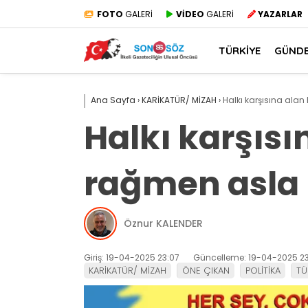
FOTO
GALERİ
VİDEO
GALERİ
YAZARLAR
TÜRKİYE
GÜND
Ana Sayfa
›
KARİKATÜR/ MİZAH
›
Halkı karşısına alan
Halkı karşısı
rağmen asla 
Öznur KALENDER
Giriş: 19-04-2025 23:07
Güncelleme: 19-04-2025 23
KARİKATÜR/ MİZAH
ÖNE ÇIKAN
POLİTİKA
TÜ