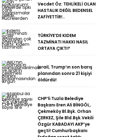
Vecdet Öz: TEHLİKELİ OLAN
HASTALIK DEĞİL BEDENSEL
ZAFİYETTİR!..
TÜRKİYE’DE KIDEM
TAZMİNATI HAKKI NASIL
ORTAYA ÇIKTI?
İsrail, Trump’ın son barış
planından sonra 21 kişiyi
öldürdü!
CHP’li Tuzla Belediye
Başkanı Eren Ali BİNGÖL,
Çekmeköy Bl.Bşk. Orhan
ÇERKEZ, Şile Bld.Bşk.Vekili
Özgür KABADAYI AKP’ye
geçti! Cumhurbaşkanı
Erdoğan rozet taktı…