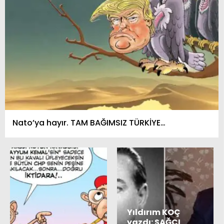
Nato’ya hayır. TAM BAĞIMSIZ TÜRKİYE…
Yıldırım KOÇ
yazdı: SAĞCI