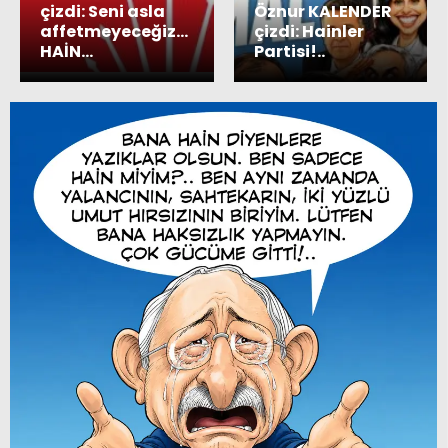
çizdi: Seni asla
Öznur KALENDER
affetmeyeceğiz…
çizdi: Hainler
HAİN…
Partisi!..