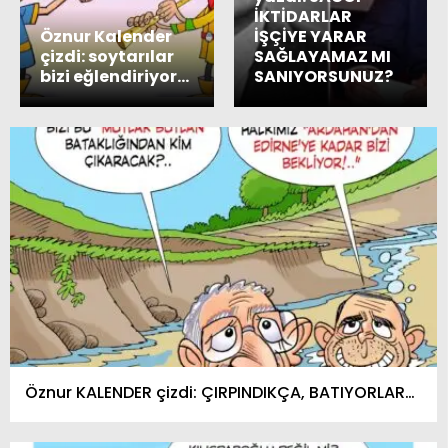
İKTİDARLAR
Öznur Kalender
İŞÇİYE YARAR
çizdi: soytarılar
SAĞLAYAMAZ MI
bizi eğlendiriyor…
SANIYORSUNUZ?
Öznur KALENDER çizdi: ÇIRPINDIKÇA, BATIYORLAR…