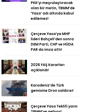
PKK’yı meşrulaştıracak
olan bir metin, TBMM’de
‘Yasa’ adı altında kabul
edilemez!
Çerçeve Yasa’ya MHP
lideri Bahçeli’den sonra
DEM Parti, CHP ve HÜDA
PAR da imza attı!
2026 YAŞ Kararları
açıklandı!
Karadeniz’de Türk
gemisine Dron saldırısı!
Çerçeve Yasa Teklifi yarın
TBMM’ye geliyor!