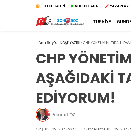
FOTO
GALERİ
VİDEO
GALERİ
YAZARLAR
TÜRKİYE
GÜND
Ana Sayfa
›
KÖŞE YAZISI
›
CHP YÖNETİMİNİ İTİDALLİ D
CHP YÖNETİM
AŞAĞIDAKİ T
EDİYORUM!
Vecdet ÖZ
Giriş: 08-09-2025 23:55
Güncelleme: 08-09-2025 