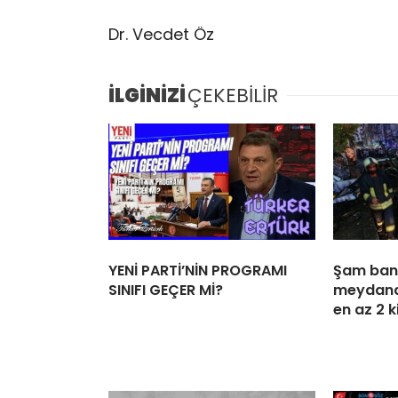
Dr. Vecdet Öz
İLGİNİZİ
ÇEKEBİLİR
YENİ PARTİ’NİN PROGRAMI
Şam ban
SINIFI GEÇER Mİ?
meydana
en az 2 k