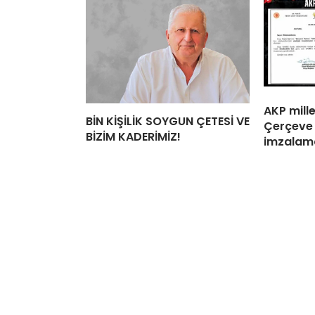
AKP mille
BİN KİŞİLİK SOYGUN ÇETESİ VE
Çerçeve 
BİZİM KADERİMİZ!
imzalama