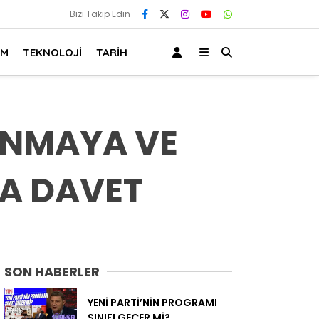
Bizi Takip Edin
AM
TEKNOLOJİ
TARİH
RANMAYA VE
YA DAVET
SON HABERLER
YENİ PARTİ’NİN PROGRAMI
SINIFI GEÇER Mİ?