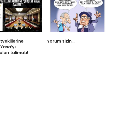
tvekillerine
Yorum sizin…
Yasa’yı
ları talimatı!