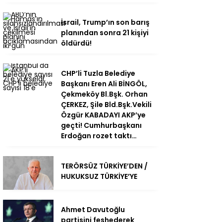
İsrail, Trump’ın son barış
planından sonra 21 kişiyi
öldürdü!
CHP’li Tuzla Belediye
Başkanı Eren Ali BİNGÖL,
Çekmeköy Bl.Bşk. Orhan
ÇERKEZ, Şile Bld.Bşk.Vekili
Özgür KABADAYI AKP’ye
geçti! Cumhurbaşkanı
Erdoğan rozet taktı…
TERÖRSÜZ TÜRKİYE’DEN /
HUKUKSUZ TÜRKİYE’YE
Ahmet Davutoğlu
partisini feshederek