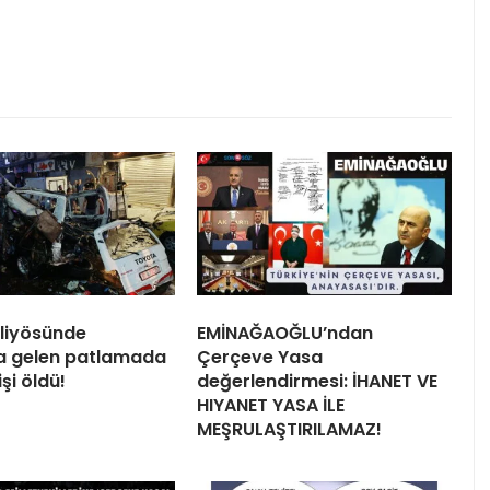
liyösünde
EMİNAĞAOĞLU’ndan
 gelen patlamada
Çerçeve Yasa
işi öldü!
değerlendirmesi: İHANET VE
HIYANET YASA İLE
MEŞRULAŞTIRILAMAZ!