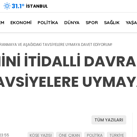
31.1
°
İSTANBUL
EM
EKONOMİ
POLİTİKA
DÜNYA
SPOR
SAĞLIK
YAŞ
AVRANMAYA VE AŞAĞIDAKİ TAVSİYELERE UYMAYA DAVET EDİYORUM!
İNİ İTİDALLİ DAV
AVSİYELERE UYMA
TÜM YAZILARI
23:55
KÖŞE YAZISI
ÖNE ÇIKAN
POLİTİKA
TÜRKİYE