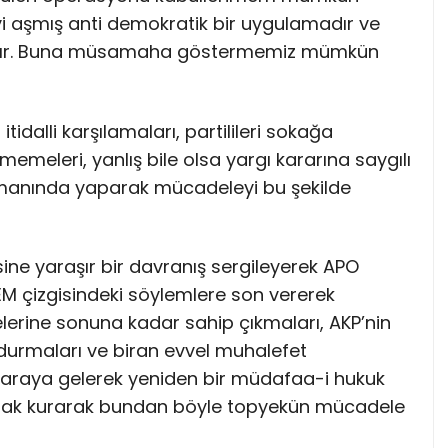
yi aşmış anti demokratik bir uygulamadır ve
aktır. Buna müsamaha göstermemiz mümkün
idalli karşılamaları, partilileri sokağa
emeleri, yanlış bile olsa yargı kararına saygılı
 zamanında yaparak mücadeleyi bu şekilde
ine yaraşır bir davranış sergileyerek APO
M çizgisindeki söylemlere son vererek
lerine sonuna kadar sahip çıkmaları, AKP’nin
 durmaları ve biran evvel muhalefet
r araya gelerek yeniden bir müdafaa-i hukuk
r ittifak kurarak bundan böyle topyekün mücadele