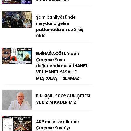
Şam banliyösünde
meydana gelen
patlamada en az 2 kişi
öldü!
EMİNAĞAOĞLU’ndan
Çerçeve Yasa
değerlendirmesi: İHANET
VE HIYANET YASA İLE
MEŞRULAŞTIRILAMAZ!
BİN KİŞİLİK SOYGUN ÇETESİ
VE BİZİM KADERİMİZ!
AKP milletvekillerine
Çerçeve Yasa’yı