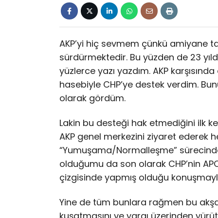
AKP’yi hiç sevmem çünkü amiyane tabi
sürdürmektedir. Bu yüzden de 23 yıl
yüzlerce yazı yazdım. AKP karşısınd
hasebiyle CHP’ye destek verdim. Bunu
olarak gördüm.
Lakin bu desteği hak etmediğini ilk 
AKP genel merkezini ziyaret ederek hep
“Yumuşama/Normalleşme” sürecinde 
olduğumu da son olarak CHP’nin APO
çizgisinde yapmış olduğu konuşmayl
Yine de tüm bunlara rağmen bu akşam
kuşatmasını ve yargı üzerinden yü