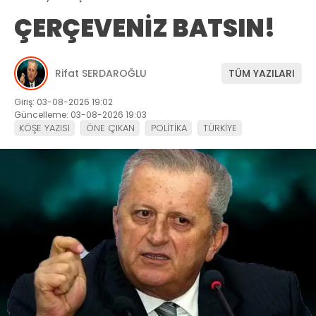
ÇERÇEVENİZ BATSIN!
Rifat SERDAROĞLU
TÜM YAZILARI
Giriş: 03-08-2026 19:02
Güncelleme: 03-08-2026 19:03
KÖŞE YAZISI
ÖNE ÇIKAN
POLİTİKA
TÜRKİYE