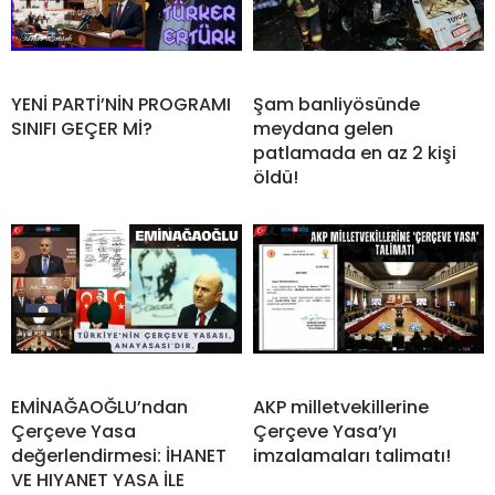
YENİ PARTİ’NİN PROGRAMI
Şam banliyösünde
SINIFI GEÇER Mİ?
meydana gelen
patlamada en az 2 kişi
öldü!
EMİNAĞAOĞLU’ndan
AKP milletvekillerine
Çerçeve Yasa
Çerçeve Yasa’yı
değerlendirmesi: İHANET
imzalamaları talimatı!
VE HIYANET YASA İLE