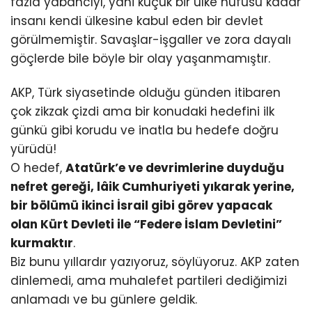
fazla yabancıyı, yani küçük bir ülke nüfusu kadar
insanı kendi ülkesine kabul eden bir devlet
görülmemiştir. Savaşlar-işgaller ve zora dayalı
göçlerde bile böyle bir olay yaşanmamıştır.
AKP, Türk siyasetinde olduğu günden itibaren
çok zikzak çizdi ama bir konudaki hedefini ilk
günkü gibi korudu ve inatla bu hedefe doğru
yürüdü!
O hedef,
Atatürk’e ve devrimlerine duyduğu
nefret gereği, lâik Cumhuriyeti yıkarak yerine,
bir bölümü ikinci İsrail gibi görev yapacak
olan Kürt Devleti ile “Federe İslam Devletini”
kurmaktır
.
Biz bunu yıllardır yazıyoruz, söylüyoruz. AKP zaten
dinlemedi, ama muhalefet partileri dediğimizi
anlamadı ve bu günlere geldik.