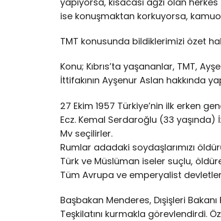
yapıyorsa, kısacası ağzı olan herkes b
ise konuşmaktan korkuyorsa, kamuoy
TMT konusunda bildiklerimizi özet ha
Konu; Kıbrıs’ta yaşananlar, TMT, Ayş
İttifakının Ayşenur Aslan hakkında ya
27 Ekim 1957 Türkiye’nin ilk erken gen
Ecz. Kemal Serdaroğlu (33 yaşında) 
Mv seçilirler.
Rumlar adadaki soydaşlarımızı öldürü
Türk ve Müslüman iseler suçlu, öldür
Tüm Avrupa ve emperyalist devletler
Başbakan Menderes, Dışişleri Bakanı 
Teşkilatını kurmakla görevlendirdi. 