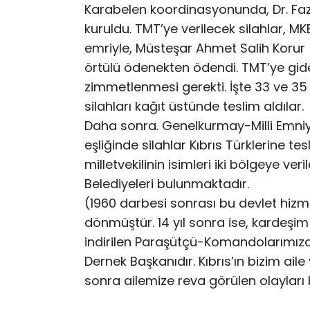
Karabelen koordinasyonunda, Dr. Faz
kuruldu. TMT’ye verilecek silahlar, 
emriyle, Müsteşar Ahmet Salih Korur
örtülü ödenekten ödendi. TMT’ye gidece
zimmetlenmesi gerekti. İşte 33 ve 35 
silahları kağıt üstünde teslim aldılar.
Daha sonra. Genelkurmay-Milli Emniyet
eşliğinde silahlar Kıbrıs Türklerine tes
milletvekilinin isimleri iki bölgeye ve
Belediyeleri bulunmaktadır.
(1960 darbesi sonrası bu devlet hizme
dönmüştür. 14 yıl sonra ise, kardeşim 
indirilen Paraşütçü-Komandolarımızda
Dernek Başkanıdır. Kıbrıs’ın bizim ail
sonra ailemize reva görülen olayları b