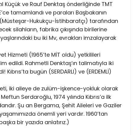
ıl Küçük ve Rauf Denktaş önderliğinde TMT
MKE’ce tamamlandı ve paraları Başbakanın
 (Müsteşar-Hukukçu-İstihbaratçı) tarafından
k silahların, fabrika çıkışında birilerine
yaşlarındaki bu iki Mv, evrakları imzalayarak
 Hizmeti (1965’te MİT oldu) yetkilileri
lim edildi. Rahmetli Denktaş’ın talimatıyla iki
rildi! Kıbrıs’ta bugün (SERDARLI) ve (ERDEMLİ)
ti, iki aileye de zulüm-işkence-yokluk olarak
Meftun Serdaroğlu, 1974 yılında Kıbrıs’a ilk
ndır. Şu an Bergama, Şehit Aileleri ve Gaziler
e yaşamımızda önemli yeri vardır. 1960’tan
aşka bir yazıda anlatırız.)