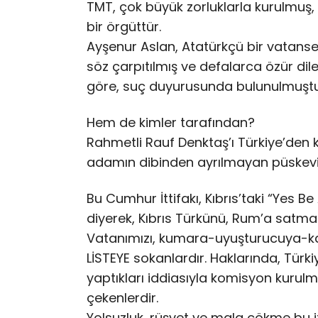
TMT, çok büyük zorluklarla kurulmuş
bir örgüttür.
Ayşenur Aslan, Atatürkçü bir vatanseve
söz çarpıtılmış ve defalarca özür d
göre, suç duyurusunda bulunulmuştu
Hem de kimler tarafından?
Rahmetli Rauf Denktaş’ı Türkiye’den k
adamın dibinden ayrılmayan püskevitç
Bu Cumhur İttifakı, Kıbrıs’taki “Yes B
diyerek, Kıbrıs Türkünü, Rum’a satma
Vatanımızı, kumara-uyuşturucuya-kara
LİSTEYE sokanlardır. Haklarında, Türki
yaptıkları iddiasıyla komisyon kurulm
çekenlerdir.
Yolsuzluk, rüşvet ve mala çökme bu it