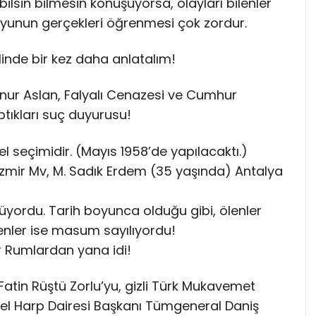
ilsin bilmesin konuşuyorsa, olayları bilenler
unun gerçekleri öğrenmesi çok zordur.
linde bir kez daha anlatalım!
enur Aslan, Falyalı Cenazesi ve Cumhur
ptıkları suç duyurusu!
el seçimidir. (Mayıs 1958’de yapılacaktı.)
İzmir Mv, M. Sadık Erdem (35 yaşında) Antalya
yordu. Tarih boyunca olduğu gibi, ölenler
enler ise masum sayılıyordu!
 Rumlardan yana idi!
Fatin Rüştü Zorlu’yu, gizli Türk Mukavemet
Özel Harp Dairesi Başkanı Tümgeneral Daniş