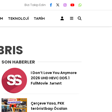
Bizi Takip Edin
AM
TEKNOLOJİ
TARİH
BRIS
SON HABERLER
I Don’t Love You Anymore
2026 UHD HEVC DD5.1
FullMov𝗂e .t𝐨rr𝐞nt
Çerçeve Yasa, PKK
teröristbaşı Öcalan