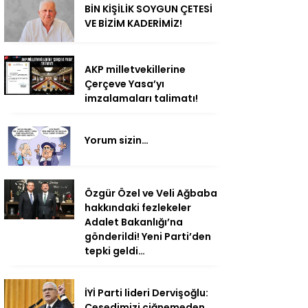
BİN KİŞİLİK SOYGUN ÇETESİ
VE BİZİM KADERİMİZ!
AKP milletvekillerine
Çerçeve Yasa’yı
imzalamaları talimatı!
Yorum sizin…
Özgür Özel ve Veli Ağbaba
hakkındaki fezlekeler
Adalet Bakanlığı’na
gönderildi! Yeni Parti’den
tepki geldi…
İYİ Parti lideri Dervişoğlu:
Cesedimizi çiğnemeden