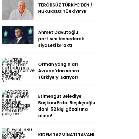
TERÖRSÜZ TÜRKİYE’DEN /
HUKUKSUZ TÜRKİYE’YE
Ahmet Davutoğlu
partisini feshederek
siyaseti bıraktı
Orman yangınları
Avrupa’dan sonra
Türkiye’yi sarıyor!
Etimesgut Belediye
Başkanı Erdal Beşikçioğlu
dahil 52 kişi gözaltına
alındı!
KIDEM TAZMİNATI TAVANI