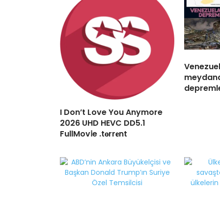
Venezuel
meydana 
depremle
I Don’t Love You Anymore
2026 UHD HEVC DD5.1
FullMov𝗂e .t𝐨rr𝐞nt