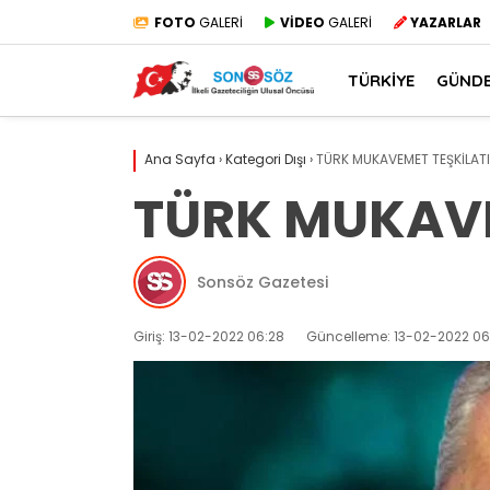
FOTO
GALERİ
VİDEO
GALERİ
YAZARLAR
TÜRKİYE
GÜND
Ana Sayfa
›
Kategori Dışı
›
TÜRK MUKAVEMET TEŞKİLATI
TÜRK MUKAVE
Sonsöz Gazetesi
Giriş: 13-02-2022 06:28
Güncelleme: 13-02-2022 06