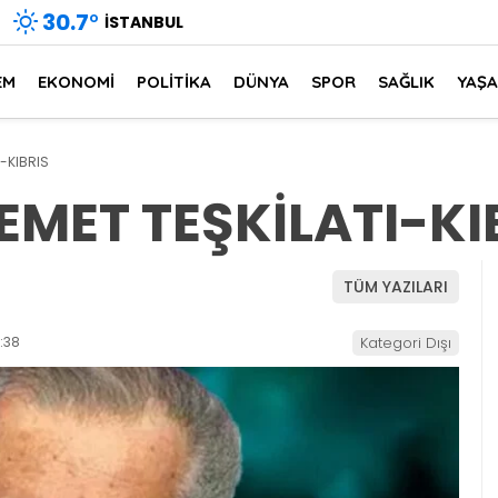
30.7
°
İSTANBUL
EM
EKONOMİ
POLİTİKA
DÜNYA
SPOR
SAĞLIK
YAŞ
-KIBRIS
MET TEŞKİLATI-KI
TÜM YAZILARI
:38
Kategori Dışı