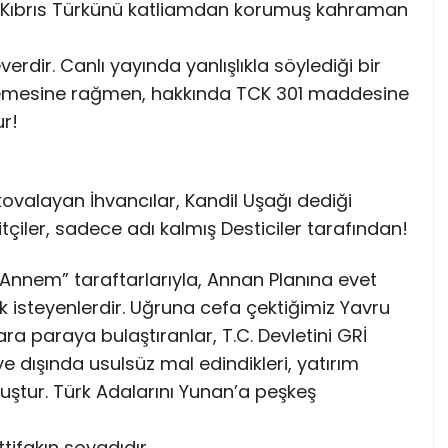
, Kıbrıs Türkünü katliamdan korumuş kahraman
rdir. Canlı yayında yanlışlıkla söylediği bir
ilemesine rağmen, hakkında TCK 301 maddesine
r!
ovalayan İhvancılar, Kandil Uşağı dediği
iler, sadece adı kalmış Desticiler tarafından!
e Annem” taraftarlarıyla, Annan Planına evet
k isteyenlerdir. Uğruna cefa çektiğimiz Yavru
 paraya bulaştıranlar, T.C. Devletini GRİ
ye dışında usulsüz mal edindikleri, yatırım
uştur. Türk Adalarını Yunan’a peşkeş
tifakın soyadıdır.