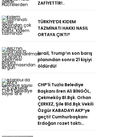
ZAFİYETTİR!..
TÜRKİYE’DE KIDEM
TAZMİNATI HAKKI NASIL
ORTAYA ÇIKTI?
İsrail, Trump’ın son barış
planından sonra 21 kişiyi
öldürdü!
CHP’li Tuzla Belediye
Başkanı Eren Ali BİNGÖL,
Çekmeköy Bl.Bşk. Orhan
ÇERKEZ, Şile Bld.Bşk.Vekili
Özgür KABADAYI AKP’ye
geçti! Cumhurbaşkanı
Erdoğan rozet taktı…