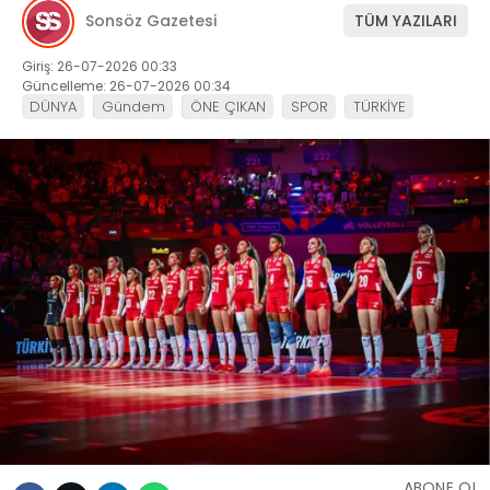
Sonsöz Gazetesi
TÜM YAZILARI
Giriş: 26-07-2026 00:33
Güncelleme: 26-07-2026 00:34
DÜNYA
Gündem
ÖNE ÇIKAN
SPOR
TÜRKİYE
ABONE OL