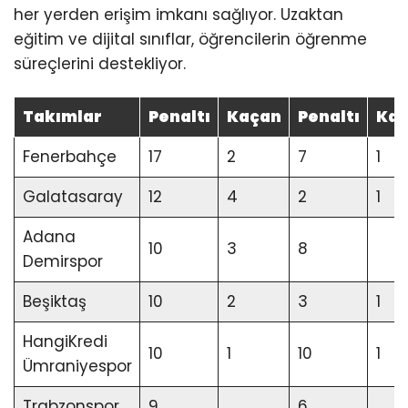
her yerden erişim imkanı sağlıyor. Uzaktan
eğitim ve dijital sınıflar, öğrencilerin öğrenme
süreçlerini destekliyor.
Takımlar
Penaltı
Kaçan
Penaltı
Ka
Fenerbahçe
17
2
7
1
Galatasaray
12
4
2
1
Adana
10
3
8
Demirspor
Beşiktaş
10
2
3
1
HangiKredi
10
1
10
1
Ümraniyespor
Trabzonspor
9
6