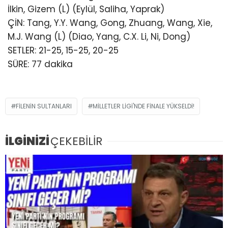
İlkin, Gizem (L) (Eylül, Saliha, Yaprak)
ÇİN: Tang, Y.Y. Wang, Gong, Zhuang, Wang, Xie,
M.J. Wang (L) (Diao, Yang, C.X. Li, Ni, Dong)
SETLER: 21-25, 15-25, 20-25
SÜRE: 77 dakika
FILENIN SULTANLARI
MILLETLER LIGI'NDE FINALE YÜKSELDI!
İLGİNİZİ
ÇEKEBİLİR