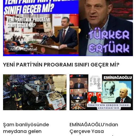
YENİ PARTİ’NİN PROGRAMI SINIFI GEÇER Mİ?
Şam banliyösünde
EMİNAĞAOĞLU’ndan
meydana gelen
Çerçeve Yasa