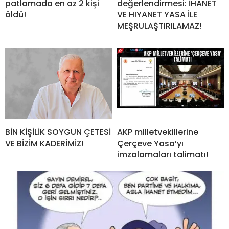
patlamada en az 2 kişi
değerlendirmesi: İHANET
öldü!
VE HIYANET YASA İLE
MEŞRULAŞTIRILAMAZ!
BİN KİŞİLİK SOYGUN ÇETESİ
AKP milletvekillerine
VE BİZİM KADERİMİZ!
Çerçeve Yasa’yı
imzalamaları talimatı!