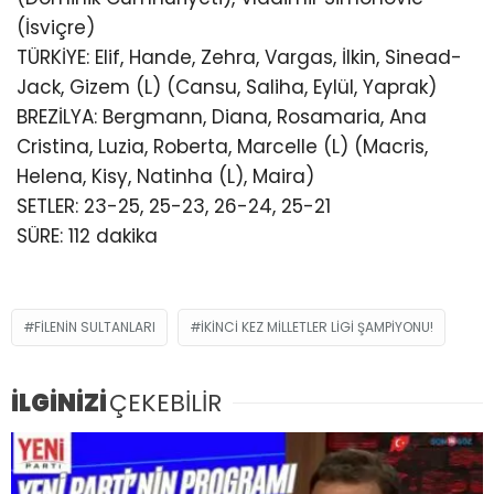
(İsviçre)
TÜRKİYE: Elif, Hande, Zehra, Vargas, İlkin, Sinead-
Jack, Gizem (L) (Cansu, Saliha, Eylül, Yaprak)
BREZİLYA: Bergmann, Diana, Rosamaria, Ana
Cristina, Luzia, Roberta, Marcelle (L) (Macris,
Helena, Kisy, Natinha (L), Maira)
SETLER: 23-25, 25-23, 26-24, 25-21
SÜRE: 112 dakika
FILENIN SULTANLARI
İKINCI KEZ MILLETLER LIGI ŞAMPIYONU!
İLGİNİZİ
ÇEKEBİLİR