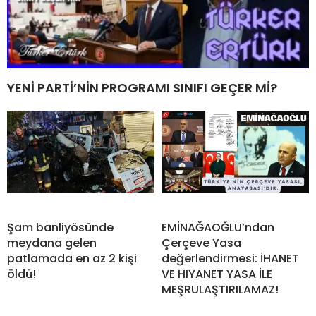
YENİ PARTİ’NİN PROGRAMI SINIFI GEÇER Mİ?
Şam banliyösünde
EMİNAĞAOĞLU’ndan
meydana gelen
Çerçeve Yasa
patlamada en az 2 kişi
değerlendirmesi: İHANET
öldü!
VE HIYANET YASA İLE
MEŞRULAŞTIRILAMAZ!