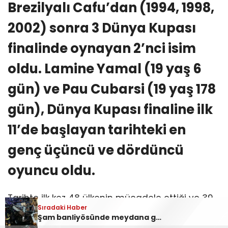
Brezilyalı Cafu’dan (1994, 1998,
2002) sonra 3 Dünya Kupası
finalinde oynayan 2’nci isim
oldu. Lamine Yamal (19 yaş 6
gün) ve Pau Cubarsi (19 yaş 178
gün), Dünya Kupası finaline ilk
11’de başlayan tarihteki en
genç üçüncü ve dördüncü
oyuncu oldu.
Tarihte ilk kez 48 ülkenin mücadele ettiği ve 39
Sıradaki Haber
Sıradaki Haber
gün süren turnuvanın finalinde, İspanya ile
Filenin Sultanları, Milletler Ligi’nde Finale Yükseldi!
Şam banliyösünde meydana gelen patlamada en az 2 kişi öldü!
Arjantin, 80 bin kişilik New York New Jersey