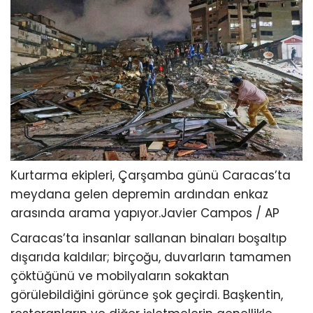
Kurtarma ekipleri, Çarşamba günü Caracas’ta
meydana gelen depremin ardından enkaz
arasında arama yapıyor.
Javier Campos / AP
Caracas’ta insanlar sallanan binaları boşaltıp
dışarıda kaldılar; birçoğu, duvarların tamamen
çöktüğünü ve mobilyaların sokaktan
görülebildiğini görünce şok geçirdi. Başkentin,