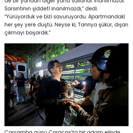
de bir yandan diğer yana sallandı. İnanılmazdı.
Sarsıntının şiddeti inanılmazdı,” dedi.
“Yürüyorduk ve bizi savuruyordu. Apartmandaki
her şey yere düştü. Neyse ki, Tanrıya şükür, dışarı
çıkmayı başardık.”
Çarşamba günü Caracas’ta bir adam elinde