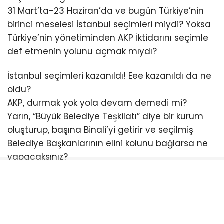
31 Mart’ta-23 Haziran’da ve bugün Türkiye’nin
birinci meselesi İstanbul seçimleri miydi? Yoksa
Türkiye’nin yönetiminden AKP İktidarını seçimle
def etmenin yolunu açmak mıydı?
İstanbul seçimleri kazanıldı! Eee kazanıldı da ne
oldu?
AKP, durmak yok yola devam demedi mi?
Yarın, “Büyük Belediye Teşkilatı” diye bir kurum
oluşturup, başına Binali’yi getirir ve seçilmiş
Belediye Başkanlarının elini kolunu bağlarsa ne
yapacaksınız?
Bir türlü anlatamıyorum;
Gezi hareketleri sonuca ulaştı mı?
Ya Cumhuriyet Mitingleri, Adalet Yürüyüşü?
Hepsi yaşandı, bitti. Bu toplumsal eylemlerin