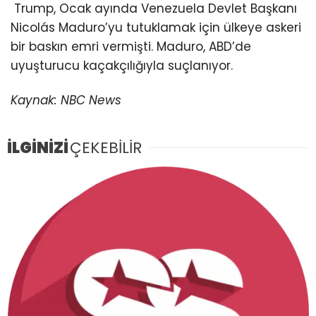
Trump, Ocak ayında Venezuela Devlet Başkanı
Nicolás Maduro’yu tutuklamak için ülkeye askeri
bir baskın emri vermişti.
Maduro, ABD’de
uyuşturucu kaçakçılığıyla suçlanıyor.
Kaynak: NBC News
İLGİNİZİ
ÇEKEBİLİR