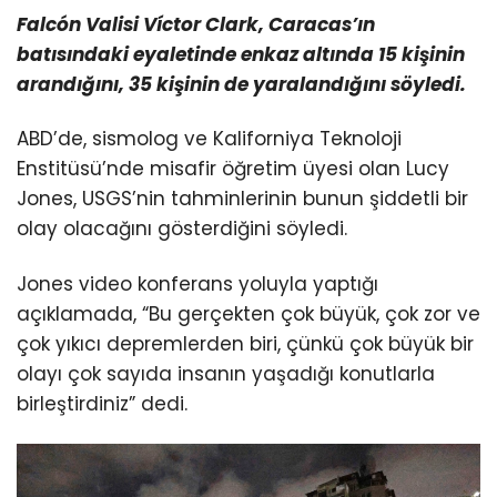
Falcón Valisi Víctor Clark, Caracas’ın
batısındaki eyaletinde enkaz altında 15 kişinin
arandığını, 35 kişinin de yaralandığını söyledi.
ABD’de, sismolog ve Kaliforniya Teknoloji
Enstitüsü’nde misafir öğretim üyesi olan Lucy
Jones, USGS’nin tahminlerinin bunun şiddetli bir
olay olacağını gösterdiğini söyledi.
Jones video konferans yoluyla yaptığı
açıklamada, “Bu gerçekten çok büyük, çok zor ve
çok yıkıcı depremlerden biri, çünkü çok büyük bir
olayı çok sayıda insanın yaşadığı konutlarla
birleştirdiniz” dedi.