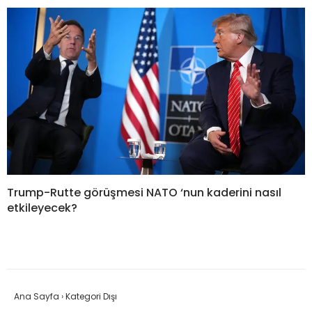
Trump-Rutte görüşmesi NATO ‘nun kaderini nasıl
etkileyecek?
Ana Sayfa
›
Kategori Dışı