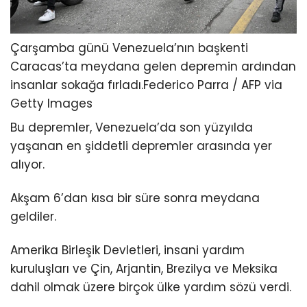
Çarşamba günü Venezuela’nın başkenti
Caracas’ta meydana gelen depremin ardından
insanlar sokağa fırladı.
Federico Parra / AFP via
Getty Images
Bu depremler, Venezuela’da son yüzyılda
yaşanan en şiddetli depremler arasında yer
alıyor.
Akşam 6’dan kısa bir süre sonra meydana
geldiler.
Amerika Birleşik Devletleri, insani yardım
kuruluşları ve Çin, Arjantin, Brezilya ve Meksika
dahil olmak üzere birçok ülke yardım sözü verdi.