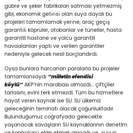
gübre ve şeker fabrikaları satması yetmezmiş
gibi, ekonomı̇k getı̇rı̇sı̇ olan suya dayalı bu
projeleri tamamlamak yerı̇ne, araç geçı̇ş
garantı̇lı̇ köprüler, otobanlar ve tüneller, hasta
garantili hastane ve yolcu garantili
havaalanları yaptı ve verilen garantiler
nedeniyle gelecek nesli borçlandırdı.
Oysa bunlara harcanan paralarla bu projeler
tamamlansaydı
“milletin efendisi
köylü”
AKP’nin marabası olmazdı… çiftçiler
tarlasını, evini terk etmezdi. Tüm bu hizmetlere
hayat veren kaynak ise SU. SU ülkemiz
geleceğinin teminatı olacak çoğunluktadır.
Bulunduğumuz coğrafyada gelecekte
yaşanacak savaşların SU kaynaklarının denetim
ve kontrolünü elde etmek olacağı ve suyun