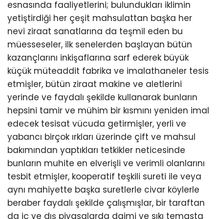
esnasında faaliyetlerini; bulundukları iklimin
yetiştirdiği her çeşit mahsulattan başka her
nevi ziraat sanatlarına da teşmil eden bu
müesseseler, ilk senelerden başlayan bütün
kazançlarını inkişaflarına sarf ederek büyük
küçük müteaddit fabrika ve imalathaneler tesis
etmişler, bütün ziraat makine ve aletlerini
yerinde ve faydalı şekilde kullanarak bunların
hepsini tamir ve mühim bir kısmını yeniden imal
edecek tesisat vücuda getirmişler, yerli ve
yabancı birçok ırkları üzerinde çift ve mahsul
bakımından yaptıkları tetkikler neticesinde
bunların muhite en elverişli ve verimli olanlarını
tesbit etmişler, kooperatif teşkili sureti ile veya
aynı mahiyette başka suretlerle civar köylerle
beraber faydalı şekilde çalışmışlar, bir taraftan
da iç ve dış piyasalarda daimi ve sıkı temasta