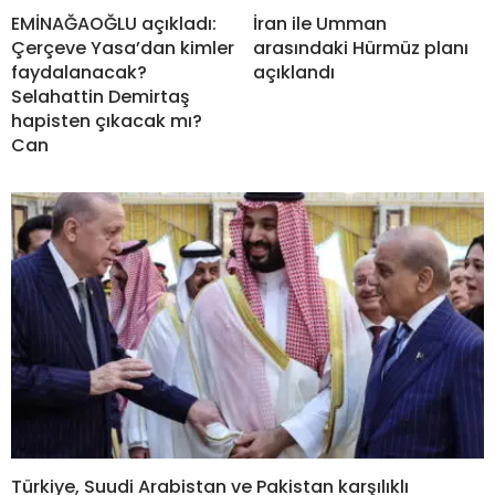
EMİNAĞAOĞLU açıkladı:
İran ile Umman
Çerçeve Yasa’dan kimler
arasındaki Hürmüz planı
faydalanacak?
açıklandı
Selahattin Demirtaş
hapisten çıkacak mı?
Can
Türkiye, Suudi Arabistan ve Pakistan karşılıklı