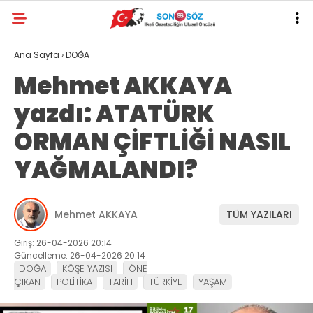
Ana Sayfa
›
DOĞA
Mehmet AKKAYA
yazdı: ATATÜRK
ORMAN ÇİFTLİĞİ NASIL
YAĞMALANDI?
Mehmet AKKAYA
TÜM YAZILARI
Giriş: 26-04-2026 20:14
Güncelleme: 26-04-2026 20:14
DOĞA
KÖŞE YAZISI
ÖNE
ÇIKAN
POLİTİKA
TARİH
TÜRKİYE
YAŞAM