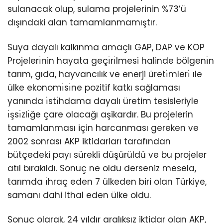
sulanacak olup, sulama projelerinin %73’ü
dışındaki alan tamamlanmamıştır.
Suya dayalı kalkınma amaçlı GAP, DAP ve KOP
Projelerı̇nin hayata geçı̇rı̇lmesi halinde bölgenı̇n
tarım, gıda, hayvancılık ve enerji üretı̇mlerı̇ ıle
ülke ekonomı̇sı̇ne pozitif katkı sağlaması
yanında ı̇stı̇hdama dayalı üretim tesisleriyle
ı̇şsı̇zlı̇ğe çare olacağı aşikardır. Bu projelerin
tamamlanması için harcanması gereken ve
2002 sonrası AKP iktidarları tarafından
bütçedeki payı sürekli düşürüldü ve bu projeler
atıl bırakıldı. Sonuç ne oldu derseniz mesela,
tarımda ı̇hraç eden 7 ülkeden biri olan Türkiye,
samanı dahi ithal eden ülke oldu.
Sonuç olarak, 24 yıldır aralıksız iktidar olan AKP,