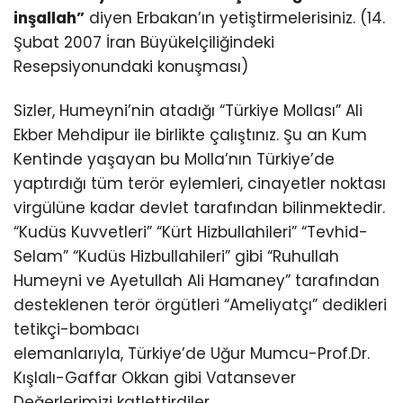
inşallah”
diyen Erbakan’ın yetiştirmelerisiniz. (14.
Şubat 2007 İran Büyükelçiliğindeki
Resepsiyonundaki konuşması)
Sizler, Humeyni’nin atadığı “Türkiye Mollası” Ali
Ekber Mehdipur ile birlikte çalıştınız. Şu an Kum
Kentinde yaşayan bu Molla’nın Türkiye’de
yaptırdığı tüm terör eylemleri, cinayetler noktası
virgülüne kadar devlet tarafından bilinmektedir.
“Kudüs Kuvvetleri” “Kürt Hizbullahileri” “Tevhid-
Selam” “Kudüs Hizbullahileri” gibi “Ruhullah
Humeyni ve Ayetullah Ali Hamaney” tarafından
desteklenen terör örgütleri “Ameliyatçı” dedikleri
tetikçi-bombacı
elemanlarıyla, Türkiye’de Uğur Mumcu-Prof.Dr.
Kışlalı-Gaffar Okkan gibi Vatansever
Değerlerimizi katlettirdiler…