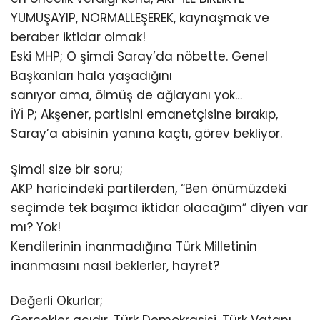
YUMUŞAYIP, NORMALLEŞEREK, kaynaşmak ve
beraber iktidar olmak!
Eski MHP; O şimdi Saray’da nöbette. Genel
Başkanları hala yaşadığını
sanıyor ama, ölmüş de ağlayanı yok…
İYİ P; Akşener, partisini emanetçisine bırakıp,
Saray’a abisinin yanına kaçtı, görev bekliyor.
Şimdi size bir soru;
AKP haricindeki partilerden, “Ben önümüzdeki
seçimde tek başıma iktidar olacağım” diyen var
mı? Yok!
Kendilerinin inanmadığına Türk Milletinin
inanmasını nasıl beklerler, hayret?
Değerli Okurlar;
Gerçekler acıdır. Türk Demokrasisi, Türk Vatanı