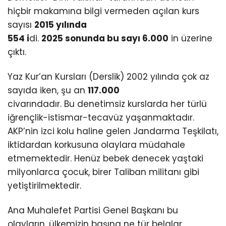
hiçbir makamına bilgi vermeden açılan kurs
sayısı
2015 yılında
554 i
di.
2025 sonunda bu sayı 6.000
in üzerine
çıktı.
Yaz Kur’an Kursları (Derslik) 2002 yılında çok az
sayıda iken, şu an
117.000
civarındadır. Bu denetimsiz kurslarda her türlü
iğrençlik-istismar-tecavüz yaşanmaktadır.
AKP’nin izci kolu haline gelen Jandarma Teşkilatı,
iktidardan korkusuna olaylara müdahale
etmemektedir. Henüz bebek denecek yaştaki
milyonlarca çocuk, birer Taliban militanı gibi
yetiştirilmektedir.
Ana Muhalefet Partisi Genel Başkanı bu
olayların, ülkemizin başına ne tür belalar