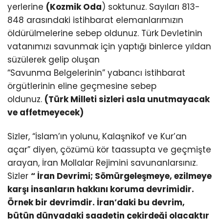
yerlerine
(Kozmik Oda
) soktunuz. Sayıları 813-
848 arasındaki istihbarat elemanlarımızın
öldürülmelerine sebep oldunuz. Türk Devletinin
vatanımızı savunmak için yaptığı binlerce yıldan
süzülerek gelip oluşan
“Savunma Belgelerinin” yabancı istihbarat
örgütlerinin eline geçmesine sebep
oldunuz.
(Türk Milleti sizleri asla unutmayacak
ve affetmeyecek)
Sizler, “İslam’ın yolunu, Kalaşnikof ve Kur’an
açar” diyen, çözümü kör taassupta ve geçmişte
arayan, İran Mollalar Rejimini savunanlarsınız.
Sizler
“ İran Devrimi; Sömürgeleşmeye, ezilmeye
karşı insanların hakkını koruma devrimidir.
Örnek bir devrimdir. İran’daki bu devrim,
bütün dünyadaki saadetin çekirdeği olacaktır