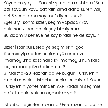
Köyün en yaşlısı; Yani siz şimdi bu muhtara “Sen
bizi soydun, köyü batırdın ama daha süren var,
bizi 3 sene daha soy mu” diyorsunuz?
Eğer 3 yıl sonra sizler, seçim yapacak köy
bulursanız, ben de bir şey bilmiyorum.
Bu adam 3 seneye ne köy bırakır ne de köylü!”
Bizler İstanbul Belediye seçimlerini çok
önemseyip neden seçime yüklendik ve
İmamoğlu’na kazandırdık? İmamoğlu’nun kara
kaşına kara gözü hatırına mı?
31 Mart’ta-23 Haziran’da ve bugün Türkiye’nin
birinci meselesi İstanbul seçimleri miydi? Yoksa
Türkiye’nin yönetiminden AKP İktidarını seçimle
def etmenin yolunu açmak mıydı?
İstanbul seçimleri kazanıldı! Eee kazanıldı da ne