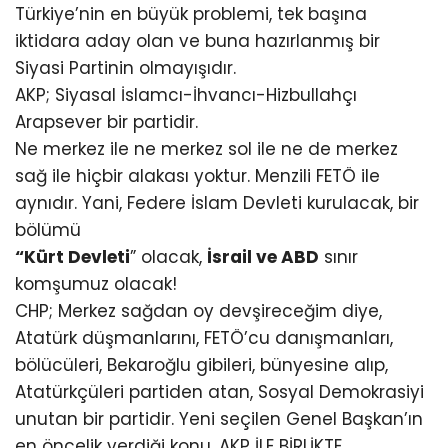
Türkiye’nin en büyük problemi, tek başına
iktidara aday olan ve buna hazırlanmış bir
Siyasi Partinin olmayışıdır.
AKP; Siyasal İslamcı-İhvancı-Hizbullahçı
Arapsever bir partidir.
Ne merkez ile ne merkez sol ile ne de merkez
sağ ile hiçbir alakası yoktur. Menzili FETÖ ile
aynıdır. Yani, Federe İslam Devleti kurulacak, bir
bölümü
“Kürt Devleti
” olacak,
İsrail ve ABD
sınır
komşumuz olacak!
CHP; Merkez sağdan oy devşireceğim diye,
Atatürk düşmanlarını, FETÖ’cu danışmanları,
bölücüleri, Bekaroğlu gibileri, bünyesine alıp,
Atatürkçüleri partiden atan, Sosyal Demokrasiyi
unutan bir partidir. Yeni seçilen Genel Başkan’ın
en öncelik verdiği konu, AKP İLE BİRLİKTE