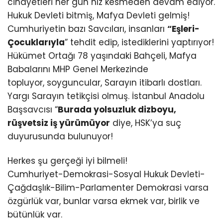
cinayetleri her gün hız kesmeden devam ediyor.
Hukuk Devleti bitmiş, Mafya Devleti gelmiş!
Cumhuriyetin bazı Savcıları, insanları
“Eşleri-
Çocuklarıyla
” tehdit edip, istediklerini yaptırıyor!
Hükümet Ortağı 78 yaşındaki Bahçeli, Mafya
Babalarını MHP Genel Merkezinde
topluyor, soyguncular, Sarayın itibarlı dostları.
Yargı Sarayın tetikçisi olmuş. İstanbul Anadolu
Başsavcısı “
Burada yolsuzluk dizboyu,
rüşvetsiz iş yürümüyor
diye, HSK’ya suç
duyurusunda bulunuyor!
Herkes şu gerçeği iyi bilmeli!
Cumhuriyet-Demokrasi-Sosyal Hukuk Devleti-
Çağdaşlık-Bilim-Parlamenter Demokrasi varsa
özgürlük var, bunlar varsa ekmek var, birlik ve
bütünlük var.