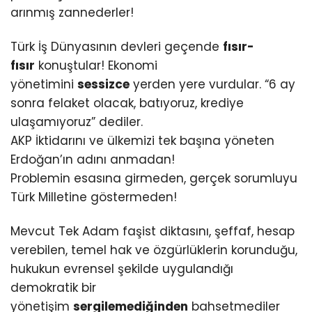
arınmış zannederler!
Türk İş Dünyasının devleri geçende
fısır-
fısır
konuştular! Ekonomi
yönetimini
sessizce
yerden yere vurdular. “6 ay
sonra felaket olacak, batıyoruz, krediye
ulaşamıyoruz” dediler.
AKP İktidarını ve ülkemizi tek başına yöneten
Erdoğan’ın adını anmadan!
Problemin esasına girmeden, gerçek sorumluyu
Türk Milletine göstermeden!
Mevcut Tek Adam faşist diktasını, şeffaf, hesap
verebilen, temel hak ve özgürlüklerin korunduğu,
hukukun evrensel şekilde uygulandığı
demokratik bir
yönetişim
sergilemediğinden
bahsetmediler