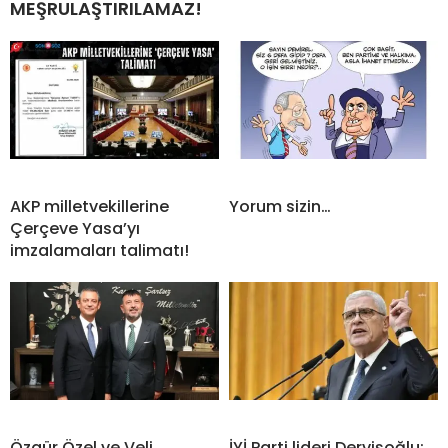
MEŞRULAŞTIRILAMAZ!
AKP milletvekillerine
Yorum sizin…
Çerçeve Yasa’yı
imzalamaları talimatı!
Özgür Özel ve Veli
İYİ Parti lideri Dervişoğlu: