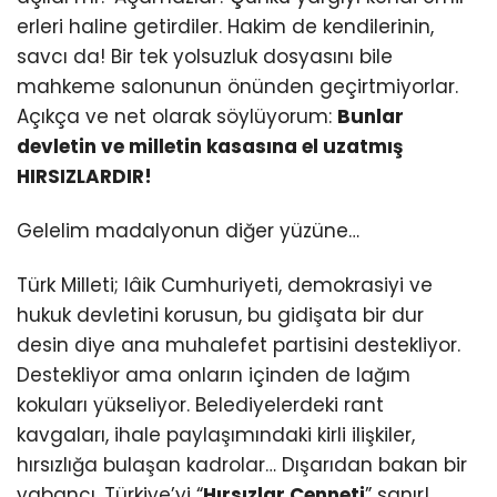
erleri haline getirdiler. Hakim de kendilerinin,
savcı da! Bir tek yolsuzluk dosyasını bile
mahkeme salonunun önünden geçirtmiyorlar.
Açıkça ve net olarak söylüyorum:
Bunlar
devletin ve milletin kasasına el uzatmış
HIRSIZLARDIR!
Gelelim madalyonun diğer yüzüne…
Türk Milleti; lâik Cumhuriyeti, demokrasiyi ve
hukuk devletini korusun, bu gidişata bir dur
desin diye ana muhalefet partisini destekliyor.
Destekliyor ama onların içinden de lağım
kokuları yükseliyor. Belediyelerdeki rant
kavgaları, ihale paylaşımındaki kirli ilişkiler,
hırsızlığa bulaşan kadrolar… Dışarıdan bakan bir
yabancı, Türkiye’yi “
Hırsızlar Cenneti
” sanır!