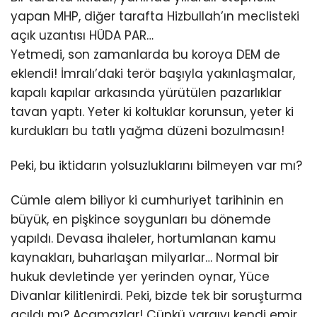
yapan MHP, diğer tarafta Hizbullah’ın meclisteki
açık uzantısı HÜDA PAR…
Yetmedi, son zamanlarda bu koroya DEM de
eklendi! İmralı’daki terör başıyla yakınlaşmalar,
kapalı kapılar arkasında yürütülen pazarlıklar
tavan yaptı. Yeter ki koltuklar korunsun, yeter ki
kurdukları bu tatlı yağma düzeni bozulmasın!
Peki, bu iktidarın yolsuzluklarını bilmeyen var mı?
Cümle alem biliyor ki cumhuriyet tarihinin en
büyük, en pişkince soygunları bu dönemde
yapıldı. Devasa ihaleler, hortumlanan kamu
kaynakları, buharlaşan milyarlar… Normal bir
hukuk devletinde yer yerinden oynar, Yüce
Divanlar kilitlenirdi. Peki, bizde tek bir soruşturma
açıldı mı? Açamazlar! Çünkü yargıyı kendi emir