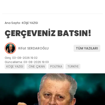
Ana Sayfa
›
KÖŞE YAZISI
ÇERÇEVENİZ BATSIN!
Rifat SERDAROĞLU
TÜM YAZILARI
Giriş: 03-08-2026 19:02
Güncelleme: 03-08-2026 19:03
KÖŞE YAZISI
ÖNE ÇIKAN
POLİTİKA
TÜRKİYE