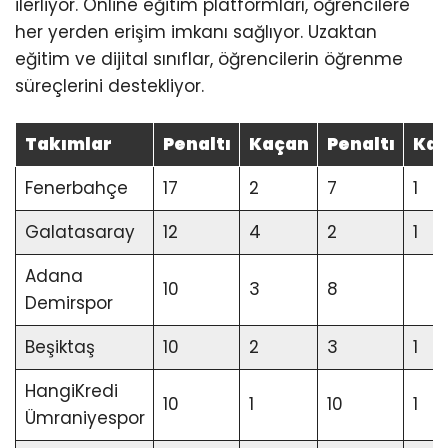
ilerliyor. Online eğitim platformları, öğrencilere
her yerden erişim imkanı sağlıyor. Uzaktan
eğitim ve dijital sınıflar, öğrencilerin öğrenme
süreçlerini destekliyor.
Takımlar
Penaltı
Kaçan
Penaltı
Ka
Fenerbahçe
17
2
7
1
Galatasaray
12
4
2
1
Adana
10
3
8
Demirspor
Beşiktaş
10
2
3
1
HangiKredi
10
1
10
1
Ümraniyespor