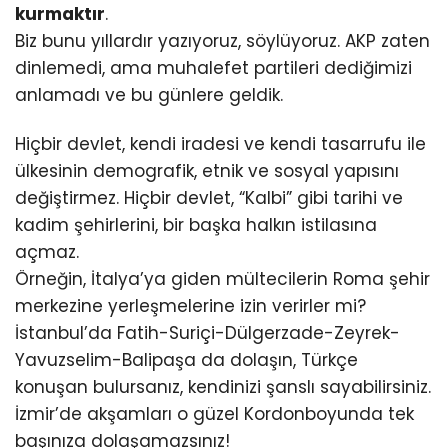
kurmaktır
.
Biz bunu yıllardır yazıyoruz, söylüyoruz. AKP zaten
dinlemedi, ama muhalefet partileri dediğimizi
anlamadı ve bu günlere geldik.
Hiçbir devlet, kendi iradesi ve kendi tasarrufu ile
ülkesinin demografik, etnik ve sosyal yapısını
değiştirmez. Hiçbir devlet, “Kalbi” gibi tarihi ve
kadim şehirlerini, bir başka halkın istilasına
açmaz.
Örneğin, İtalya’ya giden mültecilerin Roma şehir
merkezine yerleşmelerine izin verirler mi?
İstanbul’da Fatih-Suriçi-Dülgerzade-Zeyrek-
Yavuzselim-Balipaşa da dolaşın, Türkçe
konuşan bulursanız, kendinizi şanslı sayabilirsiniz.
İzmir’de akşamları o güzel Kordonboyunda tek
başınıza dolaşamazsınız!