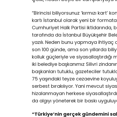
“Birincisi biliyorsunuz ‘kırmızı kart’ 
kartı İstanbul olarak yeni bir formata
Cumhuriyet Halk Partisi iktidarında, b
tarafında da İstanbul Büyükşehir Beled
yazılı. Neden bunu yapmaya ihtiyaç d
son 100 günde, ama son yıllarda biliyo
kolluk güçleriyle ve siyasallaştırdığ
iki belediye başkanımız Silivri zindanı
başkanları tutuklu, gazeteciler tutukl
75 yaşındaki teyze cezaevine koyuluyo
serbest bırakılıyor. Yani mevcut siyas
hizalanmayan herkese siyasallaştırdığ
da algıyı yöneterek bir baskı uyguluy
“Türkiye’nin gerçek gündemini 