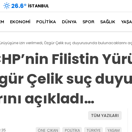
26.6
°
İSTANBUL
EM
EKONOMİ
POLİTİKA
DÜNYA
SPOR
SAĞLIK
YAŞ
 Yürüyüşüne izin verilmedi, Özgür Çelik suç duyurusunda bulunacaklarını aç
HP’nin Filistin Yü
zgür Çelik suç du
ını açıkladı…
TÜM YAZILARI
:35
ÖNE ÇIKAN
POLİTİKA
TÜRKİYE
YAŞAM