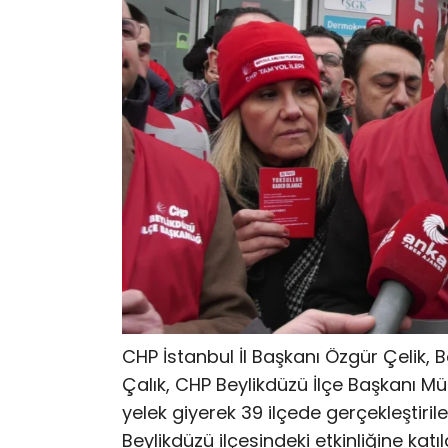
CHP İstanbul İl Başkanı Özgür Çelik,
Çalık, CHP Beylikdüzü İlçe Başkanı Müla
yelek giyerek 39 ilçede gerçekleştiri
Beylikdüzü ilçesindeki etkinliğine katıl