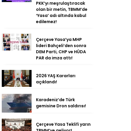
PKK’yı meşrulaştıracak
olan bir metin, TBMM’de
‘Yasa’ adı altında kabul
edilemez!
Çerçeve Yasa’ya MHP
lideri Bahçeli’den sonra
DEM Parti, CHP ve HÜDA
PAR da imza attı!
2026 YAŞ Kararları
açıklandı!
Karadeniz’de Türk
gemisine Dron saldırısı!
Çerçeve Yasa Teklifi yarın
TBMM’ye geliyor!