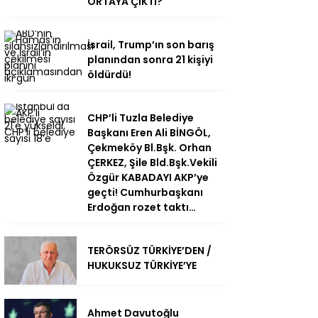
ORTAYA ÇIKTI?
İsrail, Trump’ın son barış
planından sonra 21 kişiyi
öldürdü!
CHP’li Tuzla Belediye
Başkanı Eren Ali BİNGÖL,
Çekmeköy Bl.Bşk. Orhan
ÇERKEZ, Şile Bld.Bşk.Vekili
Özgür KABADAYI AKP’ye
geçti! Cumhurbaşkanı
Erdoğan rozet taktı…
TERÖRSÜZ TÜRKİYE’DEN /
HUKUKSUZ TÜRKİYE’YE
Ahmet Davutoğlu