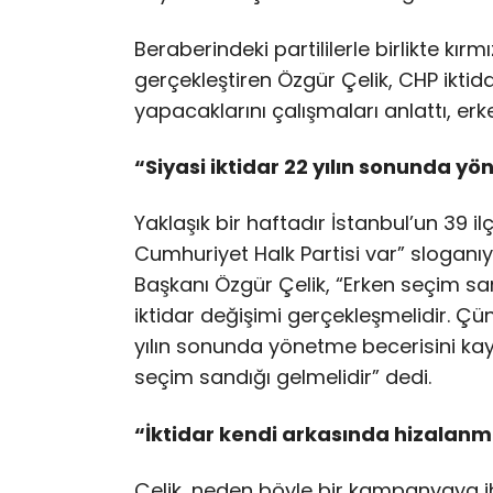
Beraberindeki partililerle birlikte kırm
gerçekleştiren Özgür Çelik, CHP iktida
yapacaklarını çalışmaları anlattı, er
“Siyasi iktidar 22 yılın sonunda y
Yaklaşık bir haftadır İstanbul’un 39 i
Cumhuriyet Halk Partisi var” sloganıy
Başkanı Özgür Çelik, “Erken seçim san
iktidar değişimi gerçekleşmelidir. Çü
yılın sonunda yönetme becerisini kay
seçim sandığı gelmelidir” dedi.
“İktidar kendi arkasında hizalan
Çelik, neden böyle bir kampanyaya ih