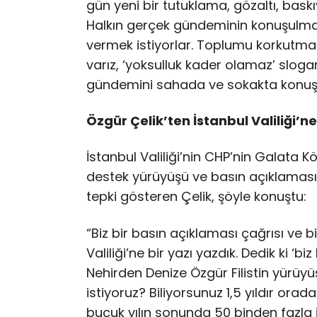
gün yeni bir tutuklama, gözaltı, baskı
Halkın gerçek gündeminin konuşulmama
vermek istiyorlar. Toplumu korkutmak
varız, ‘yoksulluk kader olamaz’ sloga
gündemini sahada ve sokakta konu
Özgür Çelik’ten İstanbul Valiliği’n
İstanbul Valiliği’nin CHP’nin Galata K
destek yürüyüşü ve basın açıklamas
tepki gösteren Çelik, şöyle konuştu:
“Biz bir basın açıklaması çağrısı ve b
Valiliği’ne bir yazı yazdık. Dedik ki ‘
Nehirden Denize Özgür Filistin yürü
istiyoruz? Biliyorsunuz 1,5 yıldır orad
buçuk yılın sonunda 50 binden fazla i