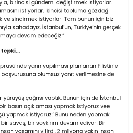
yla, birincisi gündemi değiştirmek istiyorlar.
sını istiyorlar. İkincisi topluma gözdağı
 ve sindirmek istiyorlar. Tam bunun için biz
nıyla sahadayız. İstanbul’un, Türkiye’nin gerçek
şmaya devam edeceğiz.”
e tepki…
öprüsü’nde yarın yapılması planlanan Filistin’e
ı başvurusuna olumsuz yanıt verilmesine de
ir yürüyüş çağrısı yaptık. Bunun için de İstanbul
biz bir basın açıklaması yapmak istiyoruz vee
yüşü yapmak istiyoruz.’ Bunu neden yapmak
a bir savaş, bir soykırım devam ediyor. Bir
nsan yaşamını yitirdi. 2 milyona yakın insan