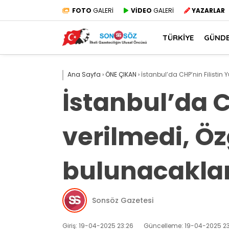
FOTO
GALERİ
VİDEO
GALERİ
YAZARLAR
TÜRKİYE
GÜND
Ana Sayfa
›
ÖNE ÇIKAN
›
İstanbul’da CHP’nin Filistin
İstanbul’da C
verilmedi, Ö
bulunacaklar
Sonsöz Gazetesi
Giriş: 19-04-2025 23:26
Güncelleme: 19-04-2025 23