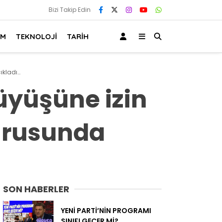
Bizi Takip Edin
AM
TEKNOLOJİ
TARİH
ıkladı…
rüyüşüne izin
yurusunda
SON HABERLER
YENİ PARTİ’NİN PROGRAMI
SINIFI GEÇER Mİ?