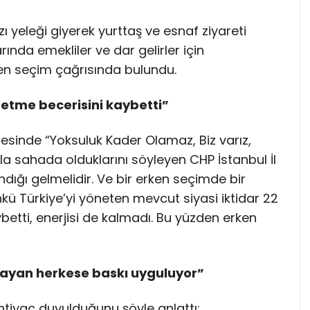
ızı yeleği giyerek yurttaş ve esnaf ziyareti
rında emekliler ve dar gelirler için
ken seçim çağrısında bulundu.
önetme becerisini kaybetti”
lçesinde “Yoksuluk Kader Olamaz, Biz varız,
la sahada olduklarını söyleyen CHP İstanbul İl
dığı gelmelidir. Ve bir erken seçimde bir
nkü Türkiye’yi yöneten mevcut siyasi iktidar 22
betti, enerjisi de kalmadı. Bu yüzden erken
mayan herkese baskı uyguluyor”
tiyaç duyulduğunu şöyle anlattı: