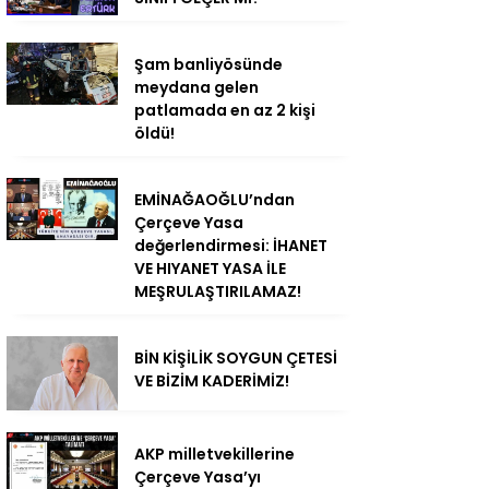
Şam banliyösünde
meydana gelen
patlamada en az 2 kişi
öldü!
EMİNAĞAOĞLU’ndan
Çerçeve Yasa
değerlendirmesi: İHANET
VE HIYANET YASA İLE
MEŞRULAŞTIRILAMAZ!
BİN KİŞİLİK SOYGUN ÇETESİ
VE BİZİM KADERİMİZ!
AKP milletvekillerine
Çerçeve Yasa’yı