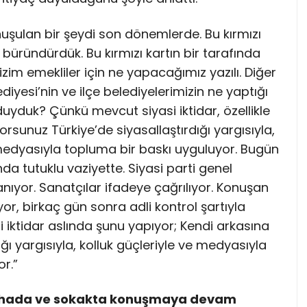
konuşulan bir şeydi son dönemlerde. Bu kırmızı
 büründürdük. Bu kırmızı kartın bir tarafında
izim emekliler için ne yapacağımız yazılı. Diğer
iyesi’nin ve ilçe belediyelerimizin ne yaptığı
uyduk? Çünkü mevcut siyasi iktidar, özellikle
rsunuz Türkiye’de siyasallaştırdığı yargısıyla,
ı medyasıyla topluma bir baskı uyguluyor. Bugün
nda tutuklu vaziyette. Siyasi parti genel
anıyor. Sanatçılar ifadeye çağrılıyor. Konuşan
r, birkaç gün sonra adli kontrol şartıyla
i iktidar aslında şunu yapıyor; Kendi arkasına
ı yargısıyla, kolluk güçleriyle ve medyasıyla
or.”
sahada ve sokakta konuşmaya devam