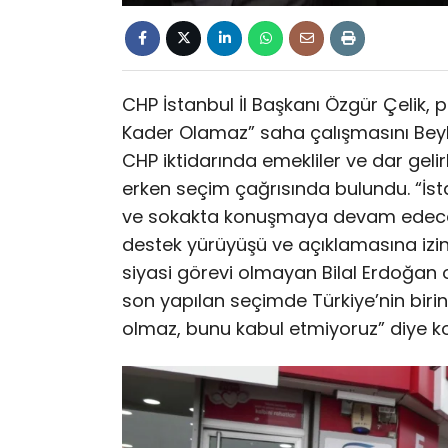
CHP İstanbul İl Başkanı Özgür Çelik, par
Kader Olamaz” saha çalışmasını Beylik
CHP iktidarında emekliler ve dar gelir
erken seçim çağrısında bulundu. “İs
ve sokakta konuşmaya devam edeceğiz” 
destek yürüyüşü ve açıklamasına izin
siyasi görevi olmayan Bilal Erdoğan
son yapılan seçimde Türkiye’nin birinc
olmaz, bunu kabul etmiyoruz” diye k