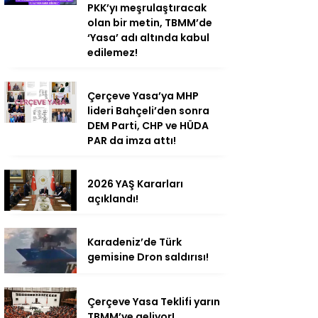
PKK’yı meşrulaştıracak
olan bir metin, TBMM’de
‘Yasa’ adı altında kabul
edilemez!
Çerçeve Yasa’ya MHP
lideri Bahçeli’den sonra
DEM Parti, CHP ve HÜDA
PAR da imza attı!
2026 YAŞ Kararları
açıklandı!
Karadeniz’de Türk
gemisine Dron saldırısı!
Çerçeve Yasa Teklifi yarın
TBMM’ye geliyor!