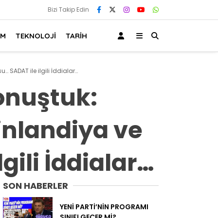
Bizi Takip Edin
AM
TEKNOLOJİ
TARİH
 SADAT ile ilgili İddialar…
onuştuk:
inlandiya ve
gili İddialar…
SON HABERLER
YENİ PARTİ’NİN PROGRAMI
SINIFI GEÇER Mİ?