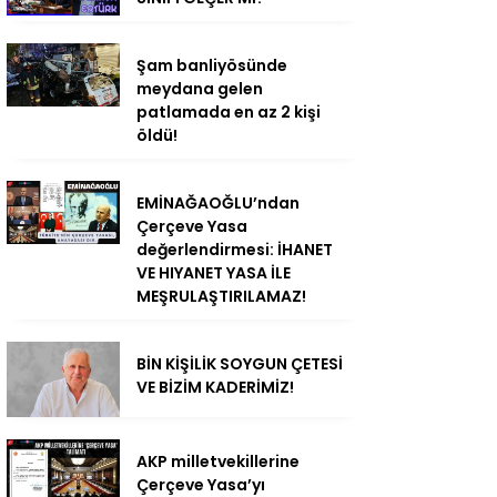
Şam banliyösünde
meydana gelen
patlamada en az 2 kişi
öldü!
EMİNAĞAOĞLU’ndan
Çerçeve Yasa
değerlendirmesi: İHANET
VE HIYANET YASA İLE
MEŞRULAŞTIRILAMAZ!
BİN KİŞİLİK SOYGUN ÇETESİ
VE BİZİM KADERİMİZ!
AKP milletvekillerine
Çerçeve Yasa’yı