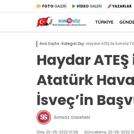
FOTO
GALERİ
VİDEO
GALERİ
YAZARLAR
TÜRKİYE
GÜND
Ana Sayfa
›
Kategori Dışı
›
Haydar ATEŞ ile Sonsöz TV’
Haydar ATEŞ 
Atatürk Hava
İsveç’in Başv
Sonsöz Gazetesi
Giriş: 23-05-2022 01:08
Güncelleme: 23-05-2022 01