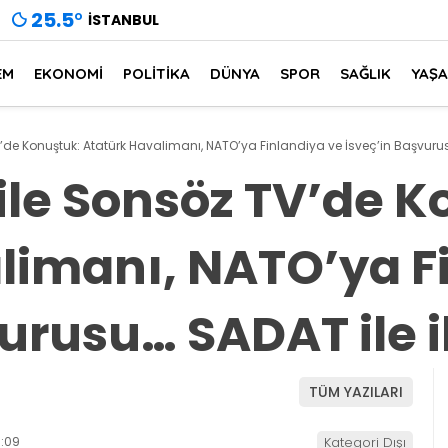
25.5
°
İSTANBUL
EM
EKONOMİ
POLİTİKA
DÜNYA
SPOR
SAĞLIK
YAŞ
de Konuştuk: Atatürk Havalimanı, NATO’ya Finlandiya ve İsveç’in Başvurusu…
ile Sonsöz TV’de K
limanı, NATO’ya F
urusu… SADAT ile il
TÜM YAZILARI
:09
Kategori Dışı