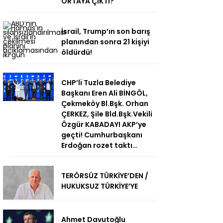
ORTAYA ÇIKTI?
İsrail, Trump’ın son barış
planından sonra 21 kişiyi
öldürdü!
CHP’li Tuzla Belediye
Başkanı Eren Ali BİNGÖL,
Çekmeköy Bl.Bşk. Orhan
ÇERKEZ, Şile Bld.Bşk.Vekili
Özgür KABADAYI AKP’ye
geçti! Cumhurbaşkanı
Erdoğan rozet taktı…
TERÖRSÜZ TÜRKİYE’DEN /
HUKUKSUZ TÜRKİYE’YE
Ahmet Davutoğlu