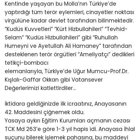
Kentinde yaşayan bu Molla’nın Türkiye’de
yaptırdığı tüm terör eylemleri, cinayetler noktası
virgülüne kadar devlet tarafından bilinmektedir.
“Kudüs Kuvvetleri” “Kürt Hizbullahileri” “Tevhid-
Selam” “Kudüs Hizbullahileri” gibi “Ruhullah
Humeyni ve Ayetullah Ali Hamaney” tarafından
desteklenen terör örgütleri “Ameliyatçı” dedikleri
tetikçi-bombacı
elemanlarıyla, Türkiye’de Uğur Mumcu-Prof.Dr.
Kışlalı-Gaffar Okkan gibi Vatansever
Değerlerimizi katlettirdiler…
İktidara geldiğinizde ilk icraatınız, Anayasanın
42. Maddesini çiğnemek oldu.
Yasaya aykırı Eğitim Kurumları açmanın cezası
TCK Md 263’e göre 1-3 yıl hapis idi. Anayasa İhlal
suçunu bilerek işlemek pahasına, bu maddeyi