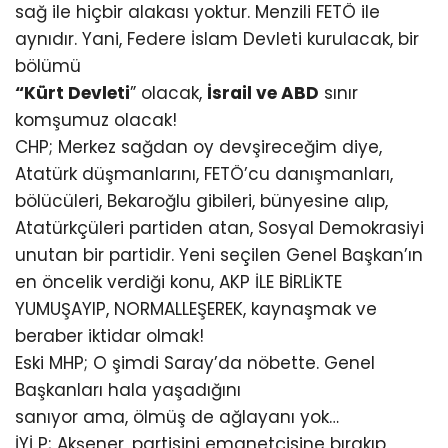
sağ ile hiçbir alakası yoktur. Menzili FETÖ ile
aynıdır. Yani, Federe İslam Devleti kurulacak, bir
bölümü
“Kürt Devleti
” olacak,
İsrail ve ABD
sınır
komşumuz olacak!
CHP; Merkez sağdan oy devşireceğim diye,
Atatürk düşmanlarını, FETÖ’cu danışmanları,
bölücüleri, Bekaroğlu gibileri, bünyesine alıp,
Atatürkçüleri partiden atan, Sosyal Demokrasiyi
unutan bir partidir. Yeni seçilen Genel Başkan’ın
en öncelik verdiği konu, AKP İLE BİRLİKTE
YUMUŞAYIP, NORMALLEŞEREK, kaynaşmak ve
beraber iktidar olmak!
Eski MHP; O şimdi Saray’da nöbette. Genel
Başkanları hala yaşadığını
sanıyor ama, ölmüş de ağlayanı yok…
İYİ P; Akşener, partisini emanetçisine bırakıp,