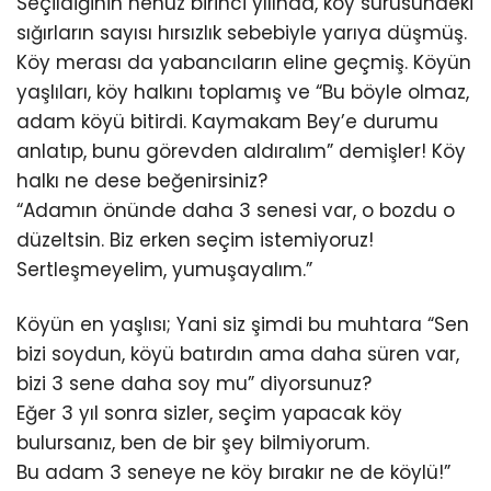
Seçildiğinin henüz birinci yılında, köy sürüsündeki
sığırların sayısı hırsızlık sebebiyle yarıya düşmüş.
Köy merası da yabancıların eline geçmiş. Köyün
yaşlıları, köy halkını toplamış ve “Bu böyle olmaz,
adam köyü bitirdi. Kaymakam Bey’e durumu
anlatıp, bunu görevden aldıralım” demişler! Köy
halkı ne dese beğenirsiniz?
“Adamın önünde daha 3 senesi var, o bozdu o
düzeltsin. Biz erken seçim istemiyoruz!
Sertleşmeyelim, yumuşayalım.”
Köyün en yaşlısı; Yani siz şimdi bu muhtara “Sen
bizi soydun, köyü batırdın ama daha süren var,
bizi 3 sene daha soy mu” diyorsunuz?
Eğer 3 yıl sonra sizler, seçim yapacak köy
bulursanız, ben de bir şey bilmiyorum.
Bu adam 3 seneye ne köy bırakır ne de köylü!”