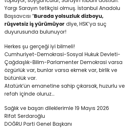
topluyor, soyguncular, Sarayın itibarlı dostları.
Yargı Sarayın tetikçisi olmuş. İstanbul Anadolu
Başsavcısı “
Burada yolsuzluk dizboyu,
rüşvetsiz iş yürümüyor
diye, HSK’ya suç
duyurusunda bulunuyor!
Herkes şu gerçeği iyi bilmeli!
Cumhuriyet-Demokrasi-Sosyal Hukuk Devleti-
Çağdaşlık-Bilim-Parlamenter Demokrasi varsa
özgürlük var, bunlar varsa ekmek var, birlik ve
bütünlük var.
Atatürk’ün emanetine sahip çıkarsak, huzurlu ve
refah içinde oluruz…
Sağlık ve başarı dileklerimle 19 Mayıs 2026
Rifat Serdaroğlu
DOĞRU Parti Genel Başkanı