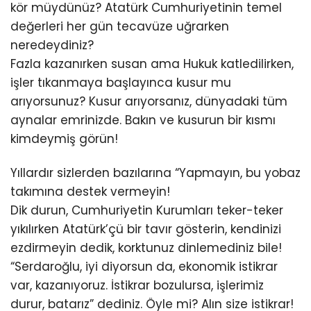
kör müydünüz? Atatürk Cumhuriyetinin temel
değerleri her gün tecavüze uğrarken
neredeydiniz?
Fazla kazanırken susan ama Hukuk katledilirken,
işler tıkanmaya başlayınca kusur mu
arıyorsunuz? Kusur arıyorsanız, dünyadaki tüm
aynalar emrinizde. Bakın ve kusurun bir kısmı
kimdeymiş görün!
Yıllardır sizlerden bazılarına “Yapmayın, bu yobaz
takımına destek vermeyin!
Dik durun, Cumhuriyetin Kurumları teker-teker
yıkılırken Atatürk’çü bir tavır gösterin, kendinizi
ezdirmeyin dedik, korktunuz dinlemediniz bile!
“Serdaroğlu, iyi diyorsun da, ekonomik istikrar
var, kazanıyoruz. İstikrar bozulursa, işlerimiz
durur, batarız” dediniz. Öyle mi? Alın size istikrar!