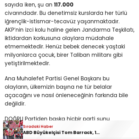
sayıda iken, şu an
117.000
civarındadır. Bu denetimsiz kurslarda her türlü
iğrençlik-istismar-tecavüz yaşanmaktadır.
AKP’nin izci kolu haline gelen Jandarma Teşkilatı,
iktidardan korkusuna olaylara müdahale
etmemektedir. Henüz bebek denecek yaştaki
milyonlarca çocuk, birer Taliban militanı gibi
yetiştirilmektedir.
Ana Muhalefet Partisi Genel Başkanı bu
olayların, ülkemizin başına ne tür belalar
açacağını ve nasıl önleneceğinin farkında bile
değildir.
DOĞRU Partiden başka hiçbir parti şunu
söyleyemez;
Sıradaki Haber
ABD Büyükelçisi Tom Barrack, 19 Mayıs’ta Ankara’da protesto edildi: “Barrack evine dön!”
“Siyasal sorumluluk aldığımızda, Anayasaya