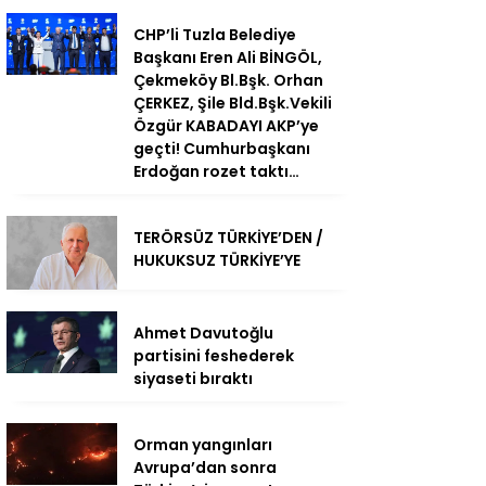
CHP’li Tuzla Belediye
Başkanı Eren Ali BİNGÖL,
Çekmeköy Bl.Bşk. Orhan
ÇERKEZ, Şile Bld.Bşk.Vekili
Özgür KABADAYI AKP’ye
geçti! Cumhurbaşkanı
Erdoğan rozet taktı…
TERÖRSÜZ TÜRKİYE’DEN /
HUKUKSUZ TÜRKİYE’YE
Ahmet Davutoğlu
partisini feshederek
siyaseti bıraktı
Orman yangınları
Avrupa’dan sonra