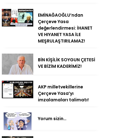
EMİNAĞAOĞLU’ndan
Çerçeve Yasa
değerlendirmesi: İHANET
VE HIYANET YASA İLE
MEŞRULAŞTIRILAMAZ!
BİN KİŞİLİK SOYGUN ÇETESİ
VE BİZİM KADERİMİZ!
AKP milletvekillerine
Çerçeve Yasa’yı
imzalamaları talimatı!
Yorum sizin…