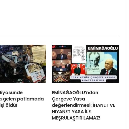
liyösünde
EMİNAĞAOĞLU’ndan
 gelen patlamada
Çerçeve Yasa
işi öldü!
değerlendirmesi: İHANET VE
HIYANET YASA İLE
MEŞRULAŞTIRILAMAZ!