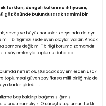
 farkları, dengeli kalkınma ihtiyacını,
ğünü göz önünde bulundurarak samimi bir
rsak, savaş ve büyük sorunlar karşısında da aynı
e millî birliğimizi zedeleyen olaylar vardır. Ancak
 zamanı değil; millî birliği koruma zamanıdır.
izlik söylemleriyle toplumu daha da
plumda nefret oluşturacak söylemlerden uzak
 toplumsal güven zayıflarsa millî birliğimiz de
ya kadar gidebilir.
lizme baş kaldırıp bağımsızlığımızı
 asla unutmamalıyız. O süreçte toplumun farklı