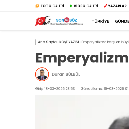
FOTO
GALERİ
VİDEO
GALERİ
YAZARLAR
TÜRKİYE
GÜND
Ana Sayfa
›
KÖŞE YAZISI
›
Emperyalizme karşı en büyük 
Emperyalizme 
Duran BÜLBÜL
Giriş: 18-03-2026 23:53
Güncelleme: 19-03-2026 01: