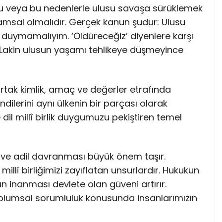
 şu veya bu nedenlerle ulusu savaşa sürüklemek
şamsal olmalıdır. Gerçek kanun şudur: Ulusu
uymamalıyım. ‘Öldüreceğiz’ diyenlere karşı
. Lakin ulusun yaşamı tehlikeye düşmeyince
n ortak kimlik, amaç ve değerler etrafında
ndilerini aynı ülkenin bir parçası olarak
 dil millî birlik duygumuzu pekiştiren temel
 ve adil davranması büyük önem taşır.
 millî birliğimizi zayıflatan unsurlardır. Hukukun
n inanması devlete olan güveni artırır.
 toplumsal sorumluluk konusunda insanlarımızın