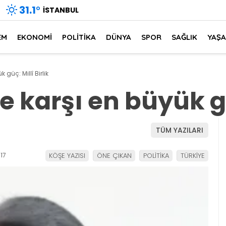
31.1
°
İSTANBUL
EM
EKONOMİ
POLİTİKA
DÜNYA
SPOR
SAĞLIK
YAŞ
güç: Millî Birlik
karşı en büyük güç
TÜM YAZILARI
17
KÖŞE YAZISI
ÖNE ÇIKAN
POLİTİKA
TÜRKİYE