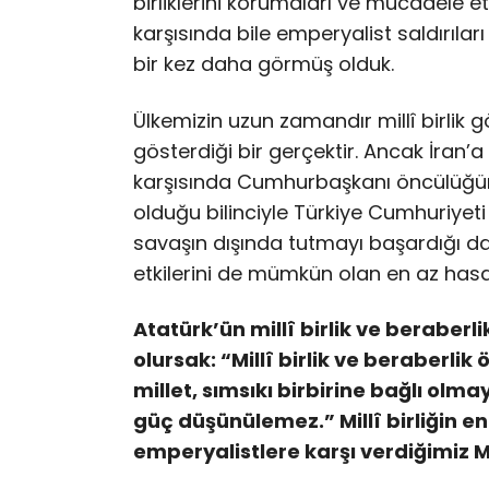
birliklerini korumaları ve mücadele et
karşısında bile emperyalist saldırıla
bir kez daha görmüş olduk.
Ülkemizin uzun zamandır millî birlik
gösterdiği bir gerçektir. Ancak İran’a
karşısında Cumhurbaşkanı öncülüğünde
olduğu bilinciyle Türkiye Cumhuriyeti 
savaşın dışında tutmayı başardığı d
etkilerini de mümkün olan en az hasa
Atatürk’ün millî birlik ve beraberl
olursak: “Millî birlik ve beraberli
millet, sımsıkı birbirine bağlı olm
güç düşünülemez.” Millî birliğin en
emperyalistlere karşı verdiğimiz Mi