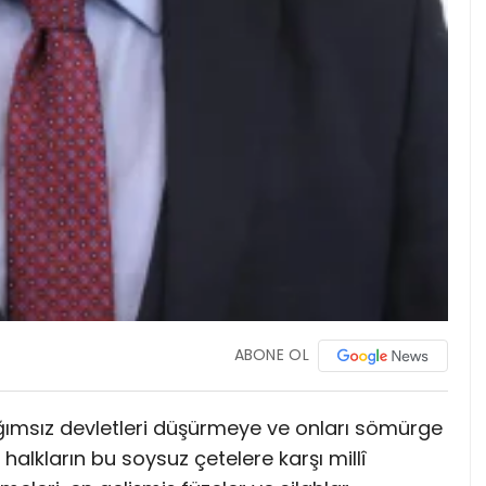
ABONE OL
ağımsız devletleri düşürmeye ve onları sömürge
 halkların bu soysuz çetelere karşı millî