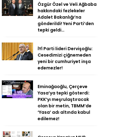
Özgür Özel ve Veli Ağbaba
hakkındaki fezlekeler
Adalet Bakanlığı’na
gönderildi! Yeni Parti’den
tepki geldi…
İYİ Parti lideri Dervişoğlu:
Cesedimizi çiğnemeden
yeni bir cumhuriyet inşa
edemezler!
Eminağaoğlu, Çerçeve
Yasa’ya tepki gösterdi:
PKK’yı meşrulaştıracak
olan bir metin, TBMM’de
‘Yasa’ adı altında kabul
edilemez!