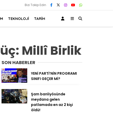
Bizi Takip Edin
AM
TEKNOLOJİ
TARİH
: Millî Birlik
SON HABERLER
YENİ PARTİ’NİN PROGRAMI
SINIFI GEÇER Mİ?
Şam banliyösünde
meydana gelen
patlamada en az 2 kişi
öldü!