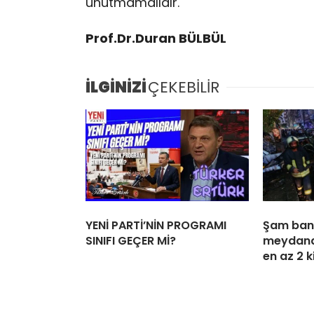
unutmamalıdır.
Prof.Dr.Duran BÜLBÜL
İLGİNİZİ
ÇEKEBİLİR
YENİ PARTİ’NİN PROGRAMI
Şam ban
SINIFI GEÇER Mİ?
meydana
en az 2 k