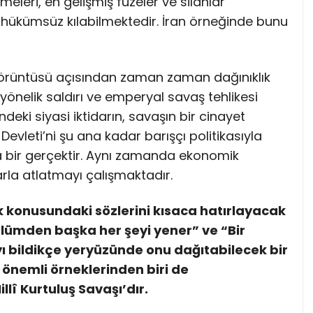
meleri, en gelişmiş füzeler ve silahlar
rı hükümsüz kılabilmektedir. İran örneğinde bunu
 görüntüsü açısından zaman zaman dağınıklık
 yönelik saldırı ve emperyal savaş tehlikesi
ki siyasi iktidarın, savaşın bir cinayet
Devleti’ni şu ana kadar barışçı politikasıyla
a bir gerçektir. Aynı zamanda ekonomik
rla atlatmayı çalışmaktadır.
ik konusundaki sözlerini kısaca hatırlayacak
k ölümden başka her şeyi yener” ve “Bir
ayı bildikçe yeryüzünde onu dağıtabilecek bir
 önemli örneklerinden biri de
llî Kurtuluş Savaşı’dır.