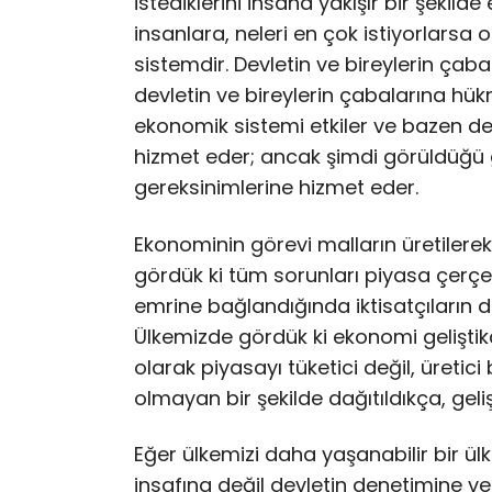
istediklerini insana yakışır bir şekild
insanlara, neleri en çok istiyorlars
sistemdir. Devletin ve bireylerin çab
devletin ve bireylerin çabalarına hü
ekonomik sistemi etkiler ve bazen de
hizmet eder; ancak şimdi görüldüğü g
gereksinimlerine hizmet eder.
Ekonominin görevi malların üretilerek
gördük ki tüm sorunları piyasa çerç
emrine bağlandığında iktisatçıların da
Ülkemizde gördük ki ekonomi geliştik
olarak piyasayı tüketici değil, üretici 
olmayan bir şekilde dağıtıldıkça, geli
Eğer ülkemizi daha yaşanabilir bir ü
insafına değil devletin denetimine v