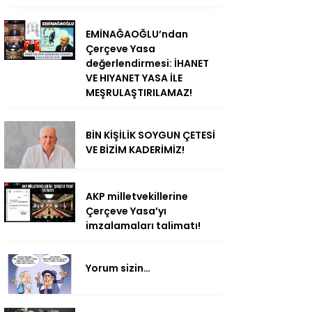
EMİNAĞAOĞLU’ndan
Çerçeve Yasa
değerlendirmesi: İHANET
VE HIYANET YASA İLE
MEŞRULAŞTIRILAMAZ!
BİN KİŞİLİK SOYGUN ÇETESİ
VE BİZİM KADERİMİZ!
AKP milletvekillerine
Çerçeve Yasa’yı
imzalamaları talimatı!
Yorum sizin…