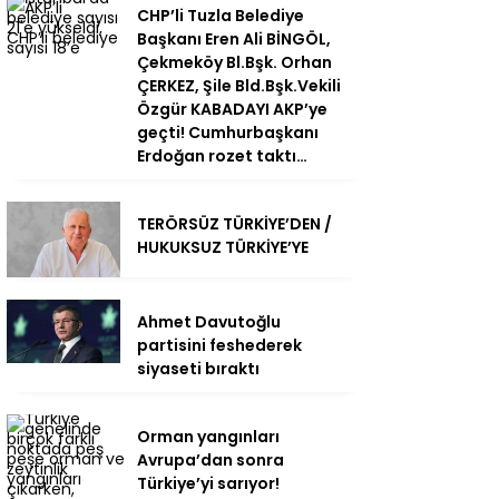
CHP’li Tuzla Belediye
Başkanı Eren Ali BİNGÖL,
Çekmeköy Bl.Bşk. Orhan
ÇERKEZ, Şile Bld.Bşk.Vekili
Özgür KABADAYI AKP’ye
geçti! Cumhurbaşkanı
Erdoğan rozet taktı…
TERÖRSÜZ TÜRKİYE’DEN /
HUKUKSUZ TÜRKİYE’YE
Ahmet Davutoğlu
partisini feshederek
siyaseti bıraktı
Orman yangınları
Avrupa’dan sonra
Türkiye’yi sarıyor!