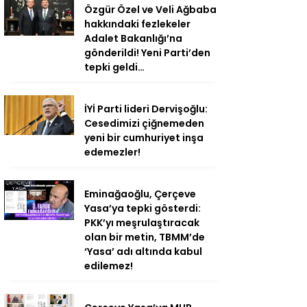
Özgür Özel ve Veli Ağbaba
hakkındaki fezlekeler
Adalet Bakanlığı’na
gönderildi! Yeni Parti’den
tepki geldi…
İYİ Parti lideri Dervişoğlu:
Cesedimizi çiğnemeden
yeni bir cumhuriyet inşa
edemezler!
Eminağaoğlu, Çerçeve
Yasa’ya tepki gösterdi:
PKK’yı meşrulaştıracak
olan bir metin, TBMM’de
‘Yasa’ adı altında kabul
edilemez!