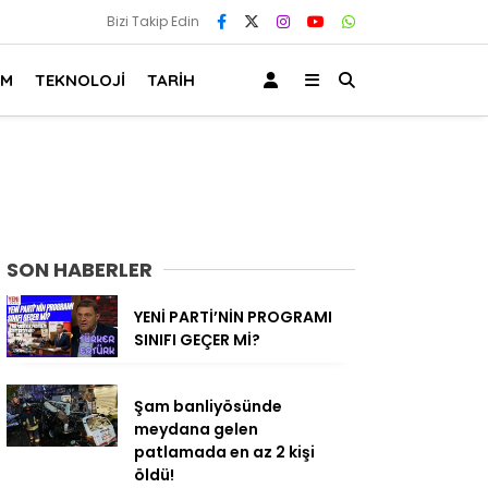
Bizi Takip Edin
AM
TEKNOLOJİ
TARİH
SON HABERLER
YENİ PARTİ’NİN PROGRAMI
SINIFI GEÇER Mİ?
Şam banliyösünde
meydana gelen
patlamada en az 2 kişi
öldü!