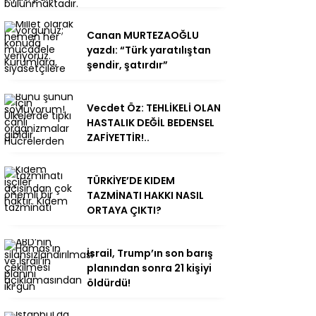
Canan MURTEZAOĞLU
yazdı: “Türk yaratılıştan
şendir, şatırdır”
Vecdet Öz: TEHLİKELİ OLAN
HASTALIK DEĞİL BEDENSEL
ZAFİYETTİR!..
TÜRKİYE’DE KIDEM
TAZMİNATI HAKKI NASIL
ORTAYA ÇIKTI?
İsrail, Trump’ın son barış
planından sonra 21 kişiyi
öldürdü!