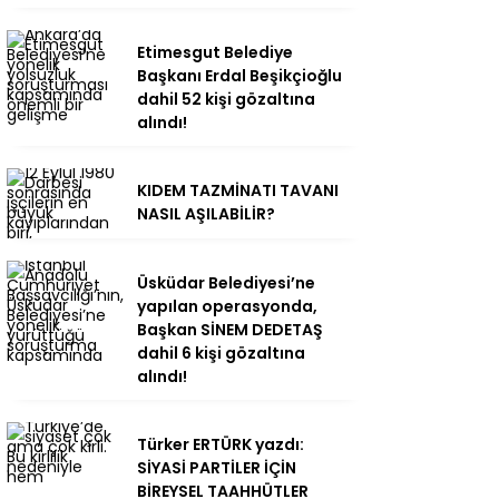
Etimesgut Belediye
Başkanı Erdal Beşikçioğlu
dahil 52 kişi gözaltına
alındı!
KIDEM TAZMİNATI TAVANI
NASIL AŞILABİLİR?
Üsküdar Belediyesi’ne
yapılan operasyonda,
Başkan SİNEM DEDETAŞ
dahil 6 kişi gözaltına
alındı!
Türker ERTÜRK yazdı:
SİYASİ PARTİLER İÇİN
BİREYSEL TAAHHÜTLER