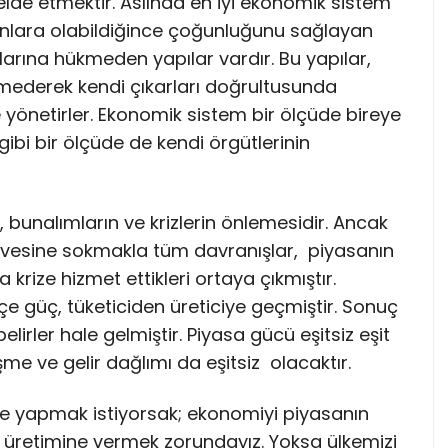
e elde etmektir. Aslında en iyi ekonomik sistem
a onlara olabildiğince çoğunluğunu sağlayan
alarına hükmeden yapılar vardır. Bu yapılar,
kmederek kendi çıkarları doğrultusunda
 yönetirler. Ekonomik sistem bir ölçüde bireye
ibi bir ölçüde de kendi örgütlerinin
, bunalımların ve krizlerin önlemesidir. Ancak
evesine sokmakla tüm davranışlar, piyasanın
 krize hizmet ettikleri ortaya çıkmıştır.
çe güç, tüketiciden üreticiye geçmiştir. Sonuç
belirler hale gelmiştir. Piyasa gücü eşitsiz eşit
şme ve gelir dağlımı da eşitsiz olacaktır.
lke yapmak istiyorsak; ekonomiyi piyasanın
e üretimine vermek zorundayız. Yoksa ülkemizi