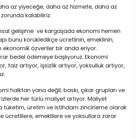
aha az yiyeceğe, daha az hizmete, daha az
orunda kalabiliriz.
umsal gelişime ve kargaşada ekonomi hemen
yapı bunu körükledikçe ücretlinin, emeklinin,
m ekonomik özveriler bir anda eriyor.
krar bedel ödemeye başlıyoruz. Ekonomi
r, faiz artıyor, işsizlik artıyor, yoksulluk artıyor,
z.
i halktan yana değil; baskı, çıkar grupları ve
zlerde her türlü maliyet artıyor. Maliyet
yla tüketim, üretim ve istihdam zincirleme olarak
ücretlilere, emeklilere ve yoksullara zarar