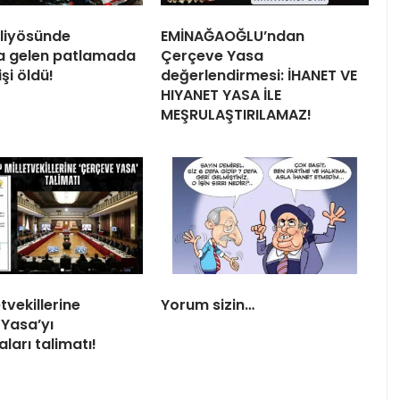
liyösünde
EMİNAĞAOĞLU’ndan
 gelen patlamada
Çerçeve Yasa
işi öldü!
değerlendirmesi: İHANET VE
HIYANET YASA İLE
MEŞRULAŞTIRILAMAZ!
tvekillerine
Yorum sizin…
Yasa’yı
ları talimatı!