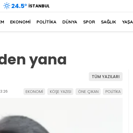
24.5
°
İSTANBUL
EM
EKONOMİ
POLİTİKA
DÜNYA
SPOR
SAĞLIK
YAŞ
den yana
TÜM YAZILARI
3:26
EKONOMİ
KÖŞE YAZISI
ÖNE ÇIKAN
POLİTİKA