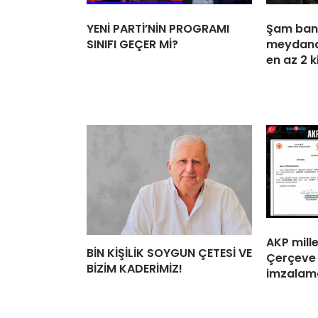
YENİ PARTİ’NİN PROGRAMI
Şam ban
SINIFI GEÇER Mİ?
meydana
en az 2 k
AKP mille
BİN KİŞİLİK SOYGUN ÇETESİ VE
Çerçeve 
BİZİM KADERİMİZ!
imzalama