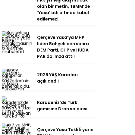
PKK’yı meşrulaştıracak
olan bir metin, TBMM’de
‘Yasa’ adı altında kabul
edilemez!
Çerçeve Yasa’ya MHP
lideri Bahçeli’den sonra
DEM Parti, CHP ve HÜDA
PAR da imza attı!
2026 YAŞ Kararları
açıklandı!
Karadeniz’de Türk
gemisine Dron saldırısı!
Çerçeve Yasa Teklifi yarın