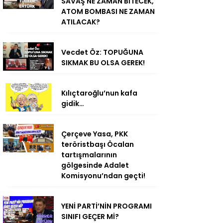
SAVAŞ NE ZAMAN BİTECEK,
ATOM BOMBASI NE ZAMAN
ATILACAK?
Vecdet Öz: TOPUĞUNA
SIKMAK BU OLSA GEREK!
Kılıçtaroğlu’nun kafa
gidik…
Çerçeve Yasa, PKK
teröristbaşı Öcalan
tartışmalarının
gölgesinde Adalet
Komisyonu’ndan geçti!
YENİ PARTİ’NİN PROGRAMI
SINIFI GEÇER Mİ?