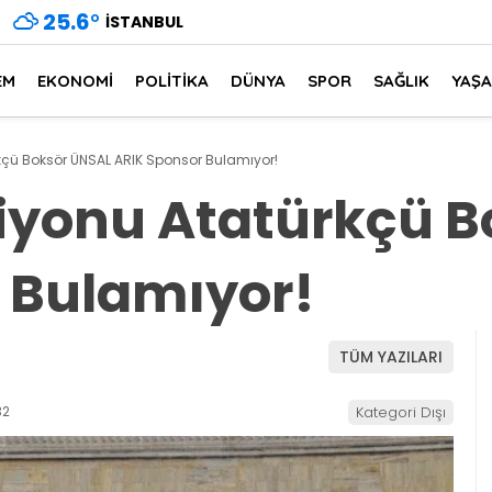
25.6
°
İSTANBUL
EM
EKONOMİ
POLİTİKA
DÜNYA
SPOR
SAĞLIK
YAŞ
çü Boksör ÜNSAL ARIK Sponsor Bulamıyor!
yonu Atatürkçü B
 Bulamıyor!
TÜM YAZILARI
32
Kategori Dışı