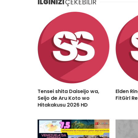
İLGİNİZİ
ÇEKEBİLİR
Tensei shita Daiseijo wa,
Elden Rin
Seijo de Aru Koto wo
FitGirl 
Hitakakusu 2026 HD