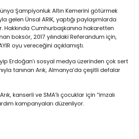
 Dünya Şampiyonluk Altın Kemerini götürmek
yla gelen Ünsal ARIK, yaptığı paylaşımlarda
yor. Hakkında Cumhurbaşkanına hakaretten
an boksör, 2017 yılındaki Referandum için,
YIR oyu vereceğini açıklamıştı.
yip Erdoğan’ı sosyal medya üzerinden çok sert
nıyla tanınan Arık, Almanya’da çeşitli defalar
rık, kanserli ve SMA’lı çocuklar için “imzalı
yardım kampanyaları düzenliyor.