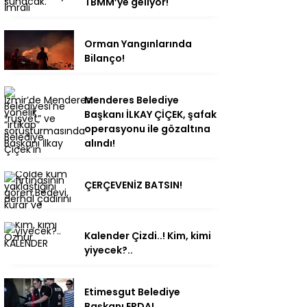
TBMM’ye geliyor!
Orman Yangınlarında
Bilanço!
Menderes Belediye
Başkanı İLKAY ÇİÇEK, şafak
operasyonu ile gözaltına
alındı!
ÇERÇEVENİZ BATSIN!
Kalender Çizdi..! Kim, kimi
yiyecek?..
Etimesgut Belediye
Başkanı ERDAL