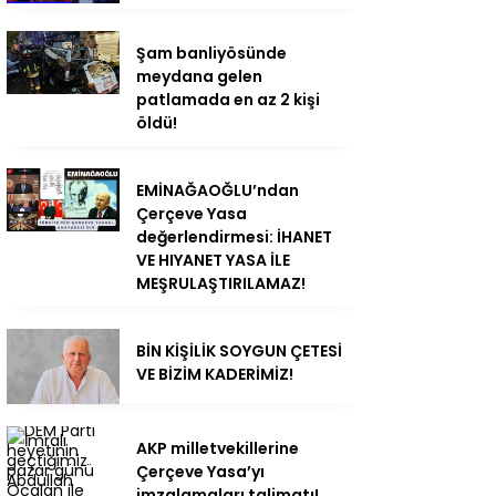
Şam banliyösünde
meydana gelen
patlamada en az 2 kişi
öldü!
EMİNAĞAOĞLU’ndan
Çerçeve Yasa
değerlendirmesi: İHANET
VE HIYANET YASA İLE
MEŞRULAŞTIRILAMAZ!
BİN KİŞİLİK SOYGUN ÇETESİ
VE BİZİM KADERİMİZ!
AKP milletvekillerine
Çerçeve Yasa’yı
imzalamaları talimatı!