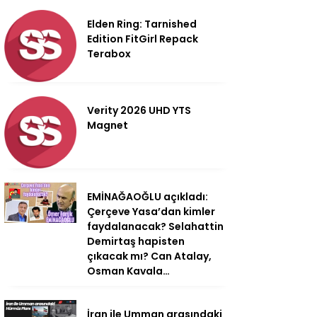
Elden Ring: Tarnished
Edition FitGirl Repack
Terabox
Verity 2026 UHD YTS
Magnet
EMİNAĞAOĞLU açıkladı:
Çerçeve Yasa’dan kimler
faydalanacak? Selahattin
Demirtaş hapisten
çıkacak mı? Can Atalay,
Osman Kavala…
İran ile Umman arasındaki