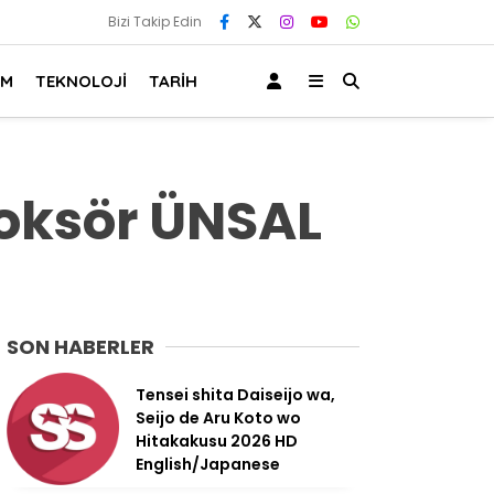
Bizi Takip Edin
AM
TEKNOLOJİ
TARİH
oksör ÜNSAL
SON HABERLER
Tensei shita Daiseijo wa,
Seijo de Aru Koto wo
Hitakakusu 2026 HD
English/Japanese