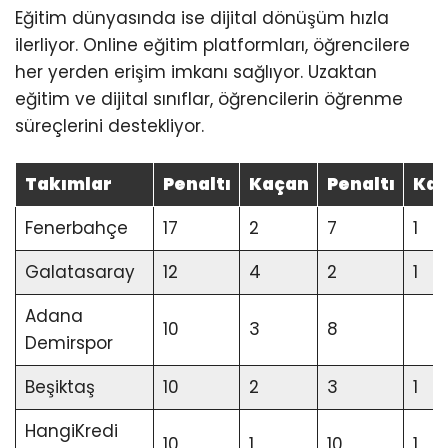
Eğitim dünyasında ise dijital dönüşüm hızla
ilerliyor. Online eğitim platformları, öğrencilere
her yerden erişim imkanı sağlıyor. Uzaktan
eğitim ve dijital sınıflar, öğrencilerin öğrenme
süreçlerini destekliyor.
Takımlar
Penaltı
Kaçan
Penaltı
Ka
Fenerbahçe
17
2
7
1
Galatasaray
12
4
2
1
Adana
10
3
8
Demirspor
Beşiktaş
10
2
3
1
HangiKredi
10
1
10
1