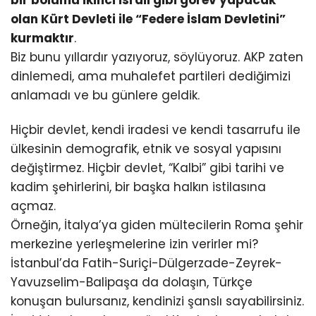
bir bölümü ikinci İsrail gibi görev yapacak
olan Kürt Devleti ile “Federe İslam Devletini”
kurmaktır
.
Biz bunu yıllardır yazıyoruz, söylüyoruz. AKP zaten
dinlemedi, ama muhalefet partileri dediğimizi
anlamadı ve bu günlere geldik.
Hiçbir devlet, kendi iradesi ve kendi tasarrufu ile
ülkesinin demografik, etnik ve sosyal yapısını
değiştirmez. Hiçbir devlet, “Kalbi” gibi tarihi ve
kadim şehirlerini, bir başka halkın istilasına
açmaz.
Örneğin, İtalya’ya giden mültecilerin Roma şehir
merkezine yerleşmelerine izin verirler mi?
İstanbul’da Fatih-Suriçi-Dülgerzade-Zeyrek-
Yavuzselim-Balipaşa da dolaşın, Türkçe
konuşan bulursanız, kendinizi şanslı sayabilirsiniz.