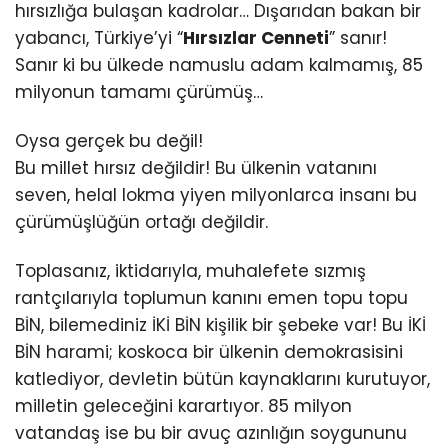
hırsızlığa bulaşan kadrolar… Dışarıdan bakan bir
yabancı, Türkiye’yi “
Hırsızlar Cenneti
” sanır!
Sanır ki bu ülkede namuslu adam kalmamış, 85
milyonun tamamı çürümüş…
Oysa gerçek bu değil!
Bu millet hırsız değildir! Bu ülkenin vatanını
seven, helal lokma yiyen milyonlarca insanı bu
çürümüşlüğün ortağı değildir.
Toplasanız, iktidarıyla, muhalefete sızmış
rantçılarıyla toplumun kanını emen topu topu
BİN, bilemediniz İKİ BİN kişilik bir şebeke var! Bu İKİ
BİN harami; koskoca bir ülkenin demokrasisini
katlediyor, devletin bütün kaynaklarını kurutuyor,
milletin geleceğini karartıyor. 85 milyon
vatandaş ise bu bir avuç azınlığın soygununu