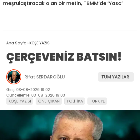
meşrulaştıracak olan bir metin, TBMM’de ‘Yasa’
Ana Sayfa
›
KÖŞE YAZISI
ÇERÇEVENİZ BATSIN!
Rifat SERDAROĞLU
TÜM YAZILARI
Giriş: 03-08-2026 19:02
Güncelleme: 03-08-2026 19:03
KÖŞE YAZISI
ÖNE ÇIKAN
POLİTİKA
TÜRKİYE