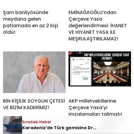
Şam banliyösünde
EMİNAĞAOĞLU’ndan
meydana gelen
Çerçeve Yasa
patlamada en az 2 kişi
değerlendirmesi: İHANET
öldü!
VE HIYANET YASA İLE
MEŞRULAŞTIRILAMAZ!
BİN KİŞİLİK SOYGUN ÇETESİ
AKP milletvekillerine
VE BİZİM KADERİMİZ!
Çerçeve Yasa’yı
imzalamaları talimatı!
Sıradaki Haber
Karadeniz’de Türk gemisine Dron saldırısı!