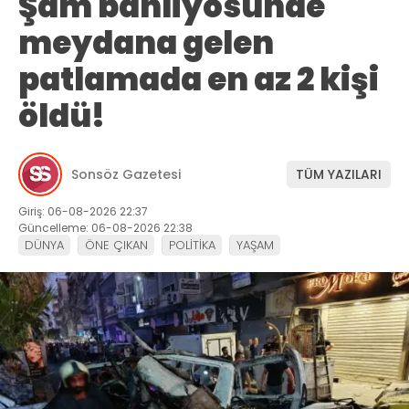
Şam banliyösünde
meydana gelen
patlamada en az 2 kişi
öldü!
Sonsöz Gazetesi
TÜM YAZILARI
Giriş: 06-08-2026 22:37
Güncelleme: 06-08-2026 22:38
DÜNYA
ÖNE ÇIKAN
POLİTİKA
YAŞAM