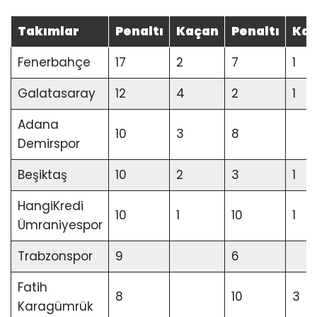
Takımlar
Penaltı
Kaçan
Penaltı
Ka
Fenerbahçe
17
2
7
1
Galatasaray
12
4
2
1
Adana
10
3
8
Demirspor
Beşiktaş
10
2
3
1
HangiKredi
10
1
10
1
Ümraniyespor
Trabzonspor
9
6
Fatih
8
10
3
Karagümrük