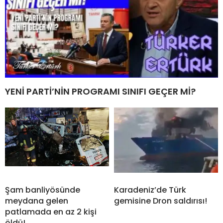
YENİ PARTİ’NİN PROGRAMI SINIFI GEÇER Mİ?
Şam banliyösünde
Karadeniz’de Türk
meydana gelen
gemisine Dron saldırısı!
patlamada en az 2 kişi
öldü!