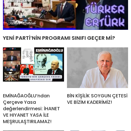
YENİ PARTİ’NİN PROGRAMI SINIFI GEÇER Mİ?
EMİNAĞAOĞLU’ndan
BİN KİŞİLİK SOYGUN ÇETESİ
Çerçeve Yasa
VE BİZİM KADERİMİZ!
değerlendirmesi: İHANET
VE HIYANET YASA İLE
MEŞRULAŞTIRILAMAZ!