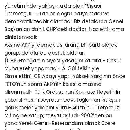
yönetiminde, yaklaşmakta olan “Siyasi
Ümmetçilik Tufanını” doğru okuyamadı ve
demokratik tedbir alamadı. Biz defalarca Genel
Başkanları dahil, CHP’deki dostları ikaz ettik ama
dinletemedik!
Aksine AKP’yi demokrasi ürünü bir parti olarak
görüp, defalarca destek oldular.
(CHP, Erdoğan’ın siyasi yasağını kaldırdı- Cesur
Muhalefet yapamadı- A. Gül telkiniyle
Ekmelettin’i CB Adayı yaptı. Yüksek Yargının önce
FETÖ’nun sonra AKP’nin kölesi olmasına
direnmedi- Türk Ordusunun Komuta Heyetinin
çökertilmesini seyretti- Davutoğlu’nun İstikşafi
görüşmeler yalanını yuttu-AKP’nin 15 Temmuz
Mitingine katılıp, meşrulaştırdı-2002’den bu
yana Yerel-Genel-Referandum olmak üzere