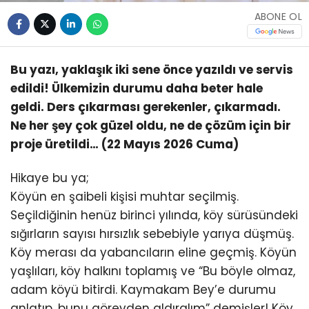
ABONE OL
Bu yazı, yaklaşık iki sene önce yazıldı ve servis
edildi! Ülkemizin durumu daha beter hale
geldi. Ders çıkarması gerekenler, çıkarmadı.
Ne her şey çok güzel oldu, ne de çözüm için bir
proje üretildi… (22 Mayıs 2026 Cuma)
Hikaye bu ya;
Köyün en şaibeli kişisi muhtar seçilmiş.
Seçildiğinin henüz birinci yılında, köy sürüsündeki
sığırların sayısı hırsızlık sebebiyle yarıya düşmüş.
Köy merası da yabancıların eline geçmiş. Köyün
yaşlıları, köy halkını toplamış ve “Bu böyle olmaz,
adam köyü bitirdi. Kaymakam Bey’e durumu
anlatıp, bunu görevden aldıralım” demişler! Köy