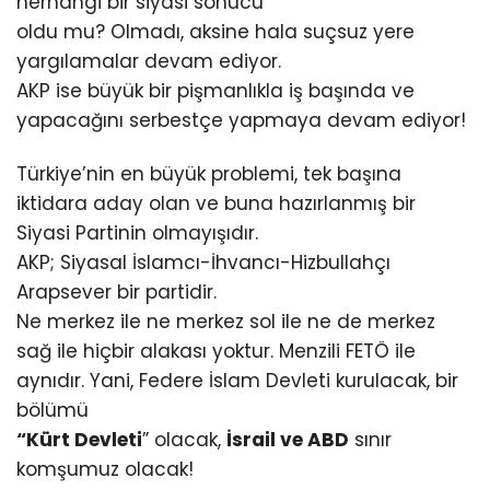
herhangi bir siyasi sonucu
oldu mu? Olmadı, aksine hala suçsuz yere
yargılamalar devam ediyor.
AKP ise büyük bir pişmanlıkla iş başında ve
yapacağını serbestçe yapmaya devam ediyor!
Türkiye’nin en büyük problemi, tek başına
iktidara aday olan ve buna hazırlanmış bir
Siyasi Partinin olmayışıdır.
AKP; Siyasal İslamcı-İhvancı-Hizbullahçı
Arapsever bir partidir.
Ne merkez ile ne merkez sol ile ne de merkez
sağ ile hiçbir alakası yoktur. Menzili FETÖ ile
aynıdır. Yani, Federe İslam Devleti kurulacak, bir
bölümü
“Kürt Devleti
” olacak,
İsrail ve ABD
sınır
komşumuz olacak!