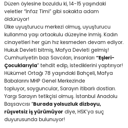
Düzen öylesine bozuldu ki, 14-15 yaşındaki
veletler “İnfaz Timi” gibi sokakta adam
öldürüyor!
Ülke uyuşturucu merkezi olmuş, uyuşturucu
kullanma yaşı ortaokulu düzeyine inmiş. Kadın
cinayetleri her gün hız kesmeden devam ediyor.
Hukuk Devleti bitmiş, Mafya Devleti gelmiş!
Cumhuriyetin bazı Savcıları, insanları
“Eşleri-
Çocuklarıyla
” tehdit edip, istediklerini yaptırıyor!
Hükümet Ortağı 78 yaşındaki Bahçeli, Mafya
Babalarını MHP Genel Merkezinde
topluyor, soyguncular, Sarayın itibarlı dostları.
Yargı Sarayın tetikçisi olmuş. İstanbul Anadolu
Başsavcısı “
Burada yolsuzluk dizboyu,
rüşvetsiz iş yürümüyor
diye, HSK’ya suç
duyurusunda bulunuyor!