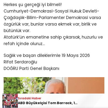
Herkes şu gerçeği iyi bilmeli!
Cumhuriyet-Demokrasi-Sosyal Hukuk Devleti-
Çağdaşlık-Bilim-Parlamenter Demokrasi varsa
özgürlük var, bunlar varsa ekmek var, birlik ve
bütünlük var.
Atatürk’ün emanetine sahip çıkarsak, huzurlu ve
refah içinde oluruz…
Sağlık ve başarı dileklerimle 19 Mayıs 2026
Rifat Serdaroğlu
DOĞRU Parti Genel Başkanı
Sıradaki Haber
ABD Büyükelçisi Tom Barrack, 19 Mayıs’ta Ankara’da protesto edildi: “Barrack evine dön!”