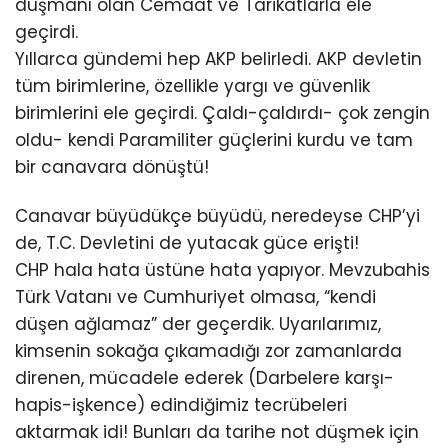
düşmanı olan Cemaat ve Tarikatlarla ele
geçirdi.
Yıllarca gündemi hep AKP belirledi. AKP devletin
tüm birimlerine, özellikle yargı ve güvenlik
birimlerini ele geçirdi. Çaldı-çaldırdı- çok zengin
oldu- kendi Paramiliter güçlerini kurdu ve tam
bir canavara dönüştü!
Canavar büyüdükçe büyüdü, neredeyse CHP’yi
de, T.C. Devletini de yutacak güce erişti!
CHP hala hata üstüne hata yapıyor. Mevzubahis
Türk Vatanı ve Cumhuriyet olmasa, “kendi
düşen ağlamaz” der geçerdik. Uyarılarımız,
kimsenin sokağa çıkamadığı zor zamanlarda
direnen, mücadele ederek (Darbelere karşı-
hapis-işkence) edindiğimiz tecrübeleri
aktarmak idi! Bunları da tarihe not düşmek için