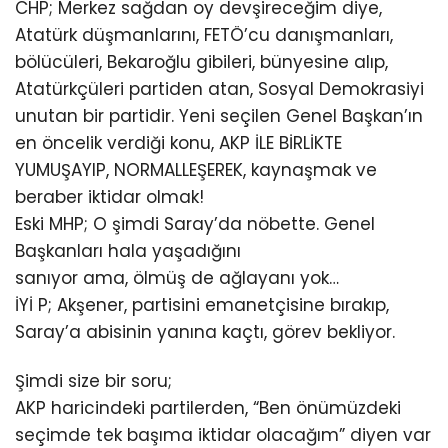
CHP; Merkez sağdan oy devşireceğim diye,
Atatürk düşmanlarını, FETÖ’cu danışmanları,
bölücüleri, Bekaroğlu gibileri, bünyesine alıp,
Atatürkçüleri partiden atan, Sosyal Demokrasiyi
unutan bir partidir. Yeni seçilen Genel Başkan’ın
en öncelik verdiği konu, AKP İLE BİRLİKTE
YUMUŞAYIP, NORMALLEŞEREK, kaynaşmak ve
beraber iktidar olmak!
Eski MHP; O şimdi Saray’da nöbette. Genel
Başkanları hala yaşadığını
sanıyor ama, ölmüş de ağlayanı yok…
İYİ P; Akşener, partisini emanetçisine bırakıp,
Saray’a abisinin yanına kaçtı, görev bekliyor.
Şimdi size bir soru;
AKP haricindeki partilerden, “Ben önümüzdeki
seçimde tek başıma iktidar olacağım” diyen var