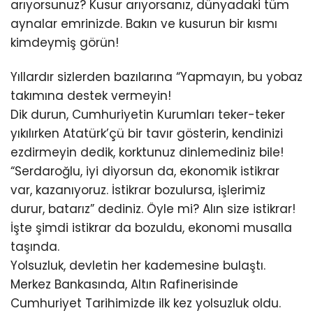
arıyorsunuz? Kusur arıyorsanız, dünyadaki tüm
aynalar emrinizde. Bakın ve kusurun bir kısmı
kimdeymiş görün!
Yıllardır sizlerden bazılarına “Yapmayın, bu yobaz
takımına destek vermeyin!
Dik durun, Cumhuriyetin Kurumları teker-teker
yıkılırken Atatürk’çü bir tavır gösterin, kendinizi
ezdirmeyin dedik, korktunuz dinlemediniz bile!
“Serdaroğlu, iyi diyorsun da, ekonomik istikrar
var, kazanıyoruz. İstikrar bozulursa, işlerimiz
durur, batarız” dediniz. Öyle mi? Alın size istikrar!
İşte şimdi istikrar da bozuldu, ekonomi musalla
taşında.
Yolsuzluk, devletin her kademesine bulaştı.
Merkez Bankasında, Altın Rafinerisinde
Cumhuriyet Tarihimizde ilk kez yolsuzluk oldu.