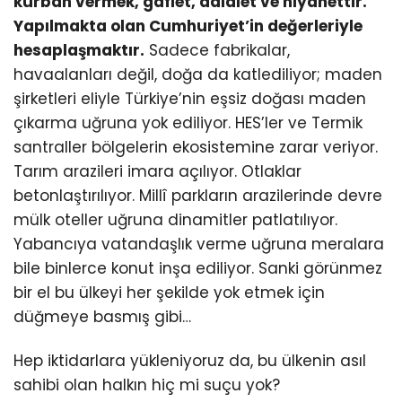
kurban vermek, gaflet, dalalet ve hıyanettir.
Yapılmakta olan Cumhuriyet’in değerleriyle
hesaplaşmaktır.
Sadece fabrikalar,
havaalanları değil, doğa da katlediliyor; maden
şirketleri eliyle Türkiye’nin eşsiz doğası maden
çıkarma uğruna yok ediliyor. HES’ler ve Termik
santraller bölgelerin ekosistemine zarar veriyor.
Tarım arazileri imara açılıyor. Otlaklar
betonlaştırılıyor. Millî parkların arazilerinde devre
mülk oteller uğruna dinamitler patlatılıyor.
Yabancıya vatandaşlık verme uğruna meralara
bile binlerce konut inşa ediliyor. Sanki görünmez
bir el bu ülkeyi her şekilde yok etmek için
düğmeye basmış gibi…
Hep iktidarlara yükleniyoruz da, bu ülkenin asıl
sahibi olan halkın hiç mi suçu yok?