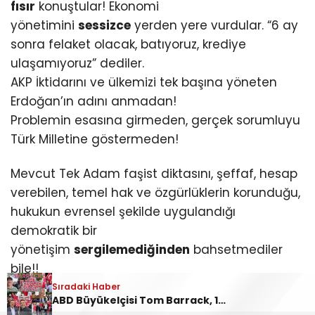
fısır
konuştular! Ekonomi
yönetimini
sessizce
yerden yere vurdular. “6 ay
sonra felaket olacak, batıyoruz, krediye
ulaşamıyoruz” dediler.
AKP İktidarını ve ülkemizi tek başına yöneten
Erdoğan’ın adını anmadan!
Problemin esasına girmeden, gerçek sorumluyu
Türk Milletine göstermeden!
Mevcut Tek Adam faşist diktasını, şeffaf, hesap
verebilen, temel hak ve özgürlüklerin korunduğu,
hukukun evrensel şekilde uygulandığı
demokratik bir
yönetişim
sergilemediğinden
bahsetmediler
bile!!
Sıradaki Haber
ABD Büyükelçisi Tom Barrack, 19 Mayıs’ta Ankara’da protesto edildi: “Barrack evine dön!”
Sabah şerifleriniz hayırlı olsun İş Dünyası, siz yeni