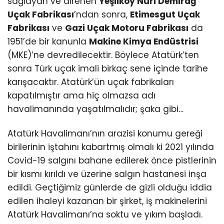
sağlayan ve direnen
Yeşilköy Nuri Demirağ
Uçak Fabrikası
’ndan sonra,
Etimesgut Uçak
Fabrikası
ve
Gazi Uçak Motoru Fabrikası
da
1951’de bir kanunla
Makine Kimya Endüstrisi
(MKE)’ne devredilecektir. Böylece Atatürk’ten
sonra Türk uçak imali birkaç sene içinde tarihe
karışacaktır. Atatürk’ün uçak fabrikaları
kapatılmıştır ama hiç olmazsa adı
havalimanında yaşatılmalıdır; şaka gibi…
Atatürk Havalimanı’nın arazisi konumu gereği
birilerinin iştahını kabartmış olmalı ki 2021 yılında
Covid-19 salgını bahane edilerek önce pistlerinin
bir kısmı kırıldı ve üzerine salgın hastanesi inşa
edildi. Geçtiğimiz günlerde de gizli olduğu iddia
edilen ihaleyi kazanan bir şirket, iş makinelerini
Atatürk Havalimanı’na soktu ve yıkım başladı.