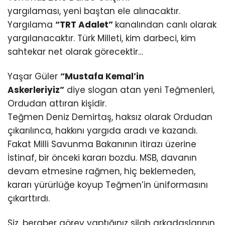
yargılaması, yeni baştan ele alınacaktır.
Yargılama
“TRT Adalet”
kanalından canlı olarak
yargılanacaktır. Türk Milleti, kim darbeci, kim
sahtekar net olarak görecektir…
Yaşar Güler
“Mustafa Kemal’in
Askerleriyiz”
diye slogan atan yeni Teğmenleri,
Ordudan attıran kişidir.
Teğmen Deniz Demirtaş, haksız olarak Ordudan
çıkarılınca, hakkını yargıda aradı ve kazandı.
Fakat Milli Savunma Bakanının itirazı üzerine
İstinaf, bir önceki kararı bozdu. MSB, davanın
devam etmesine rağmen, hiç beklemeden,
kararı yürürlüğe koyup Teğmen’in üniformasını
çıkarttırdı.
Siz, beraber görev yaptığınız silah arkadaşlarının