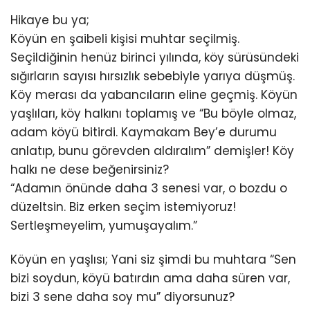
Hikaye bu ya;
Köyün en şaibeli kişisi muhtar seçilmiş.
Seçildiğinin henüz birinci yılında, köy sürüsündeki
sığırların sayısı hırsızlık sebebiyle yarıya düşmüş.
Köy merası da yabancıların eline geçmiş. Köyün
yaşlıları, köy halkını toplamış ve “Bu böyle olmaz,
adam köyü bitirdi. Kaymakam Bey’e durumu
anlatıp, bunu görevden aldıralım” demişler! Köy
halkı ne dese beğenirsiniz?
“Adamın önünde daha 3 senesi var, o bozdu o
düzeltsin. Biz erken seçim istemiyoruz!
Sertleşmeyelim, yumuşayalım.”
Köyün en yaşlısı; Yani siz şimdi bu muhtara “Sen
bizi soydun, köyü batırdın ama daha süren var,
bizi 3 sene daha soy mu” diyorsunuz?