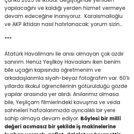
çünkü 2023’te iktidar değiştiğinde yeniden
yapılacağını ve kaldığı yerden hizmet vermeye
devam edeceğine inanıyoruz. Karaismailoğlu
ve AKP iktidarı nasıl hatırlanacak; yorum sizin…
***
Atatürk Havalimanı ile anısı olmayan çok azdır
sanırım. Henüz Yeşilköy Havaalanı iken benim
bile uçağın kapısında öğretmenim ve
arkadaşlarımla siyah-beyaz fotoğrafım var. 60’lı
yıllarda ilkokul öğrencilerinin götürüldüğü gözde
yapılar arasında yer alırdı. Anılarımız olmasa
bile, Yeşilçam filmlerindeki kavuşma ve veda
sahneleri hafızalarımızda ayrıcalıklı bir yere
sahip olmaya devam ediyor.
Böylesi bir millî
değeri acımasız bir şekilde iş makinelerine