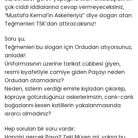
çok ciddi iddialarına cevap vermeyeceksiniz,
“Mustafa Kemal’in Askerleriyiz” diye slogan atan
Teğmenleri TSK’dan attıracaksınız!
Soru şu;
Teğmenleri bu slogan için Ordudan atıyorsunuz,
anladık!
Üniformasının üzerine tarikat cübbesi giyen,
resmi kıyafetiyle camiye giden Paşayı neden
Ordudan atamadınız?
Neden, sizlerin verdiği emirle kışladan çıkarılıp,
köprüye götürdüğünüz askerlerimizin, canlı-canlı
boğazlarını kesen katillerin yakalanmasında
ısrarcı olmadınız?
Hep sorulan bir soru vardır;
Hangisi gerçek Paşa? Zeki Müren mi, yoksa bu