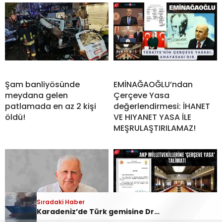
Şam banliyösünde
EMİNAĞAOĞLU’ndan
meydana gelen
Çerçeve Yasa
patlamada en az 2 kişi
değerlendirmesi: İHANET
öldü!
VE HIYANET YASA İLE
MEŞRULAŞTIRILAMAZ!
Sıradaki Haber
Karadeniz’de Türk gemisine Dron saldırısı!