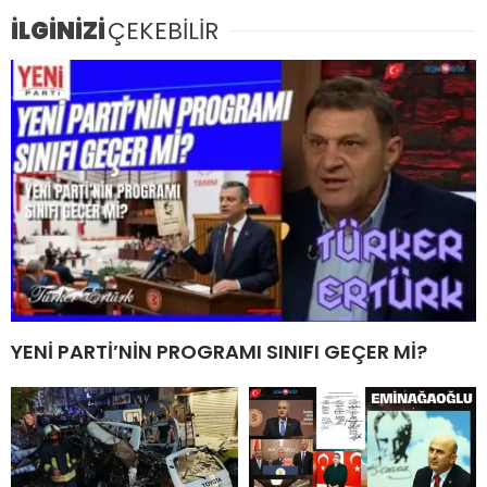
İLGİNİZİ
ÇEKEBİLİR
YENİ PARTİ’NİN PROGRAMI SINIFI GEÇER Mİ?