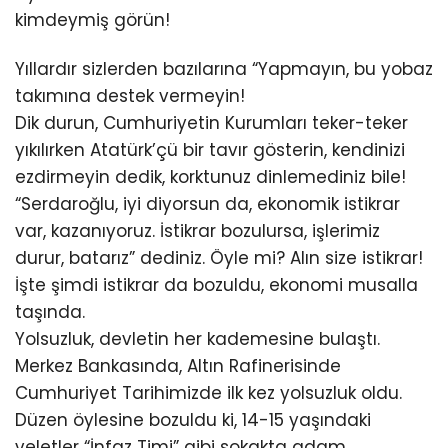
kimdeymiş görün!
Yıllardır sizlerden bazılarına “Yapmayın, bu yobaz
takımına destek vermeyin!
Dik durun, Cumhuriyetin Kurumları teker-teker
yıkılırken Atatürk’çü bir tavır gösterin, kendinizi
ezdirmeyin dedik, korktunuz dinlemediniz bile!
“Serdaroğlu, iyi diyorsun da, ekonomik istikrar
var, kazanıyoruz. İstikrar bozulursa, işlerimiz
durur, batarız” dediniz. Öyle mi? Alın size istikrar!
İşte şimdi istikrar da bozuldu, ekonomi musalla
taşında.
Yolsuzluk, devletin her kademesine bulaştı.
Merkez Bankasında, Altın Rafinerisinde
Cumhuriyet Tarihimizde ilk kez yolsuzluk oldu.
Düzen öylesine bozuldu ki, 14-15 yaşındaki
veletler “İnfaz Timi” gibi sokakta adam