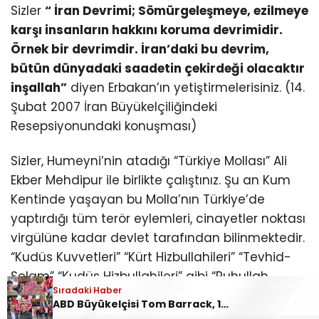
Sizler
“ İran Devrimi; Sömürgeleşmeye, ezilmeye
karşı insanların hakkını koruma devrimidir.
Örnek bir devrimdir. İran’daki bu devrim,
bütün dünyadaki saadetin çekirdeği olacaktır
inşallah”
diyen Erbakan’ın yetiştirmelerisiniz. (14.
Şubat 2007 İran Büyükelçiliğindeki
Resepsiyonundaki konuşması)
Sizler, Humeyni’nin atadığı “Türkiye Mollası” Ali
Ekber Mehdipur ile birlikte çalıştınız. Şu an Kum
Kentinde yaşayan bu Molla’nın Türkiye’de
yaptırdığı tüm terör eylemleri, cinayetler noktası
virgülüne kadar devlet tarafından bilinmektedir.
“Kudüs Kuvvetleri” “Kürt Hizbullahileri” “Tevhid-
Selam” “Kudüs Hizbullahileri” gibi “Ruhullah
Sıradaki Haber
Humeyni ve Ayetullah Ali Hamaney” tarafından
ABD Büyükelçisi Tom Barrack, 19 Mayıs’ta Ankara’da protesto edildi: “Barrack evine dön!”
desteklenen terör örgütleri “Ameliyatçı” dedikleri