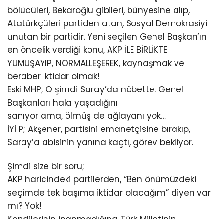
bölücüleri, Bekaroğlu gibileri, bünyesine alıp,
Atatürkçüleri partiden atan, Sosyal Demokrasiyi
unutan bir partidir. Yeni seçilen Genel Başkan’ın
en öncelik verdiği konu, AKP İLE BİRLİKTE
YUMUŞAYIP, NORMALLEŞEREK, kaynaşmak ve
beraber iktidar olmak!
Eski MHP; O şimdi Saray’da nöbette. Genel
Başkanları hala yaşadığını
sanıyor ama, ölmüş de ağlayanı yok…
İYİ P; Akşener, partisini emanetçisine bırakıp,
Saray’a abisinin yanına kaçtı, görev bekliyor.
Şimdi size bir soru;
AKP haricindeki partilerden, “Ben önümüzdeki
seçimde tek başıma iktidar olacağım” diyen var
mı? Yok!
Kendilerinin inanmadığına Türk Milletinin