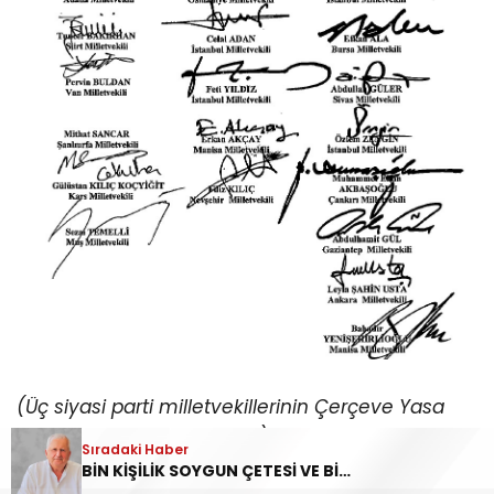
(Üç siyasi parti milletvekillerinin Çerçeve Yasa
Kanun teklifindeki imzaları)
Sıradaki Haber
BİN KİŞİLİK SOYGUN ÇETESİ VE BİZİM KADERİMİZ!
Madde 7- Bu Yasa ile tamamen iktidar