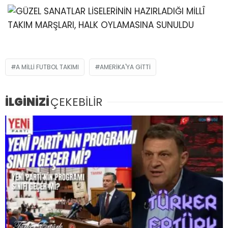
A MILLI FUTBOL TAKIMI
AMERIKA'YA GITTI
İLGİNİZİ
ÇEKEBİLİR