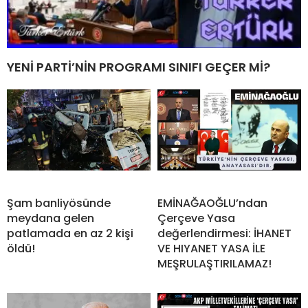
YENİ PARTİ’NİN PROGRAMI SINIFI GEÇER Mİ?
Şam banliyösünde
EMİNAĞAOĞLU’ndan
meydana gelen
Çerçeve Yasa
patlamada en az 2 kişi
değerlendirmesi: İHANET
öldü!
VE HIYANET YASA İLE
MEŞRULAŞTIRILAMAZ!