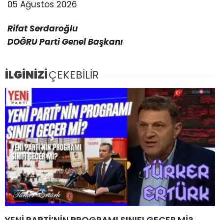
05 Ağustos 2026
Rifat Serdaroğlu
DOĞRU Parti Genel Başkanı
İLGİNİZİ
ÇEKEBİLİR
YENİ PARTİ’NİN PROGRAMI SINIFI GEÇER Mİ?