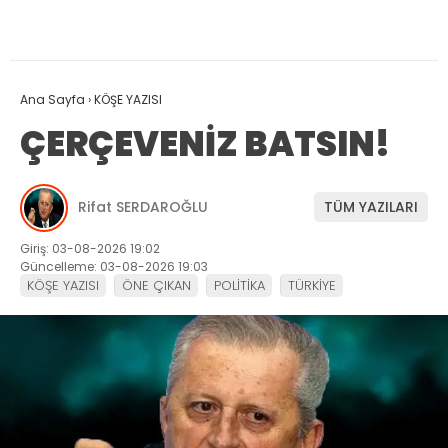
Ana Sayfa
›
KÖŞE YAZISI
ÇERÇEVENİZ BATSIN!
Rifat SERDAROĞLU
TÜM YAZILARI
Giriş: 03-08-2026 19:02
Güncelleme: 03-08-2026 19:03
KÖŞE YAZISI
ÖNE ÇIKAN
POLİTİKA
TÜRKİYE