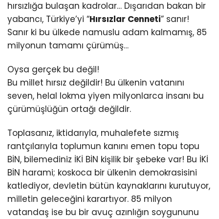
hırsızlığa bulaşan kadrolar… Dışarıdan bakan bir
yabancı, Türkiye’yi “
Hırsızlar Cenneti
” sanır!
Sanır ki bu ülkede namuslu adam kalmamış, 85
milyonun tamamı çürümüş…
Oysa gerçek bu değil!
Bu millet hırsız değildir! Bu ülkenin vatanını
seven, helal lokma yiyen milyonlarca insanı bu
çürümüşlüğün ortağı değildir.
Toplasanız, iktidarıyla, muhalefete sızmış
rantçılarıyla toplumun kanını emen topu topu
BİN, bilemediniz İKİ BİN kişilik bir şebeke var! Bu İKİ
BİN harami; koskoca bir ülkenin demokrasisini
katlediyor, devletin bütün kaynaklarını kurutuyor,
milletin geleceğini karartıyor. 85 milyon
vatandaş ise bu bir avuç azınlığın soygununu