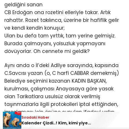
geldiğini sanan
CB Erdoğan ona rozetini elleriyle takar. Artık
rahattır. Rozet takılınca, üzerine bir hafiflik gelir
ve kendi kendin konuşur;
Ulan bu defa tam yırttık, tam yerine gelmişiz.
Burada çalmayanı, yolsuzluk yapmayanı
dövüyorlar. Oh cennete mi geldik?
Aynı anda o İl’deki Adliye sarayında, kapısında
C.Savcısı yazan (o, C harfi CABBAR demekmiş)
Belediye seçimini kazanan KADIN BAŞKAN,
kurulması, çalışması Anayasaya göre yasak
olan Tarikatlara usulsüz olarak verilmiş
taşınmazlarla ilgili protokolleri iptal ettiğinden,
imzalaması için önüne sunulan ifadeyi yırtıp
Sıradaki Haber
Sıradaki Haber
atmış! “
Ben yolsuzluk yapmam. Böyle bir
ÇERÇEVENİZ BATSIN!
Kalender Çizdi..! Kim, kimi yiyecek?..
kağıdı imzalayacağıma, girer yatarım.