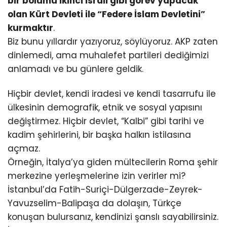
bir bölümü ikinci İsrail gibi görev yapacak
olan Kürt Devleti ile “Federe İslam Devletini”
kurmaktır
.
Biz bunu yıllardır yazıyoruz, söylüyoruz. AKP zaten
dinlemedi, ama muhalefet partileri dediğimizi
anlamadı ve bu günlere geldik.
Hiçbir devlet, kendi iradesi ve kendi tasarrufu ile
ülkesinin demografik, etnik ve sosyal yapısını
değiştirmez. Hiçbir devlet, “Kalbi” gibi tarihi ve
kadim şehirlerini, bir başka halkın istilasına
açmaz.
Örneğin, İtalya’ya giden mültecilerin Roma şehir
merkezine yerleşmelerine izin verirler mi?
İstanbul’da Fatih-Suriçi-Dülgerzade-Zeyrek-
Yavuzselim-Balipaşa da dolaşın, Türkçe
konuşan bulursanız, kendinizi şanslı sayabilirsiniz.