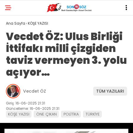
Ana Sayfa
›
KÖŞE YAZISI
Vecdet ÖZ: Ulus Birliği
İttifakı milli çizgiden
taviz vermeyen 3. yolu
açıyor…
Vecdet ÖZ
TÜM YAZILARI
Giriş: 16-06-2025 21:31
Güncelleme: 16-06-2025 21:31
KÖŞE YAZISI
ÖNE ÇIKAN
POLİTİKA
TÜRKİYE