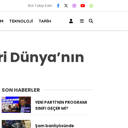
Bizi Takip Edin
AM
TEKNOLOJİ
TARİH
eri Dünya’nın
SON HABERLER
YENİ PARTİ’NİN PROGRAMI
SINIFI GEÇER Mİ?
Şam banliyösünde