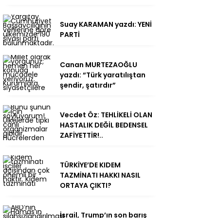
Suay KARAMAN yazdı: YENİ
PARTİ
Canan MURTEZAOĞLU
yazdı: “Türk yaratılıştan
şendir, şatırdır”
Vecdet Öz: TEHLİKELİ OLAN
HASTALIK DEĞİL BEDENSEL
ZAFİYETTİR!..
TÜRKİYE’DE KIDEM
TAZMİNATI HAKKI NASIL
ORTAYA ÇIKTI?
İsrail, Trump’ın son barış