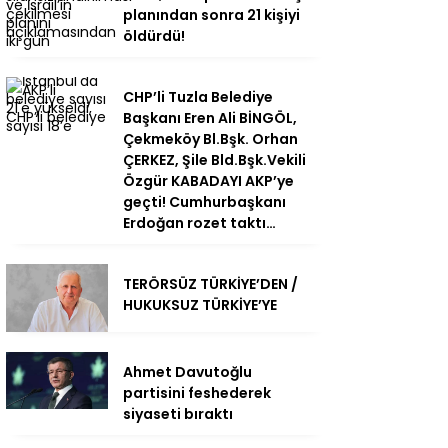
planından sonra 21 kişiyi
öldürdü!
CHP’li Tuzla Belediye
Başkanı Eren Ali BİNGÖL,
Çekmeköy Bl.Bşk. Orhan
ÇERKEZ, Şile Bld.Bşk.Vekili
Özgür KABADAYI AKP’ye
geçti! Cumhurbaşkanı
Erdoğan rozet taktı…
TERÖRSÜZ TÜRKİYE’DEN /
HUKUKSUZ TÜRKİYE’YE
Ahmet Davutoğlu
partisini feshederek
siyaseti bıraktı