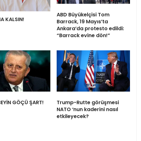
ABD Büyükelçisi Tom
HA KALSIN!
Barrack, 19 Mayıs’ta
Ankara’da protesto edildi:
“Barrack evine dön!”
BEYİN GÖÇÜ ŞART!
Trump-Rutte görüşmesi
NATO ‘nun kaderini nasıl
etkileyecek?