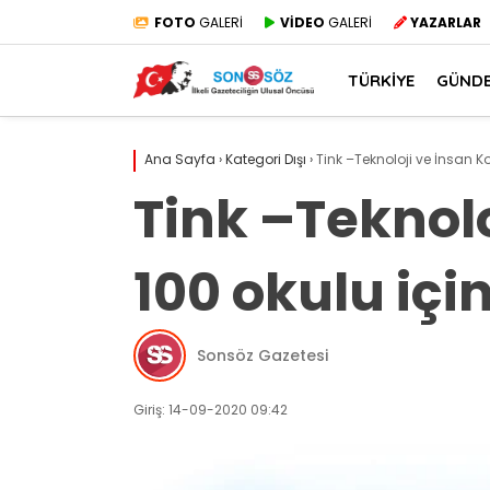
FOTO
GALERİ
VİDEO
GALERİ
YAZARLAR
TÜRKİYE
GÜND
Ana Sayfa
›
Kategori Dışı
›
Tink –Teknoloji ve İnsan Ko
Tink –Teknolo
100 okulu içi
Sonsöz Gazetesi
Giriş: 14-09-2020 09:42