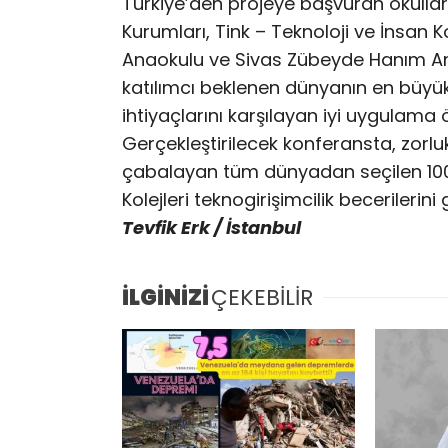
Türkiye’den projeye başvuran okulları
Kurumları, Tink – Teknoloji ve İnsan 
Anaokulu ve Sivas Zübeyde Hanım An
katılımcı beklenen dünyanın en büy
ihtiyaçlarını karşılayan iyi uygulama 
Gerçekleştirilecek konferansta, zor
çabalayan tüm dünyadan seçilen 100 
Kolejleri teknogirişimcilik becerilerin
Tevfik Erk / İstanbul
İLGİNİZİ
ÇEKEBİLİR