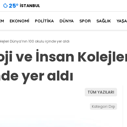
25
°
İSTANBUL
EM
EKONOMİ
POLİTİKA
DÜNYA
SPOR
SAĞLIK
YAŞ
lejleri Dünya’nın 100 okulu içinde yer aldı
ji ve İnsan Kolejl
nde yer aldı
TÜM YAZILARI
Kategori Dışı