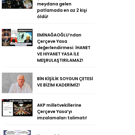
meydana gelen
patlamada en az 2 kişi
öldü!
EMİNAĞAOĞLU’ndan
Çerçeve Yasa
değerlendirmesi: İHANET
VE HIYANET YASA İLE
MEŞRULAŞTIRILAMAZ!
BİN KİŞİLİK SOYGUN ÇETESİ
VE BİZİM KADERİMİZ!
AKP milletvekillerine
Çerçeve Yasa’yı
imzalamaları talimatı!