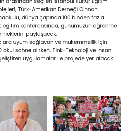
n arasından seçilen İstanbul Kültür Eğitim
Kolejleri, Türk-Amerikan Derneği Cinnah
aokulu, dünya çapında 100 binden fazla
ük eğitim konferansında, günümüzün öğrenme
örneklerini paylaşacak.
luklara uyum sağlayan ve mükemmellik için
okul sahne alırken, Tink-Teknoloji ve İnsan
i geliştiren uygulamalar ile projede yer alacak.