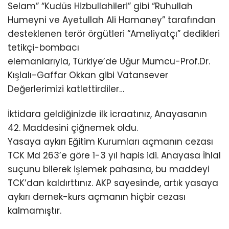
Selam” “Kudüs Hizbullahileri” gibi “Ruhullah
Humeyni ve Ayetullah Ali Hamaney” tarafından
desteklenen terör örgütleri “Ameliyatçı” dedikleri
tetikçi-bombacı
elemanlarıyla, Türkiye’de Uğur Mumcu-Prof.Dr.
Kışlalı-Gaffar Okkan gibi Vatansever
Değerlerimizi katlettirdiler…
İktidara geldiğinizde ilk icraatınız, Anayasanın
42. Maddesini çiğnemek oldu.
Yasaya aykırı Eğitim Kurumları açmanın cezası
TCK Md 263’e göre 1-3 yıl hapis idi. Anayasa İhlal
suçunu bilerek işlemek pahasına, bu maddeyi
TCK’dan kaldırttınız. AKP sayesinde, artık yasaya
aykırı dernek-kurs açmanın hiçbir cezası
kalmamıştır.