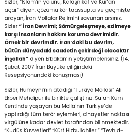
Sizler, “İslam’ın yolunu, Kalaşnikof ve Kur’an
açar” diyen, çözümü kör taassupta ve geçmişte
arayan, İran Mollalar Rejimini savunanlarsınız.
Sizler
“ İran Devrimi; Sömürgeleşmeye, ezilmeye
karşı insanların hakkını koruma devrimidir.
Örnek bir devrimdir. İran’daki bu devrim,
bütün dünyadaki saadetin çekirdeği olacaktır
inşallah”
diyen Erbakan’ın yetiştirmelerisiniz. (14.
Şubat 2007 İran Büyükelçiliğindeki
Resepsiyonundaki konuşması)
Sizler, Humeyni’nin atadığı “Türkiye Mollası” Ali
Ekber Mehdipur ile birlikte çalıştınız. Şu an Kum
Kentinde yaşayan bu Molla’nın Türkiye’de
yaptırdığı tüm terör eylemleri, cinayetler noktası
virgülüne kadar devlet tarafından bilinmektedir.
“Kudüs Kuvvetleri” “Kürt Hizbullahileri” “Tevhid-