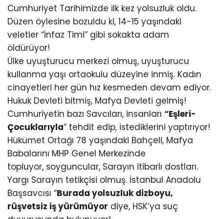
Cumhuriyet Tarihimizde ilk kez yolsuzluk oldu.
Düzen öylesine bozuldu ki, 14-15 yaşındaki
veletler “İnfaz Timi” gibi sokakta adam
öldürüyor!
Ülke uyuşturucu merkezi olmuş, uyuşturucu
kullanma yaşı ortaokulu düzeyine inmiş. Kadın
cinayetleri her gün hız kesmeden devam ediyor.
Hukuk Devleti bitmiş, Mafya Devleti gelmiş!
Cumhuriyetin bazı Savcıları, insanları
“Eşleri-
Çocuklarıyla
” tehdit edip, istediklerini yaptırıyor!
Hükümet Ortağı 78 yaşındaki Bahçeli, Mafya
Babalarını MHP Genel Merkezinde
topluyor, soyguncular, Sarayın itibarlı dostları.
Yargı Sarayın tetikçisi olmuş. İstanbul Anadolu
Başsavcısı “
Burada yolsuzluk dizboyu,
rüşvetsiz iş yürümüyor
diye, HSK’ya suç