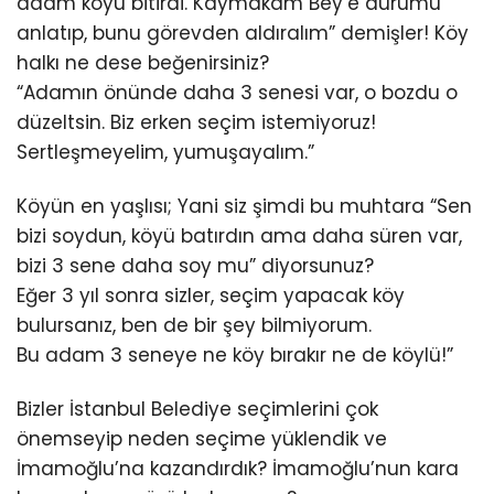
adam köyü bitirdi. Kaymakam Bey’e durumu
anlatıp, bunu görevden aldıralım” demişler! Köy
halkı ne dese beğenirsiniz?
“Adamın önünde daha 3 senesi var, o bozdu o
düzeltsin. Biz erken seçim istemiyoruz!
Sertleşmeyelim, yumuşayalım.”
Köyün en yaşlısı; Yani siz şimdi bu muhtara “Sen
bizi soydun, köyü batırdın ama daha süren var,
bizi 3 sene daha soy mu” diyorsunuz?
Eğer 3 yıl sonra sizler, seçim yapacak köy
bulursanız, ben de bir şey bilmiyorum.
Bu adam 3 seneye ne köy bırakır ne de köylü!”
Bizler İstanbul Belediye seçimlerini çok
önemseyip neden seçime yüklendik ve
İmamoğlu’na kazandırdık? İmamoğlu’nun kara