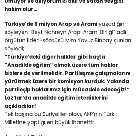
Umuyor ve diliyorum ki akıl ve vatan sevgisi
hakim olur…
Türkiye’de 8 milyon Arap ve Arami
yaşadığını
söyleyen “Beyt Nahreyn Arap-Arami Birliği” adlı
örgütün lideri-sözcüsü Mim Yavuz Binbay şunları
söyledi;
“Türkiye’deki diğer halklar gibi başta
“Anadilde eğitim” olmak üzere tüm haklar
bizlere de verilmelidir. Partileşme çalışmalarını
yürütmek üzere bir komisyon kurduk. Yakında
partileşip haklarımız için mücadele edeceğiz!”
Laz’lar’da anadilde eğitim istediklerini
açıkladılar!
Tek başına bu Suriyeliler olayı, AKP’nin Türk
Milletine yaptığı en büyük ihanettir.