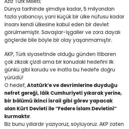
Aziz Türk Milleti;
Dünya tarihinde şimdiye kadar, 5 milyondan
fazla yabancıyı, yani küçük bir ülke nüfusu kadar
insanı kendi ülkesine kabul eden bir devlet
görülmemiştir. Savaşlar-işgaller ve zora dayalı
göçlerde bile böyle bir olay yaşanmamıştır.
AKP, Türk siyasetinde olduğu günden itibaren
çok zikzak çizdi ama bir konudaki hedefini ilk
günkü gibi korudu ve inatla bu hedefe doğru
yürüdü!
O hedef,
Atatürk’e ve devrimlerine duyduğu
nefret gereği, lâik Cumhuriyeti yıkarak yerine,
bir bölümü ikinci İsrail gibi görev yapacak
olan Kürt Devleti ile “Federe İslam Devletini”
kurmaktır
.
Biz bunu yıllardır yazıyoruz, söylüyoruz. AKP zaten