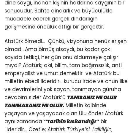
dine saygı, inanan kişinin haklarına saygının bir
sonucudur. Sahte dindarlık ve büyücülükle
mücadele ederek gerçek dindarlığın
gelişmesine öncülük ettiği bir gerçektir.
Atatürk ölmedi… Çünkü, vizyonuna henüz erişen
olmadı. Ama ölmüş olsaydı, bu kadar çok
sayıda tetikçi, her gün onu öldürmeye çalışır
mıydı? Atatürk; akıl, bilim, tam bağımsızlık, anti
emperyalist ve umut demektir ve Atatürk bu
milletin ebedi lideridir… kurucu irade ve onun ilke
ve devrimlerini yok sayan, tanımayan güruha
cevabım sizler Atatürk’ü
TANISANIZ NE OLUR
TANIMASANIZ NE OLUR.
Milletin kalbinde
yaşayan ve yaşayacak olan Ulu önder Atatürk
aynı zamanda
“Tarihin kıskandığı”
bir
Lider’dir… Özetle;
Atatürk Türkiye’si: Laikliğin,