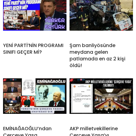
YENİ PARTİ’NİN PROGRAMI
Şam banliyösünde
SINIFI GEÇER Mİ?
meydana gelen
patlamada en az 2 kişi
öldü!
EMİNAĞAOĞLU’ndan
AKP milletvekillerine
Çerçeve Yasa
Çerçeve Yasa’yı