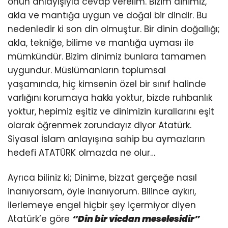
onun anlayışıyla cevap verelim. Bizim dinimiz,
akla ve mantığa uygun ve doğal bir dindir. Bu
nedenledir ki son din olmuştur. Bir dinin doğallığı;
akla, tekniğe, bilime ve mantığa uyması ile
mümkündür. Bizim dinimiz bunlara tamamen
uygundur. Müslümanların toplumsal
yaşamında, hiç kimsenin özel bir sınıf halinde
varlığını korumaya hakkı yoktur, bizde ruhbanlık
yoktur, hepimiz eşitiz ve dinimizin kurallarını eşit
olarak öğrenmek zorundayız diyor Atatürk.
Siyasal İslam anlayışına sahip bu aymazların
hedefi ATATÜRK olmazda ne olur…
Ayrıca biliniz ki; Dinime, bizzat gerçeğe nasıl
inanıyorsam, öyle inanıyorum. Bilince aykırı,
ilerlemeye engel hiçbir şey içermiyor diyen
Atatürk’e göre
“Din bir vicdan meselesidir”