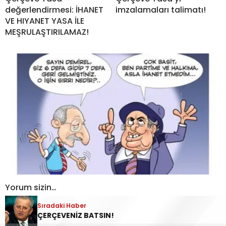
değerlendirmesi: İHANET
imzalamaları talimatı!
VE HIYANET YASA İLE
MEŞRULAŞTIRILAMAZ!
Yorum sizin…
Sıradaki Haber
ÇERÇEVENİZ BATSIN!