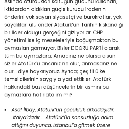
Aslında oturdukları koltuğun gücünü kullanan,
iktidardan aldıkları güçle kurucu iradenin
önderini yok sayan siyasetçi ve bürokratlar, yok
saydıkları ulu önder Atatürk’ün Tarihin kıskandığı
bir lider olduğu gerçeğini gizliyorlar. CHP
yönetimi ise iç meseleleriyle boğuşmaktan bu
aymazları görmüyor. Bizler DOĞRU PARTİ olarak
tüm bu aymazlara; Amacınız ne olursa olsun
sizler Atatürk’ü ansanız ne olur, anmasanız ne
olur… diye haykırıyoruz. Ayrıca; çeşitli ülke
temsilcilerinin saygıyla yad ettikleri Atatürk
hakkındaki bazı düşüncelerin bir kısmını bu
aymazlara hatırlatalım mı?
Asaf İlbay, Atatürk’ün çocukluk arkadaşıdır.
İtalya’dadır… Atatürk’ün sonsuzluğa adım
attığını duyunca, İstanbul’a gitmek üzere