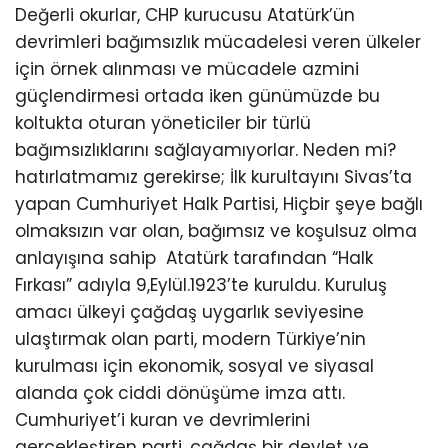
Değerli okurlar, CHP kurucusu Atatürk’ün
devrimleri bağımsızlık mücadelesi veren ülkeler
için örnek alınması ve mücadele azmini
güçlendirmesi ortada iken günümüzde bu
koltukta oturan yöneticiler bir türlü
bağımsızlıklarını sağlayamıyorlar. Neden mi?
hatırlatmamız gerekirse; İlk kurultayını Sivas’ta
yapan Cumhuriyet Halk Partisi, Hiçbir şeye bağlı
olmaksızın var olan, bağımsız ve koşulsuz olma
anlayışına sahip Atatürk tarafından “Halk
Fırkası” adıyla 9,Eylül.1923’te kuruldu. Kuruluş
amacı ülkeyi çağdaş uygarlık seviyesine
ulaştırmak olan parti, modern Türkiye’nin
kurulması için ekonomik, sosyal ve siyasal
alanda çok ciddi dönüşüme imza attı.
Cumhuriyet’i kuran ve devrimlerini
gerçekleştiren parti, çağdaş bir devlet ve