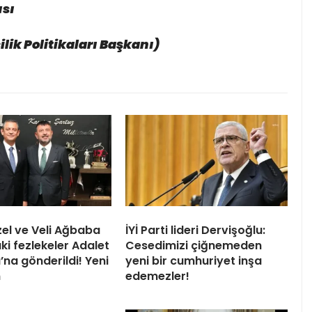
ısı
lik Politikaları Başkanı)
el ve Veli Ağbaba
İYİ Parti lideri Dervişoğlu:
ki fezlekeler Adalet
Cesedimizi çiğnemeden
’na gönderildi! Yeni
yeni bir cumhuriyet inşa
n
edemezler!