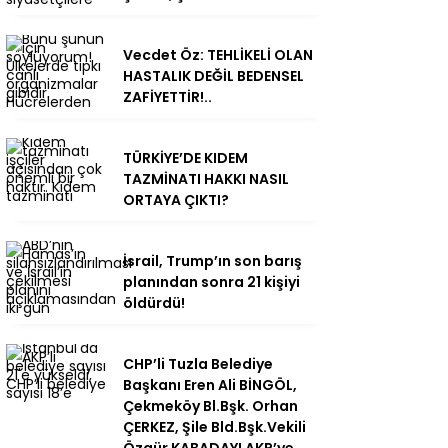
Vecdet Öz: TEHLİKELİ OLAN
HASTALIK DEĞİL BEDENSEL
ZAFİYETTİR!..
TÜRKİYE’DE KIDEM
TAZMİNATI HAKKI NASIL
ORTAYA ÇIKTI?
İsrail, Trump’ın son barış
planından sonra 21 kişiyi
öldürdü!
CHP’li Tuzla Belediye
Başkanı Eren Ali BİNGÖL,
Çekmeköy Bl.Bşk. Orhan
ÇERKEZ, Şile Bld.Bşk.Vekili