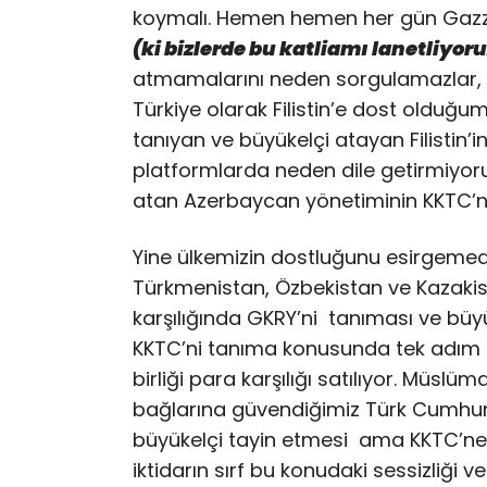
koymalı. Hemen hemen her gün Gazze’n
(ki bizlerde bu katliamı lanetliyor
atmamalarını neden sorgulamazlar, 
Türkiye olarak Filistin’e dost olduğ
tanıyan ve büyükelçi atayan Filistin’
platformlarda neden dile getirmiyoruz?
atan Azerbaycan yönetiminin KKTC’n
Yine ülkemizin dostluğunu esirgemedi
Türkmenistan, Özbekistan ve Kazakistan
karşılığında GKRY’ni tanıması ve büyü
KKTC’ni tanıma konusunda tek adım 
birliği para karşılığı satılıyor. Müslüm
bağlarına güvendiğimiz Türk Cumhuriy
büyükelçi tayin etmesi ama KKTC’ne g
iktidarın sırf bu konudaki sessizliği 