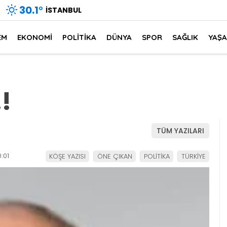
30.1
°
İSTANBUL
EM
EKONOMİ
POLİTİKA
DÜNYA
SPOR
SAĞLIK
YAŞ
!
TÜM YAZILARI
:01
KÖŞE YAZISI
ÖNE ÇIKAN
POLİTİKA
TÜRKİYE