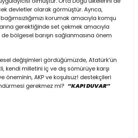
uygulayıcısı olmuştur. Orta Doğu ülkelerini de
ecek devletler olarak görmüştür. Ayrıca,
e bağımsızlığımızı korumak amacıyla komşu
kalarına gerektiğinde set çekmek amacıyla
em de bölgesel barışın sağlanmasına önem
esel değişimleri gördüğümüzde, Atatürk’ün
i, kendi milletini iç ve dış sömürüye karşı
ve öneminin, AKP ve koşulsuz! destekçileri
şündürmesi gerekmez mi?
“KAPI DUVAR”