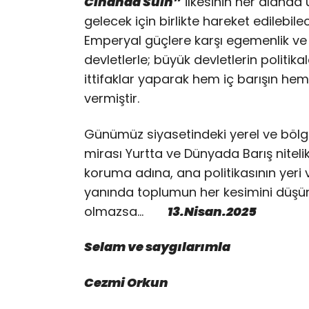
Cihanda Sulh”
ilkesinin her alanda 
gelecek için birlikte hareket edilebil
Emperyal güçlere karşı egemenlik v
devletlerle; büyük devletlerin politi
ittifaklar yaparak hem iç barışın h
vermiştir.
Günümüz siyasetindeki yerel ve bölg
mirası Yurtta ve Dünyada Barış nitelikl
koruma adına, ana politikasının yeri 
yanında toplumun her kesimini dü
olmazsa…
13.Nisan.2025
Selam ve saygılarımla
Cezmi Orkun