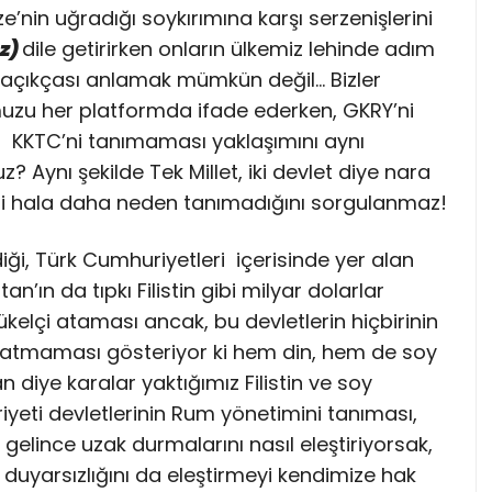
in uğradığı soykırımına karşı serzenişlerini
uz)
dile getirirken onların ülkemiz lehinde adım
açıkçası anlamak mümkün değil… Bizler
umuzu her platformda ifade ederken, GKRY’ni
in KKTC’ni tanımaması yaklaşımını aynı
 Aynı şekilde Tek Millet, iki devlet diye nara
i hala daha neden tanımadığını sorgulanmaz!
ği, Türk Cumhuriyetleri içerisinde yer alan
’ın da tıpkı Filistin gibi milyar dolarlar
kelçi ataması ancak, bu devletlerin hiçbirinin
atmaması gösteriyor ki hem din, hem de soy
an diye karalar yaktığımız Filistin ve soy
eti devletlerinin Rum yönetimini tanıması,
elince uzak durmalarını nasıl eleştiriyorsak,
ve duyarsızlığını da eleştirmeyi kendimize hak