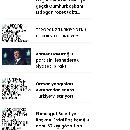
Özgür KABADAYI AKP’ye
geçti! Cumhurbaşkanı
Erdoğan rozet taktı…
TERÖRSÜZ TÜRKİYE’DEN /
HUKUKSUZ TÜRKİYE’YE
Ahmet Davutoğlu
partisini feshederek
siyaseti bıraktı
Orman yangınları
Avrupa’dan sonra
Türkiye’yi sarıyor!
Etimesgut Belediye
Başkanı Erdal Beşikçioğlu
dahil 52 kişi gözaltına