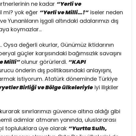
artnerlerinin ne kadar
“Yerli ve
il mi? yok eğer
“Yerli ve Milli…!”
iseler neden
e Yunanlıların işgali altındaki adalarımızı dış
rtaya koymazlar…
 Oysa değerli okurlar, Günümüz iktidarının
eryal güçler karşısındaki bağımsızlık savaşını
e Milli”
olunur görürlerdi.
“KAPI
ucu önderin dış politikasındaki anlayışını,
tarmak istiyorum. Atatürk döneminde Türkiye
vyetler Birliği ve Bölge ülkeleriyle
iyi ilişkiler
r kurarak sınırlarımızı güvence altına aldığı gibi
emli adımlar atmanın yanında, uluslararası
çıl topluluklara üye olarak
“Yurtta Sulh,