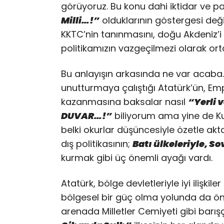
görüyoruz. Bu konu dahi iktidar ve p
Milli…!”
olduklarının göstergesi değ
KKTC’nin tanınmasını, doğu Akdeniz’i v
politikamızın vazgeçilmezi olarak o
Bu anlayışın arkasında ne var acaba…
unutturmaya çalıştığı Atatürk’ün, Emp
kazanmasına baksalar nasıl
“Yerli v
DUVAR…!”
biliyorum ama yine de Kur
belki okurlar düşüncesiyle özetle ak
dış politikasının;
Batı ülkeleriyle, So
kurmak gibi üç önemli ayağı vardı.
Atatürk, bölge devletleriyle iyi ilişkile
bölgesel bir güç olma yolunda da ön
arenada Milletler Cemiyeti gibi barış