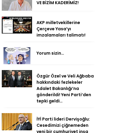
VE BİZİM KADERİMİZ!
AKP milletvekillerine
Çerçeve Yasa’yı
imzalamaları talimatı!
Yorum sizin…
Özgür Özel ve Veli Ağbaba
hakkındaki fezlekeler
Adalet Bakanlığı’na
gönderildi! Yeni Parti’den
tepki geldi…
İYİ Parti lideri Dervişoğlu:
Cesedimizi çiğnemeden
yeni bir cumhuriyet inşa