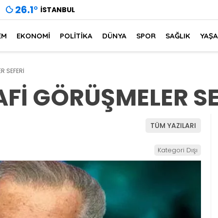
26.1
°
İSTANBUL
EM
EKONOMİ
POLİTİKA
DÜNYA
SPOR
SAĞLIK
YAŞ
ER SEFERİ
ŞAFİ GÖRÜŞMELER SE
TÜM YAZILARI
Kategori Dışı