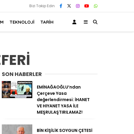
Bizi Takip Edin
AM
TEKNOLOJİ
TARİH
FERİ
SON HABERLER
EMİNAĞAOĞLU’ndan
Çerçeve Yasa
değerlendirmesi: İHANET
VE HIYANET YASA İLE
MEŞRULAŞTIRILAMAZ!
BİN KİŞİLİK SOYGUN ÇETESİ