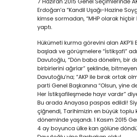
7 Haziran 2015 Genel Seçimlerinde AK
Erdoğan’a “Kandil Uşağı-Hazine Soy
kimse sormadan, “MHP olarak hiçbir k
yaptı.
Hükümeti kurma görevini alan AKP’li
başladı ve görüşmelere “İstikşafi” adın
Davutoğlu, “Dön baba dönelim, bir dah
birbirlerini ağırlar” şeklinde, bitme
Davutoğlu’na; “AKP ile bırak ortak o
parti Genel Başkanına “Olsun, yine d
Her İstikşafileşmede hayır vardır” diy
Bu arada Anayasa paspas edildi! Siya
çiğnendi, Tarihimizin en büyük toplu
döneminde yaşandı. 1 Kasım 2015 Gene
4 ay boyunca ülke kan gölüne döndü.
Davutoğlu yine Başbakan oldu!