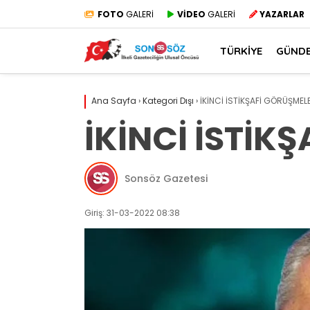
FOTO
GALERİ
VİDEO
GALERİ
YAZARLAR
TÜRKİYE
GÜND
Ana Sayfa
›
Kategori Dışı
›
İKİNCİ İSTİKŞAFİ GÖRÜŞMEL
İKİNCİ İSTİK
Sonsöz Gazetesi
Giriş: 31-03-2022 08:38