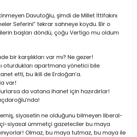
nmeyen Davutoğlu, şimdi de Millet İttifakını
meler Seferini” tekrar sahneye koydu. Bir o
ecilerin başları döndü, çoğu Vertigo mu oldum
e bir karşılıkları var mı? Ne gezer!
ı oturdukları apartmana yönetici bile
net etti, bu ikili de Erdoğan’a.
da var!
lurlarsa da vatana ihanet için hazırdırlar!
lıçdaroğlu’nda!
miş, siyasetin ne olduğunu bilmeyen liberal-
tçi-siyasal ümmetçi gazeteciler bu maya
ırpınıyorlar! Olmaz, bu maya tutmaz, bu maya ile