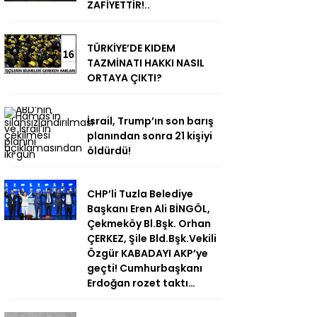
ZAFİYETTİR!..
TÜRKİYE’DE KIDEM
TAZMİNATI HAKKI NASIL
ORTAYA ÇIKTI?
İsrail, Trump’ın son barış
planından sonra 21 kişiyi
öldürdü!
CHP’li Tuzla Belediye
Başkanı Eren Ali BİNGÖL,
Çekmeköy Bl.Bşk. Orhan
ÇERKEZ, Şile Bld.Bşk.Vekili
Özgür KABADAYI AKP’ye
geçti! Cumhurbaşkanı
Erdoğan rozet taktı…