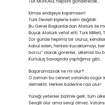
TEK MÜHÜRLE hepsini gönderecek…
Kimse endişeye kapılmasın!
Türk Devleti kişilerle kaim değildir.
Bu Genel Başkanlardan Atatürk ile 
Büyük Atatürk vefat etti. Türk Milleti
Zor günde hepimiz bir oluruz, kendisin
kabul eden, herkesi kucaklamayı, ber
borcu” olarak görenler, ülkemizi bu ba
Kurtuluş Savaşında yaptığımız gibi…
Başaramazsak ne mi olur?
O zaman bu cennet vatanda özgür i
demektir. Herkes kaderine razı olur!
Yüreği yetenler bizimle gelir, tüm ülk
Sevgili ölür ama sevgi ölmez. Vatans