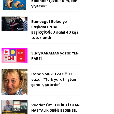
Kalender Çizdi..! Kim, kimi
yiyecek?..
Etimesgut Belediye
Başkanı ERDAL
BEŞİKÇİOĞLU dahil 40 kişi
tutuklandı
Suay KARAMAN yazdı: YENİ
PARTİ
Canan MURTEZAOĞLU
yazdı: “Türk yaratılıştan
şendir, şatırdır”
Vecdet Öz: TEHLİKELİ OLAN
HASTALIK DEĞİL BEDENSEL