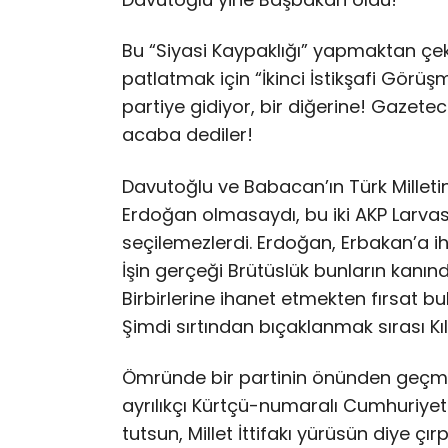
Bu “Siyasi Kaypaklığı” yapmaktan çeki
patlatmak için “İkinci İstikşafi Görüş
partiye gidiyor, bir diğerine! Gazet
acaba dediler!
Davutoğlu ve Babacan’ın Türk Milletind
Erdoğan olmasaydı, bu iki AKP Larvas
seçilemezlerdi. Erdoğan, Erbakan’a iha
İşin gerçeği Brütüslük bunların kanın
Birbirlerine ihanet etmekten fırsat bu
Şimdi sırtından bıçaklanmak sırası Kı
Ömründe bir partinin önünden geçme
ayrılıkçı Kürtçü-numaralı Cumhuriye
tutsun, Millet İttifakı yürüsün diye ç