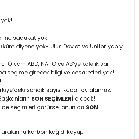
k yok!
erine sadakat yok!
ürküm diyene yok- Ulus Devlet ve Üniter yapıyı
FETÖ var- ABD, NATO ve AB’ye kölelik var!
na seçime girecek bilgi ve cesaretleri yok!
!
Türkiye’deki sandık sayısı kadar oy alamaz.
Başkanların
SON SEÇİMLERİ
olacak!
ir de seçimleri görürse, onun da
SON
k, aralarına karbon kağıdı koyup