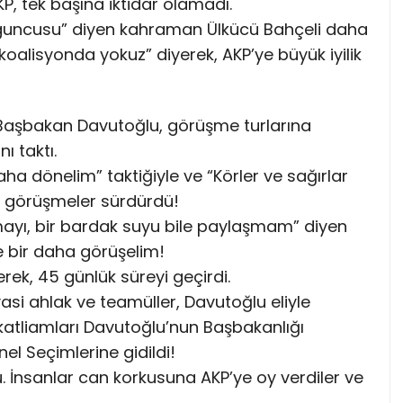
P, tek başına iktidar olamadı.
guncusu” diyen kahraman Ülkücü Bahçeli daha
oalisyonda yokuz” diyerek, AKP’ye büyük iyilik
 Başbakan Davutoğlu, görüşme turlarına
ı taktı.
a dönelim” taktiğiyle ve “Körler ve sağırlar
yen görüşmeler sürdürdü!
lmayı, bir bardak suyu bile paylaşmam” diyen
e bir daha görüşelim!
erek, 45 günlük süreyi geçirdi.
si ahlak ve teamüller, Davutoğlu eliyle
 katliamları Davutoğlu’nun Başbakanlığı
l Seçimlerine gidildi!
 İnsanlar can korkusuna AKP’ye oy verdiler ve