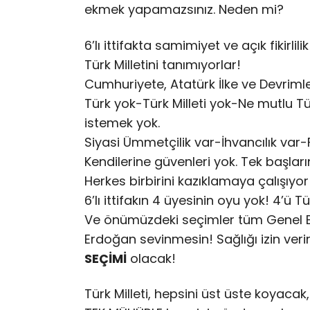
ekmek yapamazsınız. Neden mi?
6’lı ittifakta samimiyet ve açık fikirlili
Türk Milletini tanımıyorlar!
Cumhuriyete, Atatürk İlke ve Devriml
Türk yok-Türk Milleti yok-Ne mutlu T
istemek yok.
Siyasi Ümmetçilik var-İhvancılık var-
Kendilerine güvenleri yok. Tek başları
Herkes birbirini kazıklamaya çalışıyor
6’lı ittifakın 4 üyesinin oyu yok! 4’ü 
Ve önümüzdeki seçimler tüm Genel 
Erdoğan sevinmesin! Sağlığı izin ver
SEÇİMİ
olacak!
Türk Milleti, hepsini üst üste koyaca