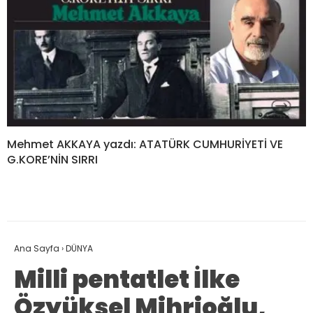
Mehmet AKKAYA yazdı: ATATÜRK CUMHURİYETİ VE
G.KORE’NİN SIRRI
Ana Sayfa
›
DÜNYA
Milli pentatlet İlke
Özyüksel Mihrioğlu,