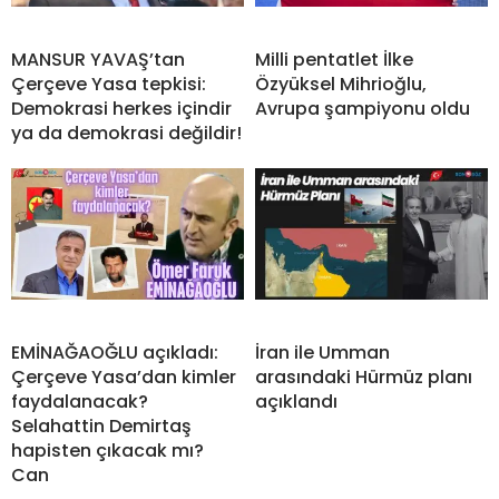
MANSUR YAVAŞ’tan
Milli pentatlet İlke
Çerçeve Yasa tepkisi:
Özyüksel Mihrioğlu,
Demokrasi herkes içindir
Avrupa şampiyonu oldu
ya da demokrasi değildir!
EMİNAĞAOĞLU açıkladı:
İran ile Umman
Çerçeve Yasa’dan kimler
arasındaki Hürmüz planı
faydalanacak?
açıklandı
Selahattin Demirtaş
hapisten çıkacak mı?
Can