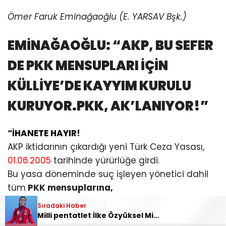
Ömer Faruk Eminağaoğlu (E. YARSAV Bşk.)
EMİNAĞAOĞLU: “AKP, BU SEFER
DE PKK MENSUPLARI İÇİN
KÜLLİYE’DE KAYYIM KURULU
KURUYOR.
PKK, AK’LANIYOR!”
“İHANETE HAYIR!
AKP iktidarının çıkardığı yeni Türk Ceza Yasası,
01.06.2005
tarihinde yürürlüğe girdi.
Bu yasa döneminde suç işleyen yönetici dahil
tüm
PKK mensuplarına,
Dağdan indikleri üstelik aynı gün,
Sıradaki Haber
Ceza değil siyaset ve seçilme yolu!
Milli pentatlet İlke Özyüksel Mihrioğlu, Avrupa şampiyonu oldu