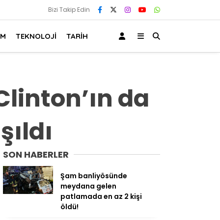
Bizi Takip Edin
AM
TEKNOLOJİ
TARİH
Clinton’ın da
şıldı
SON HABERLER
Şam banliyösünde
meydana gelen
patlamada en az 2 kişi
öldü!