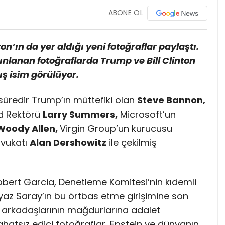
ABONE OL
’ın da yer aldığı yeni fotoğraflar paylaştı.
nlanan fotoğraflarda Trump ve Bill Clinton
ş isim görülüyor.
süredir Trump’ın müttefiki olan
Steve Bannon,
rd Rektörü
Larry Summers,
Microsoft’un
Woody Allen,
Virgin Group’un kurucusu
avukatı
Alan Dershowitz
ile çekilmiş
obert Garcia, Denetleme Komitesi’nin kıdemli
yaz Saray’ın bu örtbas etme girişimine son
ü arkadaşlarının mağdurlarına adalet
hatsız edici fotoğraflar, Epstein ve dünyanın