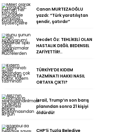
Canan MURTEZAOĞLU
yazdı: “Türk yaratılıştan
şendir, şatırdır”
Vecdet Öz: TEHLİKELİ OLAN
HASTALIK DEĞİL BEDENSEL
ZAFİYETTİR!..
TÜRKİYE’DE KIDEM
TAZMİNATI HAKKI NASIL
ORTAYA ÇIKTI?
İsrail, Trump’ın son barış
planından sonra 21 kişiyi
öldürdü!
CHP’li Tuzla Belediye