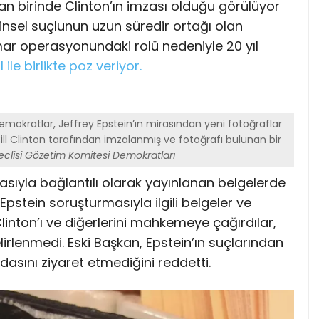
 birinde Clinton’ın imzası olduğu görülüyor
nsel suçlunun uzun süredir ortağı olan
ismar operasyonundaki rolü nedeniyle 20 yıl
ile birlikte poz veriyor.
emokratlar, Jeffrey Epstein’ın mirasından yeni fotoğraflar
 Bill Clinton tarafından imzalanmış ve fotoğrafı bulunan bir
eclisi Gözetim Komitesi Demokratları
asıyla bağlantılı olarak yayınlanan belgelerde
Epstein soruşturmasıyla ilgili belgeler ve
 Clinton’ı ve diğerlerini mahkemeye çağırdılar,
elirlenmedi. Eski Başkan, Epstein’ın suçlarından
asını ziyaret etmediğini reddetti.