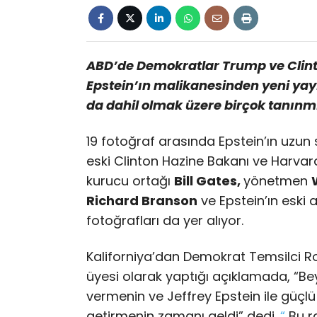
ABD’de Demokratlar Trump ve Clinton
Epstein’ın malikanesinden yeni yayı
da dahil olmak üzere birçok tanınmı
19 fotoğraf arasında Epstein’ın uzun 
eski Clinton Hazine Bakanı ve Harva
kurucu ortağı
Bill Gates,
yönetmen
Richard Branson
ve Epstein’ın eski 
fotoğrafları da yer alıyor.
Kaliforniya’dan Demokrat Temsilci R
üyesi olarak yaptığı açıklamada, “Be
vermenin ve Jeffrey Epstein ile güçl
getirmenin zamanı geldi” dedi.
“
Bu ra