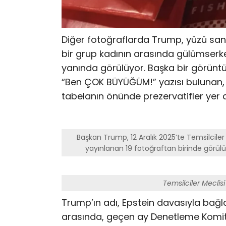
Diğer fotoğraflarda Trump, yüzü sans
bir grup kadının arasında gülümserken
yanında görülüyor. Başka bir görünt
“Ben ÇOK BÜYÜĞÜM!” yazısı bulunan, “T
tabelanın önünde prezervatifler yer a
Başkan Trump, 12 Aralık 2025’te Temsilcile
yayınlanan 19 fotoğraftan birinde görül
Temsilciler Meclis
Trump’ın adı, Epstein davasıyla bağla
arasında, geçen ay Denetleme Komit