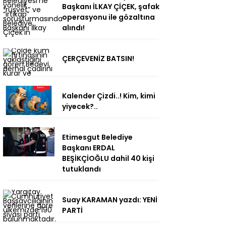
Başkanı İLKAY ÇİÇEK, şafak
operasyonu ile gözaltına
alındı!
ÇERÇEVENİZ BATSIN!
Kalender Çizdi..! Kim, kimi
yiyecek?..
Etimesgut Belediye
Başkanı ERDAL
BEŞİKÇİOĞLU dahil 40 kişi
tutuklandı
Suay KARAMAN yazdı: YENİ
PARTİ