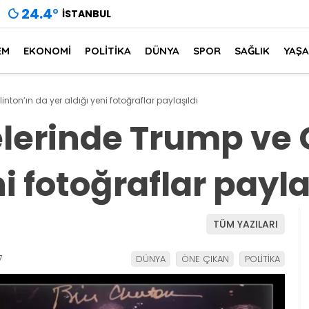
24.4
°
İSTANBUL
EM
EKONOMİ
POLİTİKA
DÜNYA
SPOR
SAĞLIK
YAŞ
nton’ın da yer aldığı yeni fotoğraflar paylaşıldı
lerinde Trump ve 
i fotoğraflar payla
TÜM YAZILARI
7
DÜNYA
ÖNE ÇIKAN
POLİTİKA