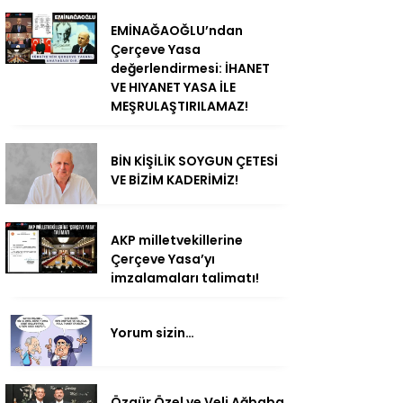
EMİNAĞAOĞLU’ndan
Çerçeve Yasa
değerlendirmesi: İHANET
VE HIYANET YASA İLE
MEŞRULAŞTIRILAMAZ!
BİN KİŞİLİK SOYGUN ÇETESİ
VE BİZİM KADERİMİZ!
AKP milletvekillerine
Çerçeve Yasa’yı
imzalamaları talimatı!
Yorum sizin…
Özgür Özel ve Veli Ağbaba