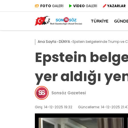
FOTO
GALERİ
VİDEO
GALERİ
YAZARLAR
TÜRKİYE
GÜND
Ana Sayfa
›
DÜNYA
›
Epstein belgelerinde Trump ve Cli
Epstein belge
yer aldığı yen
Sonsöz Gazetesi
Giriş: 14-12-2025 19:32
Güncelleme: 14-12-2025 21:4