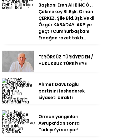
Başkanı Eren Ali BİNGÖL,
Çekmeköy Bl.Bşk. Orhan
ÇERKEZ, Şile Bld.Bşk.Vekili
Özgür KABADAYI AKP’ye
geçti! Cumhurbaşkanı
Erdoğan rozet taktı…
TERÖRSÜZ TÜRKİYE’DEN /
HUKUKSUZ TÜRKİYE’YE
Ahmet Davutoğlu
partisini feshederek
siyaseti bıraktı
Orman yangınları
Avrupa’dan sonra
Türkiye’yi sarıyor!