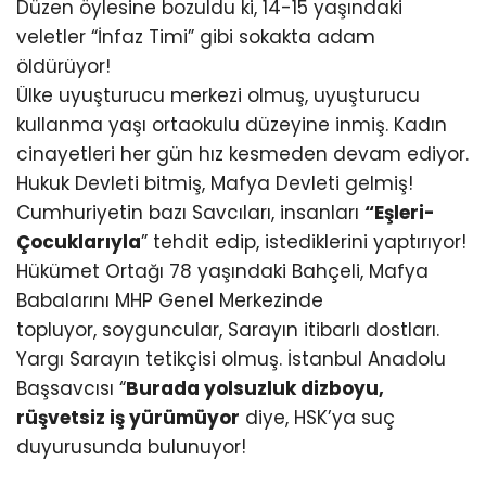
Düzen öylesine bozuldu ki, 14-15 yaşındaki
veletler “İnfaz Timi” gibi sokakta adam
öldürüyor!
Ülke uyuşturucu merkezi olmuş, uyuşturucu
kullanma yaşı ortaokulu düzeyine inmiş. Kadın
cinayetleri her gün hız kesmeden devam ediyor.
Hukuk Devleti bitmiş, Mafya Devleti gelmiş!
Cumhuriyetin bazı Savcıları, insanları
“Eşleri-
Çocuklarıyla
” tehdit edip, istediklerini yaptırıyor!
Hükümet Ortağı 78 yaşındaki Bahçeli, Mafya
Babalarını MHP Genel Merkezinde
topluyor, soyguncular, Sarayın itibarlı dostları.
Yargı Sarayın tetikçisi olmuş. İstanbul Anadolu
Başsavcısı “
Burada yolsuzluk dizboyu,
rüşvetsiz iş yürümüyor
diye, HSK’ya suç
duyurusunda bulunuyor!