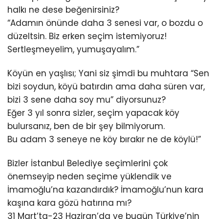
halkı ne dese beğenirsiniz?
“Adamın önünde daha 3 senesi var, o bozdu o
düzeltsin. Biz erken seçim istemiyoruz!
Sertleşmeyelim, yumuşayalım.”
Köyün en yaşlısı; Yani siz şimdi bu muhtara “Sen
bizi soydun, köyü batırdın ama daha süren var,
bizi 3 sene daha soy mu” diyorsunuz?
Eğer 3 yıl sonra sizler, seçim yapacak köy
bulursanız, ben de bir şey bilmiyorum.
Bu adam 3 seneye ne köy bırakır ne de köylü!”
Bizler İstanbul Belediye seçimlerini çok
önemseyip neden seçime yüklendik ve
İmamoğlu’na kazandırdık? İmamoğlu’nun kara
kaşına kara gözü hatırına mı?
31 Mart’ta-23 Haziran’da ve bugün Türkiye’nin