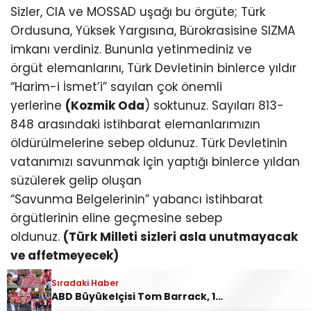
Sizler, CIA ve MOSSAD uşağı bu örgüte; Türk
Ordusuna, Yüksek Yargısına, Bürokrasisine SIZMA
imkanı verdiniz. Bununla yetinmediniz ve
örgüt elemanlarını, Türk Devletinin binlerce yıldır
“Harim-i İsmet’i” sayılan çok önemli
yerlerine
(Kozmik Oda
) soktunuz. Sayıları 813-
848 arasındaki istihbarat elemanlarımızın
öldürülmelerine sebep oldunuz. Türk Devletinin
vatanımızı savunmak için yaptığı binlerce yıldan
süzülerek gelip oluşan
“Savunma Belgelerinin” yabancı istihbarat
örgütlerinin eline geçmesine sebep
oldunuz.
(Türk Milleti sizleri asla unutmayacak
ve affetmeyecek)
Sıradaki Haber
Sizler, “İslam’ın yolunu, Kalaşnikof ve Kur’an
ABD Büyükelçisi Tom Barrack, 19 Mayıs’ta Ankara’da protesto edildi: “Barrack evine dön!”
açar” diyen, çözümü kör taassupta ve geçmişte