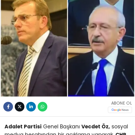
ABONE OL
Adalet Partisi
Genel Başkanı
Vecdet Öz,
sosyal
medya hesabından bir açıklama yaparak,
CHP