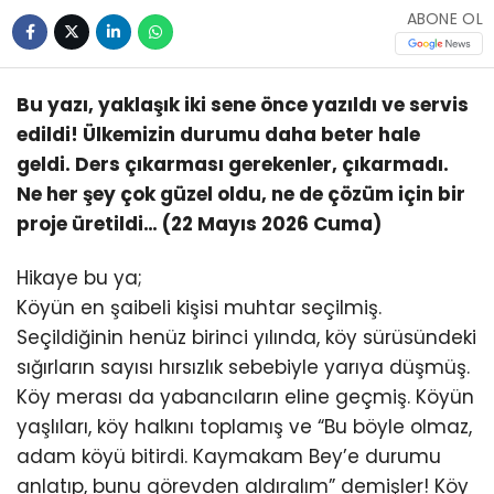
ABONE OL
Bu yazı, yaklaşık iki sene önce yazıldı ve servis
edildi! Ülkemizin durumu daha beter hale
geldi. Ders çıkarması gerekenler, çıkarmadı.
Ne her şey çok güzel oldu, ne de çözüm için bir
proje üretildi… (22 Mayıs 2026 Cuma)
Hikaye bu ya;
Köyün en şaibeli kişisi muhtar seçilmiş.
Seçildiğinin henüz birinci yılında, köy sürüsündeki
sığırların sayısı hırsızlık sebebiyle yarıya düşmüş.
Köy merası da yabancıların eline geçmiş. Köyün
yaşlıları, köy halkını toplamış ve “Bu böyle olmaz,
adam köyü bitirdi. Kaymakam Bey’e durumu
anlatıp, bunu görevden aldıralım” demişler! Köy