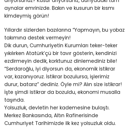
arıyorsunuz? Kusur arıyorsanız, dünyadaki tüm
aynalar emrinizde. Bakın ve kusurun bir kısmı
kimdeymiş görün!
Yıllardır sizlerden bazılarına “Yapmayın, bu yobaz
takımına destek vermeyin!
Dik durun, Cumhuriyetin Kurumları teker-teker
yıkılırken Atatürk’çü bir tavır gösterin, kendinizi
ezdirmeyin dedik, korktunuz dinlemediniz bile!
“Serdaroğlu, iyi diyorsun da, ekonomik istikrar
var, kazanıyoruz. İstikrar bozulursa, işlerimiz
durur, batarız” dediniz. Öyle mi? Alın size istikrar!
İşte şimdi istikrar da bozuldu, ekonomi musalla
taşında.
Yolsuzluk, devletin her kademesine bulaştı.
Merkez Bankasında, Altın Rafinerisinde
Cumhuriyet Tarihimizde ilk kez yolsuzluk oldu.