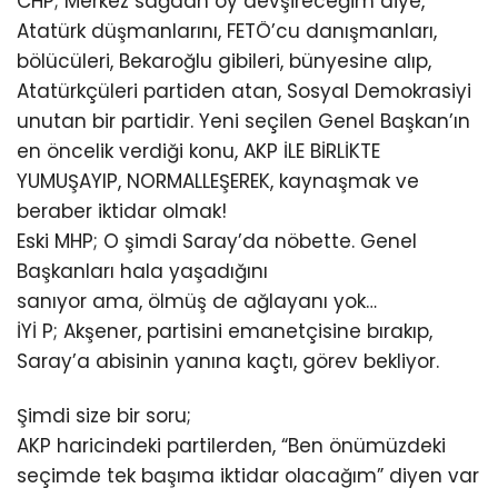
CHP; Merkez sağdan oy devşireceğim diye,
Atatürk düşmanlarını, FETÖ’cu danışmanları,
bölücüleri, Bekaroğlu gibileri, bünyesine alıp,
Atatürkçüleri partiden atan, Sosyal Demokrasiyi
unutan bir partidir. Yeni seçilen Genel Başkan’ın
en öncelik verdiği konu, AKP İLE BİRLİKTE
YUMUŞAYIP, NORMALLEŞEREK, kaynaşmak ve
beraber iktidar olmak!
Eski MHP; O şimdi Saray’da nöbette. Genel
Başkanları hala yaşadığını
sanıyor ama, ölmüş de ağlayanı yok…
İYİ P; Akşener, partisini emanetçisine bırakıp,
Saray’a abisinin yanına kaçtı, görev bekliyor.
Şimdi size bir soru;
AKP haricindeki partilerden, “Ben önümüzdeki
seçimde tek başıma iktidar olacağım” diyen var